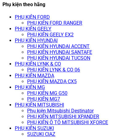
Phụ kiện theo hãng
PHỤ KIỆN FORD
PHỤ KIỆN FORD RANGER
PHỤ KIỆN GEELY
PHỤ KIỆN GEELY EX2
PHỤ KIỆN HYUNDAI
PHỤ KIỆN HYUNDAI ACCENT
PHỤ KIỆN HYUNDAI SANTAFE
PHỤ KIỆN HYUNDAI TUCSON
PHỤ KIỆN LYNK & CO
PHỤ KIỆN LYNK & CO 06
PHỤ KIỆN MAZDA
PHỤ KIỆN MAZDA CX5
PHỤ KIỆN MG
PHỤ KIỆN MG G50
PHỤ KIỆN MG7
PHỤ KIỆN MITSUBISHI
Phụ kiện Mitsubishi Destinator
PHỤ KIỆN MITSUBISHI XPANDER
PHỤ KIỆN Ô TÔ MITSUBISHI XFORCE
PHỤ KIỆN SUZUKI
SUZUKI CIAZ