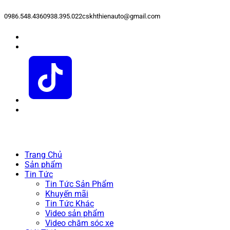
0986.548.436
0938.395.022
cskhthienauto@gmail.com
Trang Chủ
Sản phẩm
Tin Tức
Tin Tức Sản Phẩm
Khuyến mãi
Tin Tức Khác
Video sản phẩm
Video chăm sóc xe