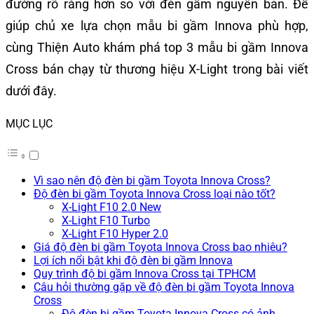
đường rõ ràng hơn so với đèn gầm nguyên bản. Để
giúp chủ xe lựa chọn mẫu bi gầm Innova phù hợp,
cùng Thiện Auto khám phá top 3 mẫu bi gầm Innova
Cross bán chạy từ thương hiệu X-Light trong bài viết
dưới đây.
MỤC LỤC
Vì sao nên độ đèn bi gầm Toyota Innova Cross?
Độ đèn bi gầm Toyota Innova Cross loại nào tốt?
X-Light F10 2.0 New
X-Light F10 Turbo
X-Light F10 Hyper 2.0
Giá độ đèn bi gầm Toyota Innova Cross bao nhiêu?
Lợi ích nổi bật khi độ đèn bi gầm Innova
Quy trình độ bi gầm Innova Cross tại TPHCM
Câu hỏi thường gặp về độ đèn bi gầm Toyota Innova
Cross
Độ đèn bi gầm Toyota Innova Cross có ảnh