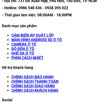
- Địa chỉ:
731 Đỗ Xuân Hợp, Phú Hữu, Thủ Đức, TP. HCM
- Hotline:
0986 548 436
-
0938 395 022
- Thời gian làm việc:
08:00AM
-
18:00PM
Danh mục sản phẩm
CẢM BIẾN ÁP SUẤT LỐP
MÀN HÌNH ANDROID XE Ô TÔ
CAMERA Ô TÔ
ĐỘ ĐÈN Ô TÔ
GHẾ DA Ô TÔ
PHIM CÁCH NHIỆT
Hỗ trợ khách hàng
CHÍNH SÁCH BẢO HÀNH
CHÍNH SÁCH THANH TOÁN
CHÍNH SÁCH GIAO HÀNG
CHÍNH SÁCH KHÁCH HÀNG
Social