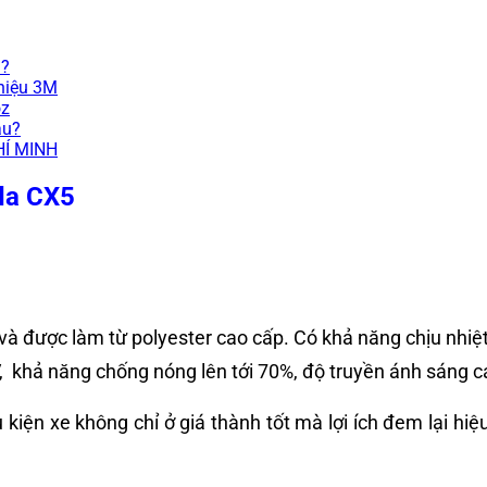
n?
hiệu 3M
oz
âu?
HÍ MINH
zda CX5
 và được làm từ polyester cao cấp. Có khả năng chịu nhiệ
, khả năng chống nóng lên tới 70%, độ truyền ánh sáng 
iện xe không chỉ ở giá thành tốt mà lợi ích đem lại hiệu