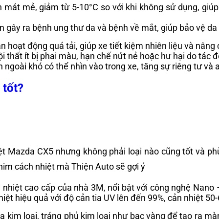
n mát mẻ, giảm từ 5-10°C so với khi không sử dụng, giúp
n gây ra bệnh ung thư da và bệnh về mắt, giúp bảo vệ da 
 hoạt động quá tải, giúp xe tiết kiệm nhiên liệu và nâng 
ội thất ít bị phai màu, hạn chế nứt nẻ hoặc hư hại do tác 
 ngoài khó có thể nhìn vào trong xe, tăng sự riêng tư và an
 tốt?
hiệt Mazda CX5 nhưng không phải loại nào cũng tốt và p
phim cách nhiệt mà Thiện Auto sẽ gợi ý
h nhiệt cao cấp của nhà 3M, nổi bật với công nghệ Nano
hiệt hiệu quả với độ cản tia UV lên đến 99%, cản nhiệt 5
 kim loại, tráng phủ kim loại như bạc vàng để tạo ra mà