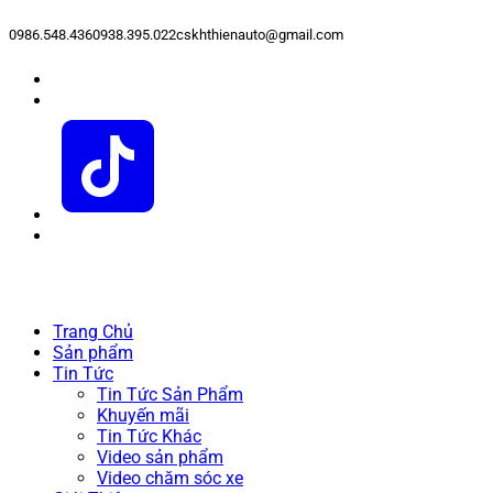
0986.548.436
0938.395.022
cskhthienauto@gmail.com
Trang Chủ
Sản phẩm
Tin Tức
Tin Tức Sản Phẩm
Khuyến mãi
Tin Tức Khác
Video sản phẩm
Video chăm sóc xe