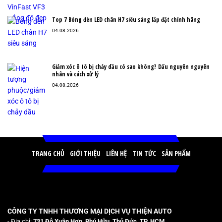
Top 7 Bóng đèn LED chân H7 siêu sáng lắp đặt chính hãng
04.08.2026
Giảm xóc ô tô bị chảy dầu có sao không? Dấu nguyên nguyên
nhân và cách xử lý
04.08.2026
TRANG CHỦ
GIỚI THIỆU
LIÊN HỆ
TIN TỨC
SẢN PHẨM
CÔNG TY TNHH THƯƠNG MẠI DỊCH VỤ THIỆN AUTO
- Địa chỉ:
731 Đỗ Xuân Hợp, Phú Hữu, Thủ Đức, TP. HCM