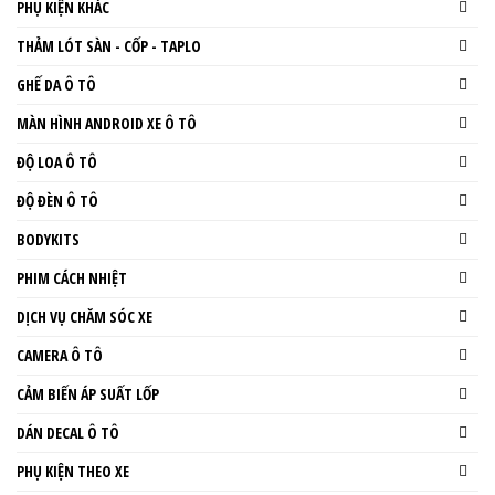
PHỤ KIỆN KHÁC
THẢM LÓT SÀN - CỐP - TAPLO
GHẾ DA Ô TÔ
MÀN HÌNH ANDROID XE Ô TÔ
ĐỘ LOA Ô TÔ
ĐỘ ĐÈN Ô TÔ
BODYKITS
PHIM CÁCH NHIỆT
DỊCH VỤ CHĂM SÓC XE
CAMERA Ô TÔ
CẢM BIẾN ÁP SUẤT LỐP
DÁN DECAL Ô TÔ
PHỤ KIỆN THEO XE