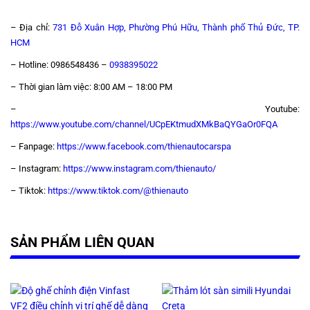
– Địa chỉ:
731 Đỗ Xuân Hợp, Phường Phú Hữu, Thành phố Thủ Đức, TP.
HCM
– Hotline:
0986548436 –
0938395022
– Thời gian làm việc:
8:00 AM – 18:00 PM
– Youtube:
https://www.youtube.com/channel/UCpEKtmudXMkBaQYGaOr0FQA
– Fanpage:
https://www.facebook.com/thienautocarspa
– Instagram:
https://www.instagram.com/thienauto/
– Tiktok
:
https://www.tiktok.com/@thienauto
SẢN PHẨM LIÊN QUAN