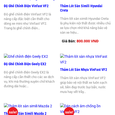
Độ Ghế Chỉnh Điện Vinfast VF2
Thảm Lót Sàn Simili Hyundai
Creta
Độ ghế chỉnh điện Vinfast VF2 là
Thảm lót sàn simili Hyundai Creta
nâng cấp đặc biệt cần thiết cho
là phụ kiện nội thất được nhiều chủ
dòng xe mini như Vinfast VF2.
xe lựa chọn nhờ khả năng bảo vệ
Trang bị ghế chỉnh điện…
sàn xe hiệu…
800.000 VNĐ
Giá Bán:
Độ Ghế Chỉnh Điện Geely EX2
Thảm Lót Sàn Nhựa VinFast VF2
Độ ghế chỉnh điện Geely EX2 là
nâng cấp cần thiết cho các xe dịch
Thảm lót sàn nhựa VinFast VF2
vụ, khi mà thường xuyên chở khách
giúp bảo vệ nội thất xe luôn sạch
đường dài hoặc…
sẽ, bền đẹp trước bụi bẩn, nước
mưa hay vết trầy…
sale!
sale!
Thảm Lót Sàn Simili Mazda 2