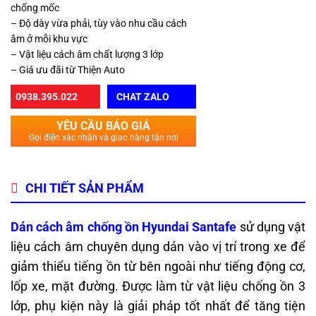
chống mốc
– Độ dày vừa phải, tùy vào nhu cầu cách
âm ở mỗi khu vực
– Vật liệu cách âm chất lượng 3 lớp
– Giá ưu đãi từ Thiện Auto
0938.395.022
CHAT ZALO
YÊU CẦU BÁO GIÁ
Gọi điện xác nhận và giao hàng tận nơi
CHI TIẾT SẢN PHẨM
Dán cách âm chống ồn Hyundai Santafe
sử dụng vật
liệu cách âm chuyên dụng dán vào vị trí trong xe để
giảm thiểu tiếng ồn từ bên ngoài như tiếng động cơ,
lốp xe, mặt đường. Được làm từ vật liệu chống ồn 3
lớp, phụ kiện này là giải pháp tốt nhất để tăng tiện