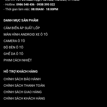
- Hotline:
0986 548 436
-
0938 395 022
- Thời gian làm việc:
08:00AM
-
18:00PM
DANH MỤC SẢN PHẨM
CẢM BIẾN ÁP SUẤT LỐP
MÀN HÌNH ANDROID XE Ô TÔ
CAMERA Ô TÔ
ĐỘ ĐÈN Ô TÔ
GHẾ DA Ô TÔ
PHIM CÁCH NHIỆT
HỖ TRỢ KHÁCH HÀNG
CHÍNH SÁCH BẢO HÀNH
CHÍNH SÁCH THANH TOÁN
CHÍNH SÁCH GIAO HÀNG
CHÍNH SÁCH KHÁCH HÀNG