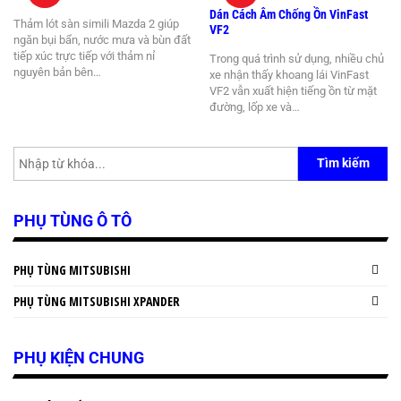
Dán Cách Âm Chống Ồn VinFast
Thảm lót sàn simili Mazda 2 giúp
VF2
ngăn bụi bẩn, nước mưa và bùn đất
tiếp xúc trực tiếp với thảm nỉ
Trong quá trình sử dụng, nhiều chủ
nguyên bản bên…
xe nhận thấy khoang lái VinFast
VF2 vẫn xuất hiện tiếng ồn từ mặt
đường, lốp xe và…
Tìm kiếm
PHỤ TÙNG Ô TÔ
PHỤ TÙNG MITSUBISHI
PHỤ TÙNG MITSUBISHI XPANDER
PHỤ KIỆN CHUNG