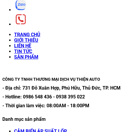
TRANG CHỦ
GIỚI THIỆU
LIÊN HỆ
TIN TỨC
SẢN PHẨM
CÔNG TY TNHH THƯƠNG MẠI DỊCH VỤ THIỆN AUTO
- Địa chỉ:
731 Đỗ Xuân Hợp, Phú Hữu, Thủ Đức, TP. HCM
- Hotline:
0986 548 436
-
0938 395 022
- Thời gian làm việc:
08:00AM
-
18:00PM
Danh mục sản phẩm
CẢM BIẾN ÁP SUẤT LỐP