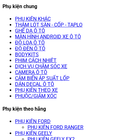
Phụ kiện chung
PHỤ KIỆN KHÁC
THẢM LÓT SÀN - CỐP - TAPLO
GHẾ DA Ô TÔ
MÀN HÌNH ANDROID XE Ô TÔ
ĐỘ LOA Ô TÔ
ĐỘ ĐÈN Ô TÔ
BODYKITS
PHIM CÁCH NHIỆT
DỊCH VỤ CHĂM SÓC XE
CAMERA Ô TÔ
CẢM BIẾN ÁP SUẤT LỐP
DÁN DECAL Ô TÔ
PHỤ KIỆN THEO XE
PHUỘC/GIẢM XÓC
Phụ kiện theo hãng
PHỤ KIỆN FORD
PHỤ KIỆN FORD RANGER
PHỤ KIỆN GEELY
PHỤ KIỆN GEELY EX2