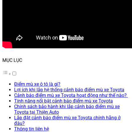
MỤC LỤC
Điểm mù xe ô tô là gì?
Lợi ích khi lắp hệ thống cảnh báo điểm mù xe Toyota
Cảnh báo điểm mù xe Toyota hoạt động như thế nào?
Tính năng nổi bật cảnh báo điểm mù xe Toyota
Chính sách bảo hành khi lắp cảnh báo điểm mù xe
Toyota tại Thiện Auto
Lắp đặt cảnh báo điểm mù xe Toyota chính hãng ở
đâu?
Thông tin liên hệ