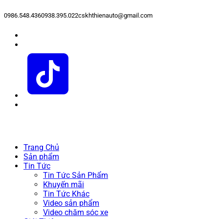
0986.548.436
0938.395.022
cskhthienauto@gmail.com
Trang Chủ
Sản phẩm
Tin Tức
Tin Tức Sản Phẩm
Khuyến mãi
Tin Tức Khác
Video sản phẩm
Video chăm sóc xe