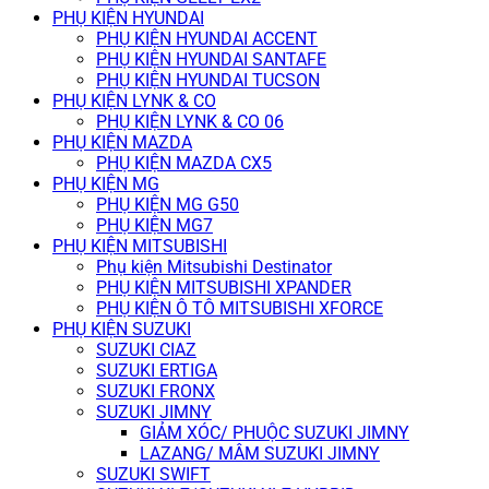
PHỤ KIỆN HYUNDAI
PHỤ KIỆN HYUNDAI ACCENT
PHỤ KIỆN HYUNDAI SANTAFE
PHỤ KIỆN HYUNDAI TUCSON
PHỤ KIỆN LYNK & CO
PHỤ KIỆN LYNK & CO 06
PHỤ KIỆN MAZDA
PHỤ KIỆN MAZDA CX5
PHỤ KIỆN MG
PHỤ KIỆN MG G50
PHỤ KIỆN MG7
PHỤ KIỆN MITSUBISHI
Phụ kiện Mitsubishi Destinator
PHỤ KIỆN MITSUBISHI XPANDER
PHỤ KIỆN Ô TÔ MITSUBISHI XFORCE
PHỤ KIỆN SUZUKI
SUZUKI CIAZ
SUZUKI ERTIGA
SUZUKI FRONX
SUZUKI JIMNY
GIẢM XÓC/ PHUỘC SUZUKI JIMNY
LAZANG/ MÂM SUZUKI JIMNY
SUZUKI SWIFT