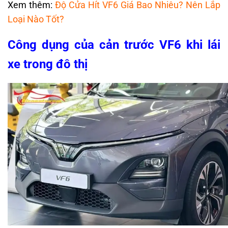
Xem thêm:
Độ Cửa Hít VF6 Giá Bao Nhiêu? Nên Lắp
Loại Nào Tốt?
Công dụng của cản trước VF6 khi lái
xe trong đô thị