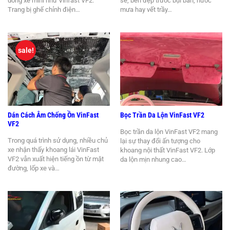
dòng xe mini như Vinfast VF2.
sẽ, bền đẹp trước bụi bẩn, nước
Trang bị ghế chỉnh điện…
mưa hay vết trầy…
sale!
Dán Cách Âm Chống Ồn VinFast
Bọc Trần Da Lộn VinFast VF2
VF2
Bọc trần da lộn VinFast VF2 mang
Trong quá trình sử dụng, nhiều chủ
lại sự thay đổi ấn tượng cho
xe nhận thấy khoang lái VinFast
khoang nội thất VinFast VF2. Lớp
VF2 vẫn xuất hiện tiếng ồn từ mặt
da lộn mịn nhung cao…
đường, lốp xe và…