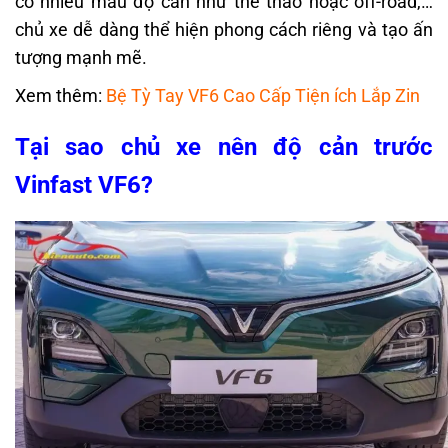
có nhiều mẫu độ cản như thể thao hoặc off-road,…
chủ xe dễ dàng thể hiện phong cách riêng và tạo ấn
tượng mạnh mẽ.
Xem thêm:
Bệ Tỳ Tay VF6 Cao Cấp Tiện ích Lắp Zin
Tại sao chủ xe nên độ cản trước
Vinfast VF6?