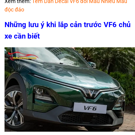
Xem thêm:
Tem Dán Decal VF6 đổi Màu Nhiều Mẫu
độc đáo
Những lưu ý khi lắp cản trước VF6 chủ
xe cần biết