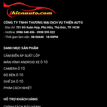
CÔNG TY TNHH THƯƠNG MẠI DỊCH VỤ THIỆN AUTO
- Địa chỉ:
731 Đỗ Xuân Hợp, Phú Hữu, Thủ Đức, TP. HCM
- Hotline:
0986 548 436
-
0938 395 022
- Thời gian làm việc:
08:00AM
-
18:00PM
DANH MỤC SẢN PHẨM
CẢM BIẾN ÁP SUẤT LỐP
MÀN HÌNH ANDROID XE Ô TÔ
CAMERA Ô TÔ
ĐỘ ĐÈN Ô TÔ
GHẾ DA Ô TÔ
PHIM CÁCH NHIỆT
HỖ TRỢ KHÁCH HÀNG
CHÍNH SÁCH BẢO HÀNH