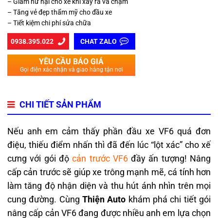
– Giảm hư hại cho xe khi xảy ra va chạm
– Tăng vẻ đẹp thẩm mỹ cho đầu xe
– Tiết kiệm chi phí sửa chữa
0938.395.022
CHAT ZALO
YÊU CẦU BÁO GIÁ
Gọi điện xác nhận và giao hàng tận nơi
CHI TIẾT SẢN PHẨM
Nếu anh em cảm thấy phần đầu xe VF6 quá đơn
điệu, thiếu điểm nhấn thì đã đến lúc “lột xác” cho xế
cưng với gói độ
cản trước VF6
đầy ấn tượng! Nâng
cấp cản trước sẽ giúp xe trông mạnh mẽ, cá tính hơn
làm tăng độ nhận diện và thu hút ánh nhìn trên mọi
cung đường. Cùng
Thiện Auto
khám phá chi tiết gói
nâng cấp cản VF6 đang được nhiều anh em lựa chọn