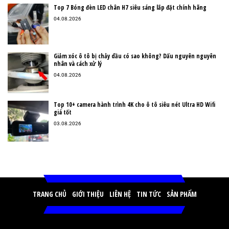
Top 7 Bóng đèn LED chân H7 siêu sáng lắp đặt chính hãng
04.08.2026
Giảm xóc ô tô bị chảy dầu có sao không? Dấu nguyên nguyên
nhân và cách xử lý
04.08.2026
Top 10+ camera hành trình 4K cho ô tô siêu nét Ultra HD Wifi
giá tốt
03.08.2026
TRANG CHỦ
GIỚI THIỆU
LIÊN HỆ
TIN TỨC
SẢN PHẨM