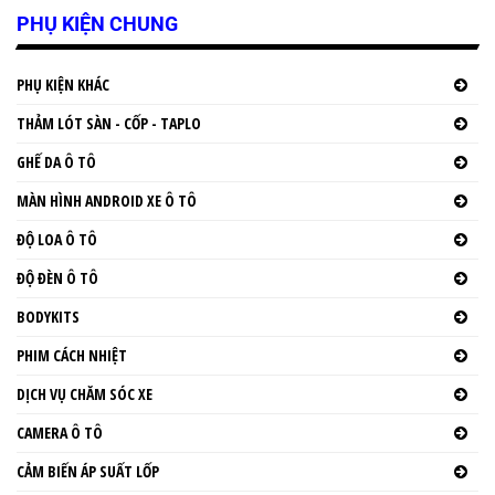
PHỤ KIỆN CHUNG
PHỤ KIỆN KHÁC
THẢM LÓT SÀN - CỐP - TAPLO
GHẾ DA Ô TÔ
MÀN HÌNH ANDROID XE Ô TÔ
ĐỘ LOA Ô TÔ
ĐỘ ĐÈN Ô TÔ
BODYKITS
PHIM CÁCH NHIỆT
DỊCH VỤ CHĂM SÓC XE
CAMERA Ô TÔ
CẢM BIẾN ÁP SUẤT LỐP