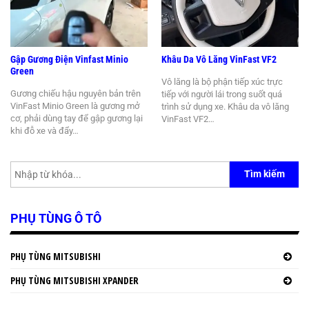
Gập Gương Điện Vinfast Minio
Khâu Da Vô Lăng VinFast VF2
Green
Vô lăng là bộ phận tiếp xúc trực
Gương chiếu hậu nguyên bản trên
tiếp với người lái trong suốt quá
VinFast Minio Green là gương mở
trình sử dụng xe. Khâu da vô lăng
cơ, phải dùng tay để gập gương lại
VinFast VF2…
khi đỗ xe và đẩy…
Tìm kiếm
PHỤ TÙNG Ô TÔ
PHỤ TÙNG MITSUBISHI
PHỤ TÙNG MITSUBISHI XPANDER