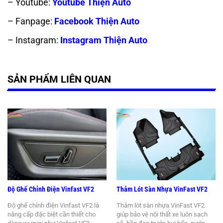
– Youtube:
Youtube Thiện Auto
– Fanpage:
Facebook Thiện Auto
– Instagram:
Instagram Thiện Auto
SẢN PHẨM LIÊN QUAN
Độ Ghế Chỉnh Điện Vinfast VF2
Thảm Lót Sàn Nhựa VinFast VF2
Độ ghế chỉnh điện Vinfast VF2 là
Thảm lót sàn nhựa VinFast VF2
nâng cấp đặc biệt cần thiết cho
giúp bảo vệ nội thất xe luôn sạch