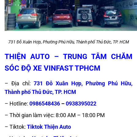
731 Đỗ Xuân Hợp, Phường Phú Hữu, Thành phố Thủ Đức, TP. HCM
THIỆN AUTO – TRUNG TÂM CHĂM
SÓC ĐỘ XE VINFAST TPHCM
– Địa chỉ:
731 Đỗ Xuân Hợp, Phường Phú Hữu,
Thành phố Thủ Đức, TP. HCM
– Hotline:
0986548436
–
0938395022
– Thời gian làm việc: 8:00 AM – 18:00 PM
– Tiktok:
Tiktok Thiện Auto