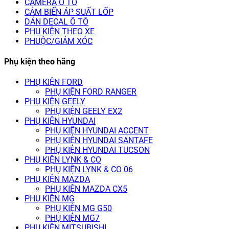
CAMERA Ô TÔ
CẢM BIẾN ÁP SUẤT LỐP
DÁN DECAL Ô TÔ
PHỤ KIỆN THEO XE
PHUỘC/GIẢM XÓC
Phụ kiện theo hãng
PHỤ KIỆN FORD
PHỤ KIỆN FORD RANGER
PHỤ KIỆN GEELY
PHỤ KIỆN GEELY EX2
PHỤ KIỆN HYUNDAI
PHỤ KIỆN HYUNDAI ACCENT
PHỤ KIỆN HYUNDAI SANTAFE
PHỤ KIỆN HYUNDAI TUCSON
PHỤ KIỆN LYNK & CO
PHỤ KIỆN LYNK & CO 06
PHỤ KIỆN MAZDA
PHỤ KIỆN MAZDA CX5
PHỤ KIỆN MG
PHỤ KIỆN MG G50
PHỤ KIỆN MG7
PHỤ KIỆN MITSUBISHI