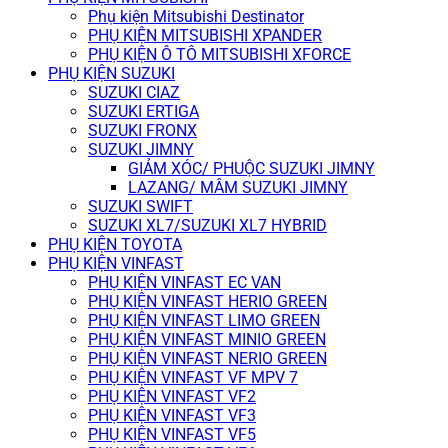
Phụ kiện Mitsubishi Destinator
PHỤ KIỆN MITSUBISHI XPANDER
PHỤ KIỆN Ô TÔ MITSUBISHI XFORCE
PHỤ KIỆN SUZUKI
SUZUKI CIAZ
SUZUKI ERTIGA
SUZUKI FRONX
SUZUKI JIMNY
GIẢM XÓC/ PHUỘC SUZUKI JIMNY
LAZANG/ MÂM SUZUKI JIMNY
SUZUKI SWIFT
SUZUKI XL7/SUZUKI XL7 HYBRID
PHỤ KIỆN TOYOTA
PHỤ KIỆN VINFAST
PHỤ KIỆN VINFAST EC VAN
PHỤ KIỆN VINFAST HERIO GREEN
PHỤ KIỆN VINFAST LIMO GREEN
PHỤ KIỆN VINFAST MINIO GREEN
PHỤ KIỆN VINFAST NERIO GREEN
PHỤ KIỆN VINFAST VF MPV 7
PHỤ KIỆN VINFAST VF2
PHỤ KIỆN VINFAST VF3
PHỤ KIỆN VINFAST VF5