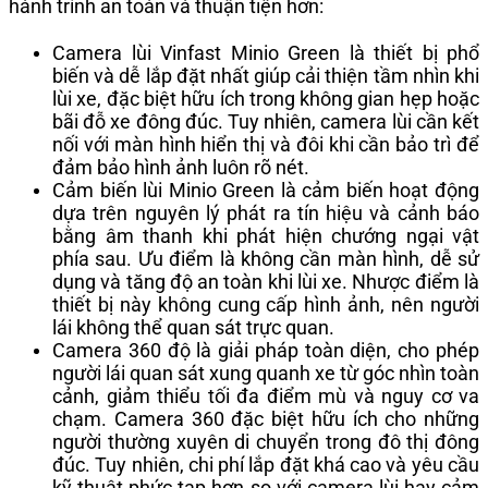
hành trình an toàn và thuận tiện hơn:
Camera lùi Vinfast Minio Green là thiết bị phổ
biến và dễ lắp đặt nhất giúp cải thiện tầm nhìn khi
lùi xe, đặc biệt hữu ích trong không gian hẹp hoặc
bãi đỗ xe đông đúc. Tuy nhiên, camera lùi cần kết
nối với màn hình hiển thị và đôi khi cần bảo trì để
đảm bảo hình ảnh luôn rõ nét.
Cảm biến lùi Minio Green là cảm biến hoạt động
dựa trên nguyên lý phát ra tín hiệu và cảnh báo
bằng âm thanh khi phát hiện chướng ngại vật
phía sau. Ưu điểm là không cần màn hình, dễ sử
dụng và tăng độ an toàn khi lùi xe. Nhược điểm là
thiết bị này không cung cấp hình ảnh, nên người
lái không thể quan sát trực quan.
Camera 360 độ là giải pháp toàn diện, cho phép
người lái quan sát xung quanh xe từ góc nhìn toàn
cảnh, giảm thiểu tối đa điểm mù và nguy cơ va
chạm. Camera 360 đặc biệt hữu ích cho những
người thường xuyên di chuyển trong đô thị đông
đúc. Tuy nhiên, chi phí lắp đặt khá cao và yêu cầu
kỹ thuật phức tạp hơn so với camera lùi hay cảm