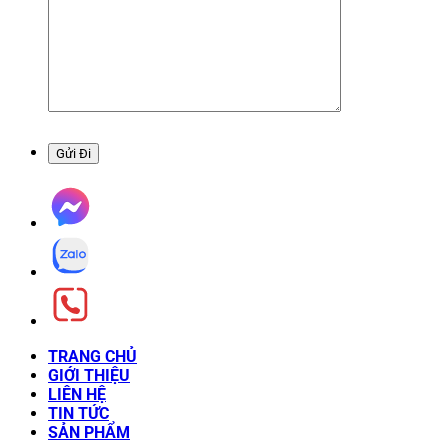
TRANG CHỦ
GIỚI THIỆU
LIÊN HỆ
TIN TỨC
SẢN PHẨM