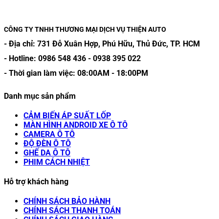
CÔNG TY TNHH THƯƠNG MẠI DỊCH VỤ THIỆN AUTO
- Địa chỉ:
731 Đỗ Xuân Hợp, Phú Hữu, Thủ Đức, TP. HCM
- Hotline:
0986 548 436
-
0938 395 022
- Thời gian làm việc:
08:00AM
-
18:00PM
Danh mục sản phẩm
CẢM BIẾN ÁP SUẤT LỐP
MÀN HÌNH ANDROID XE Ô TÔ
CAMERA Ô TÔ
ĐỘ ĐÈN Ô TÔ
GHẾ DA Ô TÔ
PHIM CÁCH NHIỆT
Hỗ trợ khách hàng
CHÍNH SÁCH BẢO HÀNH
CHÍNH SÁCH THANH TOÁN