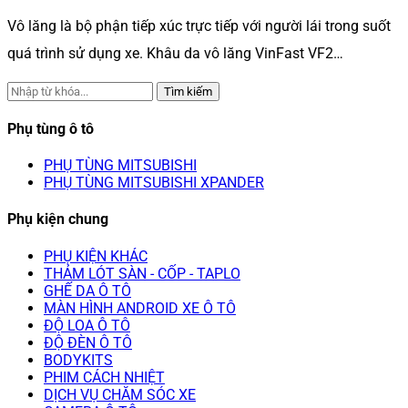
Vô lăng là bộ phận tiếp xúc trực tiếp với người lái trong suốt
quá trình sử dụng xe. Khâu da vô lăng VinFast VF2…
Tìm kiếm
Phụ tùng ô tô
PHỤ TÙNG MITSUBISHI
PHỤ TÙNG MITSUBISHI XPANDER
Phụ kiện chung
PHỤ KIỆN KHÁC
THẢM LÓT SÀN - CỐP - TAPLO
GHẾ DA Ô TÔ
MÀN HÌNH ANDROID XE Ô TÔ
ĐỘ LOA Ô TÔ
ĐỘ ĐÈN Ô TÔ
BODYKITS
PHIM CÁCH NHIỆT
DỊCH VỤ CHĂM SÓC XE