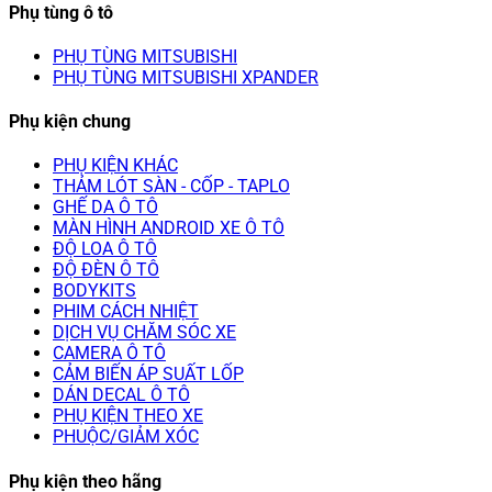
Phụ tùng ô tô
PHỤ TÙNG MITSUBISHI
PHỤ TÙNG MITSUBISHI XPANDER
Phụ kiện chung
PHỤ KIỆN KHÁC
THẢM LÓT SÀN - CỐP - TAPLO
GHẾ DA Ô TÔ
MÀN HÌNH ANDROID XE Ô TÔ
ĐỘ LOA Ô TÔ
ĐỘ ĐÈN Ô TÔ
BODYKITS
PHIM CÁCH NHIỆT
DỊCH VỤ CHĂM SÓC XE
CAMERA Ô TÔ
CẢM BIẾN ÁP SUẤT LỐP
DÁN DECAL Ô TÔ
PHỤ KIỆN THEO XE
PHUỘC/GIẢM XÓC
Phụ kiện theo hãng