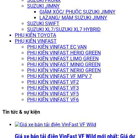
SUZUKI FRONX
SUZUKI JIMNY
GIẢM XÓC/ PHUỘC SUZUKI JIMNY
LAZANG/ MÂM SUZUKI JIMNY
SUZUKI SWIFT
SUZUKI XL7/SUZUKI XL7 HYBRID
PHỤ KIỆN TOYOTA
PHỤ KIỆN VINFAST
PHỤ KIỆN VINFAST EC VAN
PHỤ KIỆN VINFAST HERIO GREEN
PHỤ KIỆN VINFAST LIMO GREEN
PHỤ KIỆN VINFAST MINIO GREEN
PHỤ KIỆN VINFAST NERIO GREEN
PHỤ KIỆN VINFAST VF MPV 7
PHỤ KIỆN VINFAST VF2
PHỤ KIỆN VINFAST VF3
PHỤ KIỆN VINFAST VF5
PHỤ KIỆN VINFAST VF6
Tin tức & sự kiện
Giá xe bán tải điện VinFast VF Wild mới nhất: Giá dự