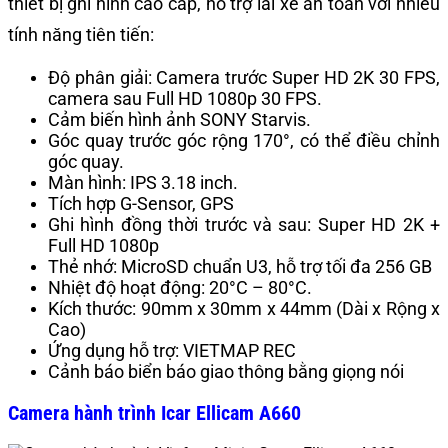
thiết bị ghi hình cao cấp, hỗ trợ lái xe an toàn với nhiều
tính năng tiên tiến:​
Độ phân giải: Camera trước Super HD 2K 30 FPS,
camera sau Full HD 1080p 30 FPS.
Cảm biến hình ảnh SONY Starvis.
Góc quay trước góc rộng 170°, có thể điều chỉnh
góc quay.
Màn hình: IPS 3.18 inch.
Tích hợp G-Sensor, GPS
Ghi hình đồng thời trước và sau: Super HD 2K +
Full HD 1080p
Thẻ nhớ: MicroSD chuẩn U3, hỗ trợ tối đa 256 GB
Nhiệt độ hoạt động: 20°C – 80°C.​
Kích thước: 90mm x 30mm x 44mm (Dài x Rộng x
Cao)
Ứng dụng hỗ trợ: VIETMAP REC
Cảnh báo biển báo giao thông bằng giọng nói
Camera hành trình Icar Ellicam A660