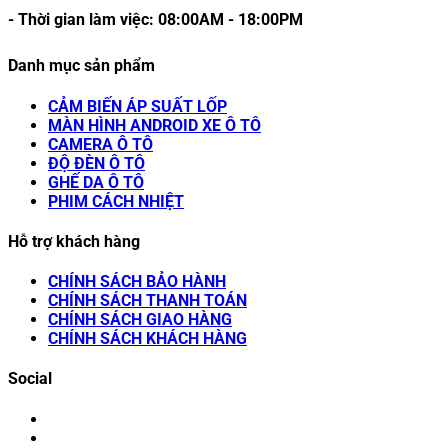
- Thời gian làm việc:
08:00AM
-
18:00PM
Danh mục sản phẩm
CẢM BIẾN ÁP SUẤT LỐP
MÀN HÌNH ANDROID XE Ô TÔ
CAMERA Ô TÔ
ĐỘ ĐÈN Ô TÔ
GHẾ DA Ô TÔ
PHIM CÁCH NHIỆT
Hỗ trợ khách hàng
CHÍNH SÁCH BẢO HÀNH
CHÍNH SÁCH THANH TOÁN
CHÍNH SÁCH GIAO HÀNG
CHÍNH SÁCH KHÁCH HÀNG
Social