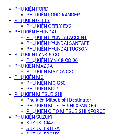
PHỤ KIỆN FORD
PHỤ KIỆN FORD RANGER
PHỤ KIỆN GEELY
PHỤ KIỆN GEELY EX2
PHỤ KIỆN HYUNDAI
PHỤ KIỆN HYUNDAI ACCENT
PHỤ KIỆN HYUNDAI SANTAFE
PHỤ KIỆN HYUNDAI TUCSON
PHỤ KIỆN LYNK & CO
PHỤ KIỆN LYNK & CO 06
PHỤ KIỆN MAZDA
PHỤ KIỆN MAZDA CX5
PHỤ KIỆN MG
PHỤ KIỆN MG G50
PHỤ KIỆN MG7
PHỤ KIỆN MITSUBISHI
Phụ kiện Mitsubishi Destinator
PHỤ KIỆN MITSUBISHI XPANDER
PHỤ KIỆN Ô TÔ MITSUBISHI XFORCE
PHỤ KIỆN SUZUKI
SUZUKI CIAZ
SUZUKI ERTIGA