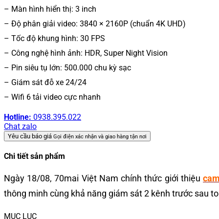
– Màn hình hiển thị: 3 inch
– Độ phân giải video: 3840 × 2160P (chuẩn 4K UHD)
– Tốc độ khung hình: 30 FPS
– Công nghệ hình ảnh: HDR, Super Night Vision
– Pin siêu tụ lớn: 500.000 chu kỳ sạc
– Giám sát đỗ xe 24/24
– Wifi 6 tải video cực nhanh
Hotline:
0938.395.022
Chat zalo
Yêu cầu báo giá
Gọi điện xác nhận và giao hàng tận nơi
Chi tiết sản phẩm
Ngày 18/08
, 70mai Việt Nam chính thức giới thiệu
cam
thông minh cùng khả năng giám sát 2 kênh trước sau t
MỤC LỤC