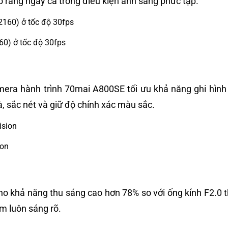
õ ràng ngay cả trong điều kiện ánh sáng phức tạp.
0) ở tốc độ 30fps
amera hành trình 70mai A800SE tối ưu khả năng ghi hình
, sắc nét và giữ độ chính xác màu sắc.
ion
khả năng thu sáng cao hơn 78% so với ống kính F2.0 thô
m luôn sáng rõ.