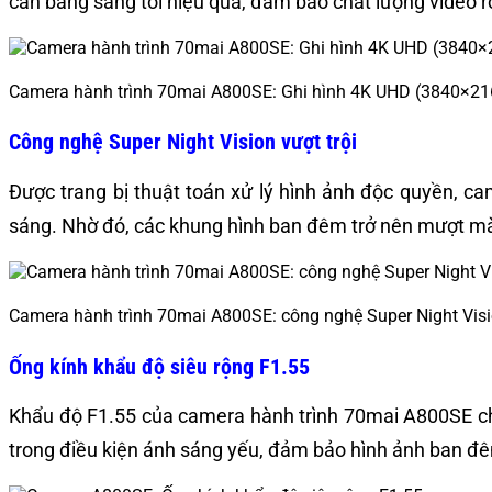
cân bằng sáng tối hiệu quả, đảm bảo chất lượng video r
Camera hành trình 70mai A800SE: Ghi hình 4K UHD (3840×216
Công nghệ Super Night Vision vượt trội
Được trang bị thuật toán xử lý hình ảnh độc quyền, c
sáng. Nhờ đó, các khung hình ban đêm trở nên mượt mà
Camera hành trình 70mai A800SE: công nghệ Super Night Vis
Ống kính khẩu độ siêu rộng F1.55
Khẩu độ F1.55 của camera hành trình 70mai A800SE cho 
trong điều kiện ánh sáng yếu, đảm bảo hình ảnh ban đê