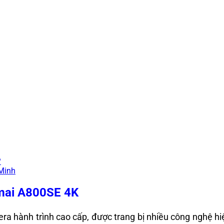
?
 Minh
0mai A800SE 4K
ành trình cao cấp, được trang bị nhiều công nghệ hiện đạ