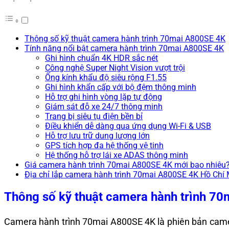
Thông số kỹ thuật camera hành trình 70mai A800SE 4K
Tính năng nổi bật camera hành trình 70mai A800SE 4K
Ghi hình chuẩn 4K HDR sắc nét
Công nghệ Super Night Vision vượt trội
Ống kính khẩu độ siêu rộng F1.55
Ghi hình khẩn cấp với bộ đệm thông minh
Hỗ trợ ghi hình vòng lặp tự động
Giám sát đỗ xe 24/7 thông minh
Trang bị siêu tụ điện bền bỉ
Điều khiển dễ dàng qua ứng dụng Wi-Fi & USB
Hỗ trợ lưu trữ dung lượng lớn
GPS tích hợp đa hệ thống vệ tinh
Hệ thống hỗ trợ lái xe ADAS thông minh
Giá camera hành trình 70mai A800SE 4K mới bao nhiêu
Địa chỉ lắp camera hành trình 70mai A800SE 4K Hồ Chí
Thông số kỹ thuật camera hành trình 7
Camera hành trình 70mai A800SE 4K là phiên bản camera h