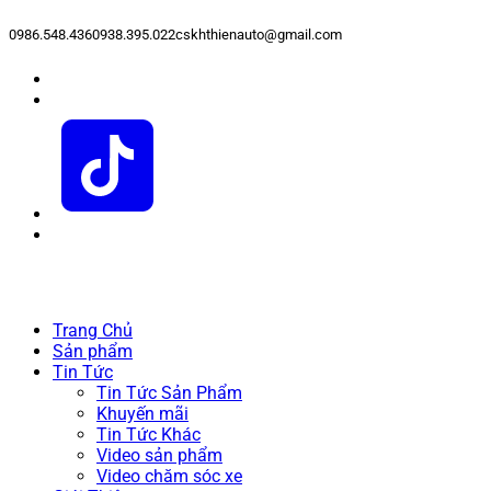
0986.548.436
0938.395.022
cskhthienauto@gmail.com
Trang Chủ
Sản phẩm
Tin Tức
Tin Tức Sản Phẩm
Khuyến mãi
Tin Tức Khác
Video sản phẩm
Video chăm sóc xe