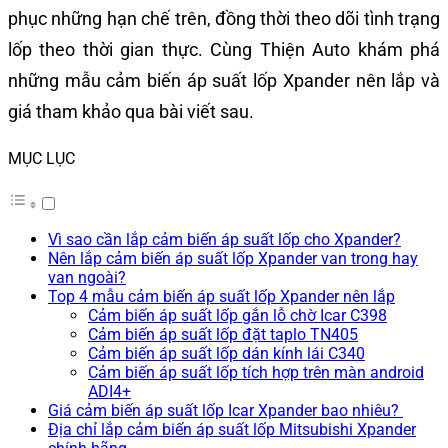
phục những hạn chế trên, đồng thời theo dõi tình trạng
lốp theo thời gian thực. Cùng Thiện Auto khám phá
những mẫu cảm biến áp suất lốp Xpander nên lắp và
giá tham khảo qua bài viết sau.
MỤC LỤC
Vì sao cần lắp cảm biến áp suất lốp cho Xpander?
Nên lắp cảm biến áp suất lốp Xpander van trong hay
van ngoài?
Top 4 mẫu cảm biến áp suất lốp Xpander nên lắp
Cảm biến áp suất lốp gắn lỗ chờ Icar C398
Cảm biến áp suất lốp đặt taplo TN405
Cảm biến áp suất lốp dán kính lái C340
Cảm biến áp suất lốp tích hợp trên màn android
ADI4+
Giá cảm biến áp suất lốp Icar Xpander bao nhiêu?
Địa chỉ lắp cảm biến áp suất lốp Mitsubishi Xpander