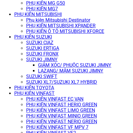
PHỤ KIỆN MG G50
PHỤ KIỆN MG7
PHỤ KIỆN MITSUBISHI
Phụ kiện Mitsubishi Destinator
PHỤ KIỆN MITSUBISHI XPANDER
PHỤ KIỆN Ô TÔ MITSUBISHI XFORCE
PHỤ KIỆN SUZUKI
SUZUKI CIAZ
SUZUKI ERTIGA
SUZUKI FRONX
SUZUKI JIMNY
GIẢM XÓC/ PHUỘC SUZUKI JIMNY
LAZANG/ MÂM SUZUKI JIMNY
SUZUKI SWIFT
SUZUKI XL7/SUZUKI XL7 HYBRID
PHỤ KIỆN TOYOTA
PHỤ KIỆN VINFAST
PHỤ KIỆN VINFAST EC VAN
PHỤ KIỆN VINFAST HERIO GREEN
PHỤ KIỆN VINFAST LIMO GREEN
PHỤ KIỆN VINFAST MINIO GREEN
PHỤ KIỆN VINFAST NERIO GREEN
PHỤ KIỆN VINFAST VF MPV 7
PHỤ KIỆN VINFAST VF2