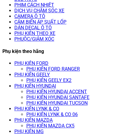
PHIM CÁCH NHIỆT
DỊCH VỤ CHĂM SÓC XE
CAMERA Ô TÔ
CẢM BIẾN ÁP SUẤT LỐP
DÁN DECAL Ô TÔ
PHỤ KIỆN THEO XE
PHUỘC/GIẢM XÓC
Phụ kiện theo hãng
PHỤ KIỆN FORD
PHỤ KIỆN FORD RANGER
PHỤ KIỆN GEELY
PHỤ KIỆN GEELY EX2
PHỤ KIỆN HYUNDAI
PHỤ KIỆN HYUNDAI ACCENT
PHỤ KIỆN HYUNDAI SANTAFE
PHỤ KIỆN HYUNDAI TUCSON
PHỤ KIỆN LYNK & CO
PHỤ KIỆN LYNK & CO 06
PHỤ KIỆN MAZDA
PHỤ KIỆN MAZDA CX5
PHỤ KIỆN MG