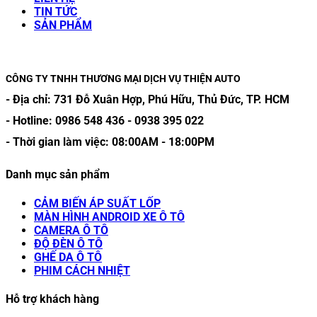
TIN TỨC
SẢN PHẨM
CÔNG TY TNHH THƯƠNG MẠI DỊCH VỤ THIỆN AUTO
- Địa chỉ:
731 Đỗ Xuân Hợp, Phú Hữu, Thủ Đức, TP. HCM
- Hotline:
0986 548 436
-
0938 395 022
- Thời gian làm việc:
08:00AM
-
18:00PM
Danh mục sản phẩm
CẢM BIẾN ÁP SUẤT LỐP
MÀN HÌNH ANDROID XE Ô TÔ
CAMERA Ô TÔ
ĐỘ ĐÈN Ô TÔ
GHẾ DA Ô TÔ
PHIM CÁCH NHIỆT
Hỗ trợ khách hàng