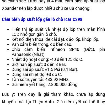
số chính xác. Dưới đây là 4 mẫu cảm biến áp suất lốp
Xpander nên lắp được nhiều chủ xe ưa chuộng:
Cảm biến áp suất lốp gắn lỗ chờ Icar C398
Hiển thị áp suất và nhiệt độ lốp trên màn hình
LCD nhỏ gọn gắn lỗ chờ.
Kết nối điện thoại để cài đặt, đảo lốp, khớp lốp.
Van cảm biến trong, độ bền cao.
Chip cảm biến Infineon SP40 (Đức), pin
Panasonic (Nhật)
Nhiệt độ hoạt động: -40 đến 125 độ C.
Giới hạn áp suất: 0 đến 8 Bar.
Dung sai áp suất: ±1.5 Psi (0.1 Bar).
Dung sai nhiệt độ: ±3 độ C.
Tần số truyền tải: 433.92 MHz.
Giá niêm yết hãng: 2.800.000 đồng
Lưu ý: Trên đây là giá tham khảo, chưa áp dụng
khuyến mãi tại Thiện Auto. Giá niêm yết có thể thay