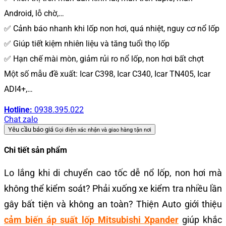
Android, lỗ chờ,…
✅ Cảnh báo nhanh khi lốp non hơi, quá nhiệt, nguy cơ nổ lốp
✅ Giúp tiết kiệm nhiên liệu và tăng tuổi thọ lốp
✅ Hạn chế mài mòn, giảm rủi ro nổ lốp, non hơi bất chợt
Một số mẫu đề xuất: Icar C398, Icar C340, Icar TN405, Icar
ADI4+,…
Hotline:
0938.395.022
Chat zalo
Yêu cầu báo giá
Gọi điện xác nhận và giao hàng tận nơi
Chi tiết sản phẩm
Lo lắng khi di chuyển cao tốc dễ nổ lốp, non hơi mà
không thể kiểm soát? Phải xuống xe kiểm tra nhiều lần
gây bất tiện và không an toàn? Thiện Auto giới thiệu
cảm biến áp suất lốp Mitsubishi Xpander
giúp khắc