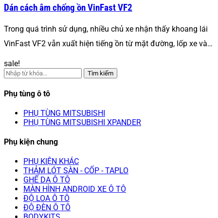
Dán cách âm chống ồn VinFast VF2
Trong quá trình sử dụng, nhiều chủ xe nhận thấy khoang lái
VinFast VF2 vẫn xuất hiện tiếng ồn từ mặt đường, lốp xe và…
sale!
Tìm kiếm
Phụ tùng ô tô
PHỤ TÙNG MITSUBISHI
PHỤ TÙNG MITSUBISHI XPANDER
Phụ kiện chung
PHỤ KIỆN KHÁC
THẢM LÓT SÀN - CỐP - TAPLO
GHẾ DA Ô TÔ
MÀN HÌNH ANDROID XE Ô TÔ
ĐỘ LOA Ô TÔ
ĐỘ ĐÈN Ô TÔ
BODYKITS