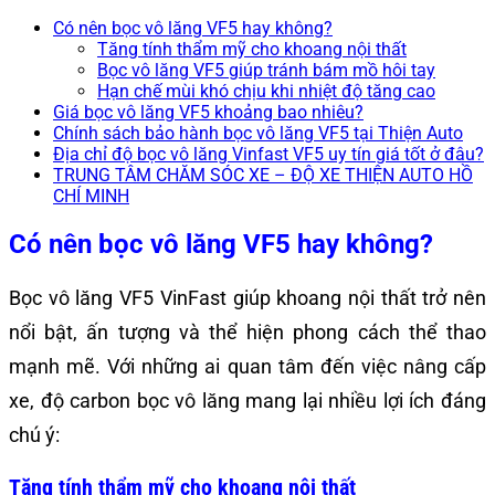
Có nên bọc vô lăng VF5 hay không?
Tăng tính thẩm mỹ cho khoang nội thất
Bọc vô lăng VF5 giúp tránh bám mồ hôi tay
Hạn chế mùi khó chịu khi nhiệt độ tăng cao
Giá bọc vô lăng VF5 khoảng bao nhiêu?
Chính sách bảo hành bọc vô lăng VF5 tại Thiện Auto
Địa chỉ độ bọc vô lăng Vinfast VF5 uy tín giá tốt ở đâu?
TRUNG TÂM CHĂM SÓC XE – ĐỘ XE THIỆN AUTO HỒ
CHÍ MINH
Có nên bọc vô lăng VF5 hay không?
Bọc vô lăng VF5 VinFast giúp khoang nội thất trở nên
nổi bật, ấn tượng và thể hiện phong cách thể thao
mạnh mẽ. Với những ai quan tâm đến việc nâng cấp
xe, độ carbon bọc vô lăng mang lại nhiều lợi ích đáng
chú ý:
Tăng tính thẩm mỹ cho khoang nội thất