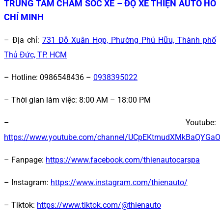
TRUNG TÂM CHĂM SÓC XE – ĐỘ XE THIỆN AUTO HỒ
CHÍ MINH
– Địa chỉ:
731 Đỗ Xuân Hợp, Phường Phú Hữu, Thành phố
Thủ Đức, TP. HCM
– Hotline:
0986548436 –
0938395022
– Thời gian làm việc:
8:00 AM – 18:00 PM
– Youtube:
https://www.youtube.com/channel/UCpEKtmudXMkBaQYGa
– Fanpage:
https://www.facebook.com/thienautocarspa
– Instagram:
https://www.instagram.com/thienauto/
– Tiktok
:
https://www.tiktok.com/@thienauto