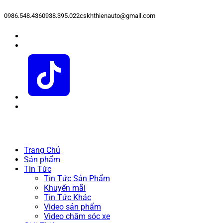
0986.548.436
0938.395.022
cskhthienauto@gmail.com
Trang Chủ
Sản phẩm
Tin Tức
Tin Tức Sản Phẩm
Khuyến mãi
Tin Tức Khác
Video sản phẩm
Video chăm sóc xe