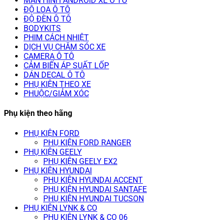
MÀN HÌNH ANDROID XE Ô TÔ
ĐỘ LOA Ô TÔ
ĐỘ ĐÈN Ô TÔ
BODYKITS
PHIM CÁCH NHIỆT
DỊCH VỤ CHĂM SÓC XE
CAMERA Ô TÔ
CẢM BIẾN ÁP SUẤT LỐP
DÁN DECAL Ô TÔ
PHỤ KIỆN THEO XE
PHUỘC/GIẢM XÓC
Phụ kiện theo hãng
PHỤ KIỆN FORD
PHỤ KIỆN FORD RANGER
PHỤ KIỆN GEELY
PHỤ KIỆN GEELY EX2
PHỤ KIỆN HYUNDAI
PHỤ KIỆN HYUNDAI ACCENT
PHỤ KIỆN HYUNDAI SANTAFE
PHỤ KIỆN HYUNDAI TUCSON
PHỤ KIỆN LYNK & CO
PHỤ KIỆN LYNK & CO 06