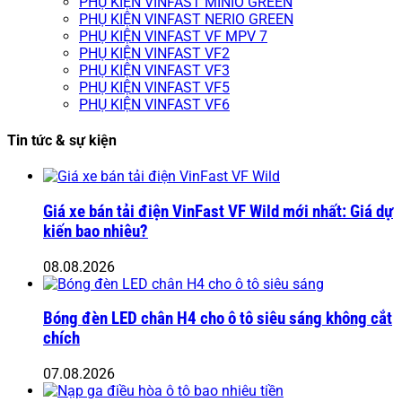
PHỤ KIỆN VINFAST MINIO GREEN
PHỤ KIỆN VINFAST NERIO GREEN
PHỤ KIỆN VINFAST VF MPV 7
PHỤ KIỆN VINFAST VF2
PHỤ KIỆN VINFAST VF3
PHỤ KIỆN VINFAST VF5
PHỤ KIỆN VINFAST VF6
Tin tức & sự kiện
Giá xe bán tải điện VinFast VF Wild mới nhất: Giá dự
kiến bao nhiêu?
08.08.2026
Bóng đèn LED chân H4 cho ô tô siêu sáng không cắt
chích
07.08.2026