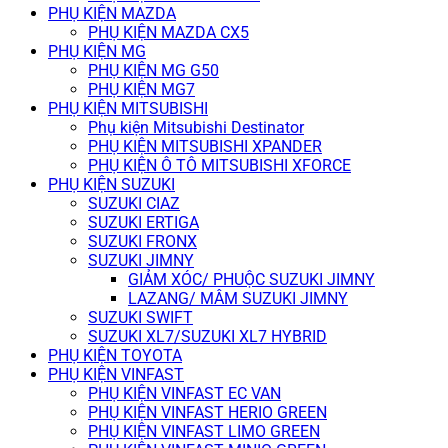
PHỤ KIỆN MAZDA
PHỤ KIỆN MAZDA CX5
PHỤ KIỆN MG
PHỤ KIỆN MG G50
PHỤ KIỆN MG7
PHỤ KIỆN MITSUBISHI
Phụ kiện Mitsubishi Destinator
PHỤ KIỆN MITSUBISHI XPANDER
PHỤ KIỆN Ô TÔ MITSUBISHI XFORCE
PHỤ KIỆN SUZUKI
SUZUKI CIAZ
SUZUKI ERTIGA
SUZUKI FRONX
SUZUKI JIMNY
GIẢM XÓC/ PHUỘC SUZUKI JIMNY
LAZANG/ MÂM SUZUKI JIMNY
SUZUKI SWIFT
SUZUKI XL7/SUZUKI XL7 HYBRID
PHỤ KIỆN TOYOTA
PHỤ KIỆN VINFAST
PHỤ KIỆN VINFAST EC VAN
PHỤ KIỆN VINFAST HERIO GREEN
PHỤ KIỆN VINFAST LIMO GREEN