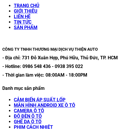
TRANG CHỦ
GIỚI THIỆU
LIÊN HỆ
TIN TỨC
SẢN PHẨM
CÔNG TY TNHH THƯƠNG MẠI DỊCH VỤ THIỆN AUTO
- Địa chỉ:
731 Đỗ Xuân Hợp, Phú Hữu, Thủ Đức, TP. HCM
- Hotline:
0986 548 436
-
0938 395 022
- Thời gian làm việc:
08:00AM
-
18:00PM
Danh mục sản phẩm
CẢM BIẾN ÁP SUẤT LỐP
MÀN HÌNH ANDROID XE Ô TÔ
CAMERA Ô TÔ
ĐỘ ĐÈN Ô TÔ
GHẾ DA Ô TÔ
PHIM CÁCH NHIỆT