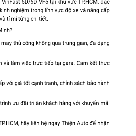
n VinFast 5D/6D VF5 tại khu vực TP.HCM, đặc
 kinh nghiệm trong lĩnh vực độ xe và nâng cấp
 tỉ mỉ từng chi tiết.
 Minh?
 may thủ công không qua trung gian, đa dạng
 và làm việc trực tiếp tại gara. Cam kết thực
ếp với giá tốt cạnh tranh, chính sách bảo hành
trình ưu đãi tri ân khách hàng với khuyến mãi
 TP.HCM, hãy liên hệ ngay Thiện Auto để nhận