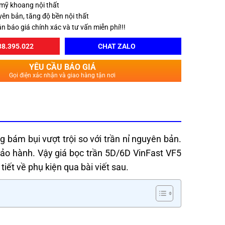
mỹ khoang nội thất
yên bản, tăng độ bền nội thất
ận báo giá chính xác và tư vấn miễn phí!!!
8.395.022
CHAT ZALO
YÊU CẦU BÁO GIÁ
Gọi điện xác nhận và giao hàng tận nơi
 bám bụi vượt trội so với trần nỉ nguyên bản.
bảo hành. Vậy giá bọc trần 5D/6D VinFast VF5
tiết về phụ kiện qua bài viết sau.