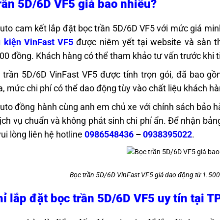
rần 5D/6D VF5 giá bao nhiêu?
uto cam kết lắp đặt bọc trần 5D/6D VF5 với mức giá minh
 kiện VinFast VF5
được niêm yết tại website và sàn t
00 đồng. Khách hàng có thể tham khảo tư vấn trước khi t
 trần 5D/6D VinFast VF5 được tính trọn gói, đã bao gồm 
a, mức chi phí có thể dao động tùy vào chất liệu khách hà
uto đồng hành cùng anh em chủ xe với chính sách bảo h
dịch vụ chuẩn và không phát sinh chi phí ẩn. Để nhận bản
ui lòng liên hệ hotline
0986548436
–
0938395022
.
Bọc trần 5D/6D VinFast VF5 giá dao động từ 1.500
hỉ lắp đặt bọc trần 5D/6D VF5 uy tín tại 