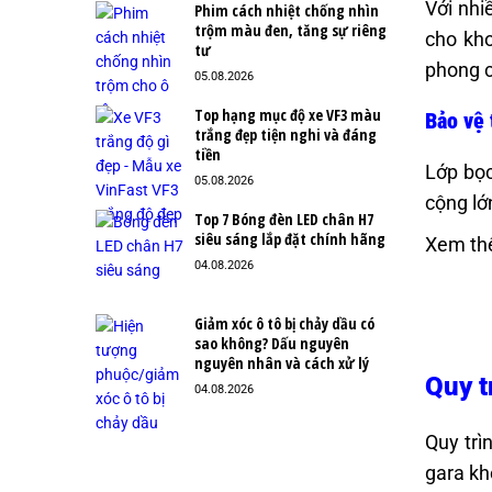
Với nhi
Phim cách nhiệt chống nhìn
trộm màu đen, tăng sự riêng
cho kho
tư
phong 
05.08.2026
Top hạng mục độ xe VF3 màu
Bảo vệ 
trắng đẹp tiện nghi và đáng
tiền
Lớp bọc
05.08.2026
cộng lớ
Top 7 Bóng đèn LED chân H7
siêu sáng lắp đặt chính hãng
Xem th
04.08.2026
Giảm xóc ô tô bị chảy dầu có
sao không? Dấu nguyên
nguyên nhân và cách xử lý
Quy t
04.08.2026
Quy trì
gara kh