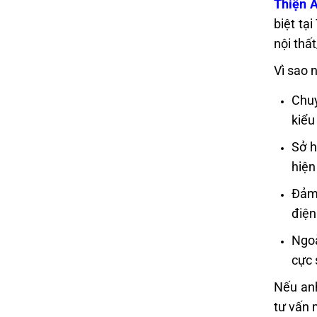
Thiện 
biệt tạ
nội thất
Vì sao 
Chuy
kiểu
Sở h
hiện
Đảm
điện
Ngoà
cực 
Nếu anh
tư vấn 