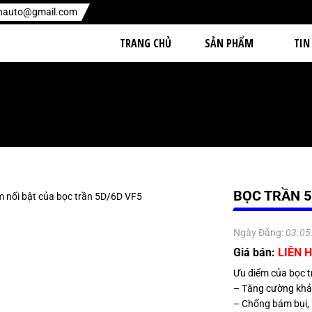
enauto@gmail.com
TRANG CHỦ
SẢN PHẨM
TIN
BỌC TRẦN 5
Ngày Đăng:
03.05
Giá bán:
LIÊN H
Ưu điểm của bọc 
– Tăng cường khả
– Chống bám bụi, 