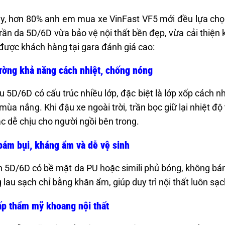
y, hơn 80% anh em mua xe VinFast VF5 mới đều lựa chọ
rần da 5D/6D vừa bảo vệ nội thất bền đẹp, vừa cải thiện 
 được khách hàng tại gara đánh giá cao:
ờng khả năng cách nhiệt, chống nóng
ệu 5D/6D có cấu trúc nhiều lớp, đặc biệt là lớp xốp cách 
 mùa nắng. Khi đậu xe ngoài trời, trần bọc giữ lại nhiệt đ
c dễ chịu cho người ngồi bên trong.
ám bụi, kháng ẩm và dễ vệ sinh
n 5D/6D có bề mặt da PU hoặc simili phủ bóng, không b
 lau sạch chỉ bằng khăn ẩm, giúp duy trì nội thất luôn s
p thẩm mỹ khoang nội thất