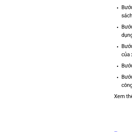
Bước
sách
Bước
dụng
Bước
của 
Bước
Bước
công
Xem th