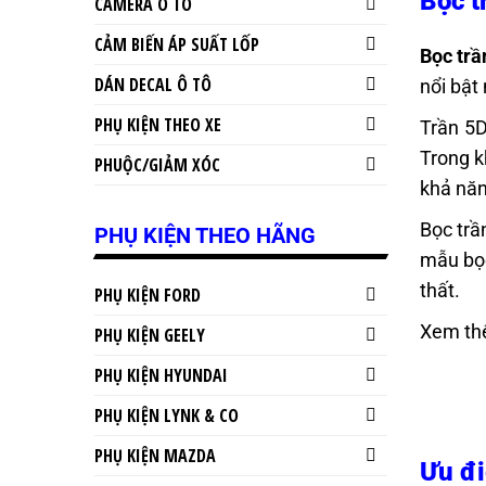
Bọc t
CAMERA Ô TÔ
CẢM BIẾN ÁP SUẤT LỐP
Bọc tr
DÁN DECAL Ô TÔ
nổi bật
PHỤ KIỆN THEO XE
Trần 5D
Trong k
PHUỘC/GIẢM XÓC
khả năn
Bọc trầ
PHỤ KIỆN THEO HÃNG
mẫu bọc
thất.
PHỤ KIỆN FORD
Xem th
PHỤ KIỆN GEELY
PHỤ KIỆN HYUNDAI
PHỤ KIỆN LYNK & CO
PHỤ KIỆN MAZDA
Ưu đi