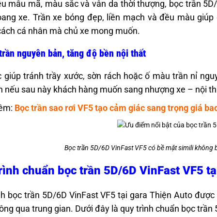
ều mẫu mã, màu sắc và vân da thời thượng, bọc trần 5D/
ang xe. Trần xe bóng đẹp, liền mạch và đều màu giúp c
cách cá nhân mà chủ xe mong muốn.
trần nguyên bản, tăng độ bền nội thất
 giúp tránh trầy xước, sờn rách hoặc ố màu trần nỉ ngu
n nếu sau này khách hàng muốn sang nhượng xe – nội thất 
êm:
Bọc trần sao rơi VF5
tạo cảm giác sang trọng giá ba
Bọc trần 5D/6D VinFast VF5 có bề mặt simili không
rình chuẩn bọc trần 5D/6D VinFast VF5 tạ
nh bọc trần 5D/6D VinFast VF5 tại gara Thiện Auto được t
ông qua trung gian. Dưới đây là quy trình chuẩn bọc trầ