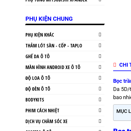
PHỤ KIỆN CHUNG
PHỤ KIỆN KHÁC
THẢM LÓT SÀN - CỐP - TAPLO
GHẾ DA Ô TÔ
CHI 
MÀN HÌNH ANDROID XE Ô TÔ
ĐỘ LOA Ô TÔ
Bọc tr
ĐỘ ĐÈN Ô TÔ
Da 5D/6
bao nhi
BODYKITS
PHIM CÁCH NHIỆT
MỤC 
DỊCH VỤ CHĂM SÓC XE