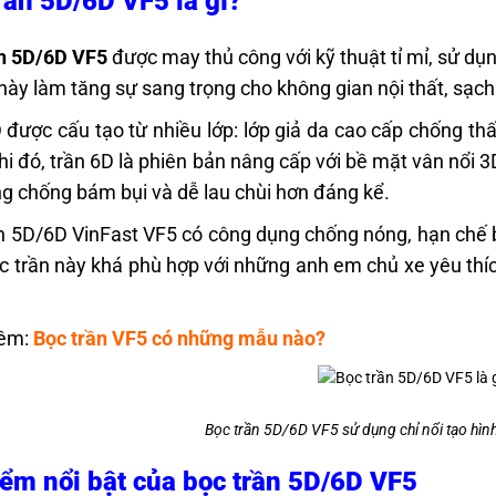
rần 5D/6D VF5 là gì?
ần 5D/6D VF5
được may thủ công với kỹ thuật tỉ mỉ, sử dụn
 này làm tăng sự sang trọng cho không gian nội thất, sạch
 được cấu tạo từ nhiều lớp: lớp giả da cao cấp chống th
hi đó, trần 6D là phiên bản nâng cấp với bề mặt vân nổi 
g chống bám bụi và dễ lau chùi hơn đáng kể.
n 5D/6D VinFast VF5 có công dụng chống nóng, hạn chế bá
 trần này khá phù hợp với những anh em chủ xe yêu thí
êm:
Bọc trần VF5
có những mẫu nào?
Bọc trần 5D/6D VF5 sử dụng chỉ nổi tạo hìn
ểm nổi bật của bọc trần 5D/6D VF5