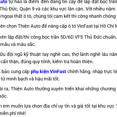
Auto
tự hào là điểm đến đáng tin cậy để lắp đặt bọc trầ
i Thủ Đức, Quận 9 và các khu vực lân cận. Với nhiều năm
/ngoại thất ô tô, chúng tôi cam kết thi công nhanh chóng và
nên chọn Thiện Auto để nâng cấp ô tô VinFast tại Hồ Chí
ên lắp đặt/thi công bọc trần 5D/6D VF5 Thủ Đức chuẩn,
 mẫu và màu sắc.
ữu đội ngũ kỹ thuật tay nghề cao, thợ lành nghề lâu năm
 cẩn thận, đúng quy trình, kiểm tra hoàn thiện.
 bảo cung cấp
phụ kiện VinFast
chính hãng, nhập trực ti
 tử minh bạch và hậu mãi tốt.
i ra, Thiện Auto thường xuyên triển khai những chương 
sốc.
 em muốn lựa chọn địa chỉ uy tín và giá tốt tại khu vực
miễn phí nhé!