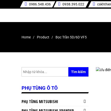
0986.548.436
0938.395.022
cskhthi
Home
Product
Bọc Trần 5D/6D VF5
Tìm kiếm
PHỤ TÙNG Ô TÔ
PHỤ TÙNG MITSUBISHI
PHỤ TÙNG MITSUBISHI XPANDER