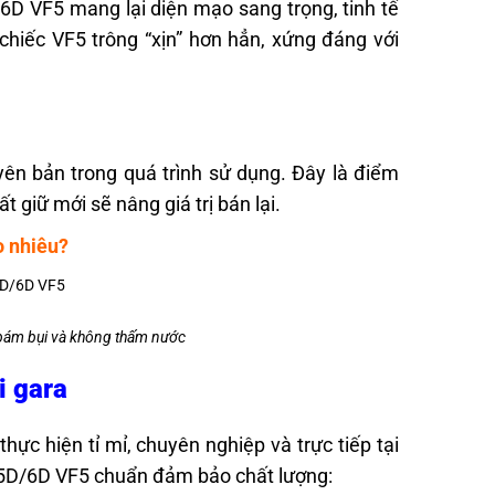
6D VF5 mang lại diện mạo sang trọng, tinh tế
hiếc VF5 trông “xịn” hơn hẳn, xứng đáng với
yên bản trong quá trình sử dụng. Đây là điểm
giữ mới sẽ nâng giá trị bán lại.
o nhiêu?
 bám bụi và không thấm nước
i gara
hực hiện tỉ mỉ, chuyên nghiệp và trực tiếp tại
n 5D/6D VF5 chuẩn đảm bảo chất lượng: