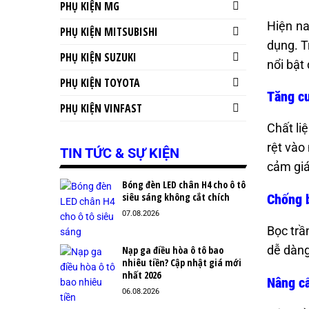
PHỤ KIỆN MG
Hiện na
PHỤ KIỆN MITSUBISHI
dụng. T
PHỤ KIỆN SUZUKI
nổi bật
PHỤ KIỆN TOYOTA
Tăng cư
PHỤ KIỆN VINFAST
Chất li
rệt vào
TIN TỨC & SỰ KIỆN
cảm giá
Bóng đèn LED chân H4 cho ô tô
siêu sáng không cắt chích
Chống b
07.08.2026
Bọc trầ
dễ dàng
Nạp ga điều hòa ô tô bao
nhiêu tiền? Cập nhật giá mới
nhất 2026
Nâng cấ
06.08.2026