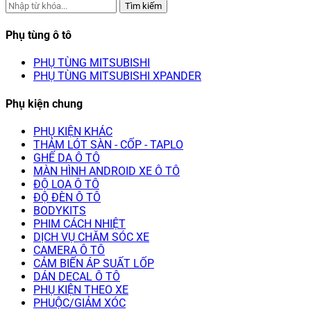
Tìm kiếm
Phụ tùng ô tô
PHỤ TÙNG MITSUBISHI
PHỤ TÙNG MITSUBISHI XPANDER
Phụ kiện chung
PHỤ KIỆN KHÁC
THẢM LÓT SÀN - CỐP - TAPLO
GHẾ DA Ô TÔ
MÀN HÌNH ANDROID XE Ô TÔ
ĐỘ LOA Ô TÔ
ĐỘ ĐÈN Ô TÔ
BODYKITS
PHIM CÁCH NHIỆT
DỊCH VỤ CHĂM SÓC XE
CAMERA Ô TÔ
CẢM BIẾN ÁP SUẤT LỐP
DÁN DECAL Ô TÔ
PHỤ KIỆN THEO XE
PHUỘC/GIẢM XÓC