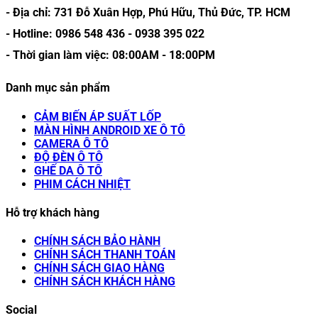
- Địa chỉ:
731 Đỗ Xuân Hợp, Phú Hữu, Thủ Đức, TP. HCM
- Hotline:
0986 548 436
-
0938 395 022
- Thời gian làm việc:
08:00AM
-
18:00PM
Danh mục sản phẩm
CẢM BIẾN ÁP SUẤT LỐP
MÀN HÌNH ANDROID XE Ô TÔ
CAMERA Ô TÔ
ĐỘ ĐÈN Ô TÔ
GHẾ DA Ô TÔ
PHIM CÁCH NHIỆT
Hỗ trợ khách hàng
CHÍNH SÁCH BẢO HÀNH
CHÍNH SÁCH THANH TOÁN
CHÍNH SÁCH GIAO HÀNG
CHÍNH SÁCH KHÁCH HÀNG
Social