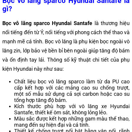
Bọc vô lăng sparco Hyundai Santafe là
gì?
Bọc vô lăng sparco Hyundai Santafe
là thương hiệu
nổi tiếng đến từ Ý, nổi tiếng với phong cách thể thao và
mạnh mẽ cá tính. Bọc vô lăng là phụ kiện bọc ngoài vô
lăng zin, lớp bảo vệ bền bỉ bên ngoài giúp tăng độ bám
và ổn định tay lái. Thông số kỹ thuật chi tiết của phụ
kiện Hyundai này như sau:
Chất liệu bọc vô lăng sparco làm từ da PU cao
cấp kết hợp với các mảng cao su chống trượt,
một số mẫu sử dụng cả sợi carbon hoặc cao su
tổng hợp tăng độ bám.
Kích thước phù hợp với vô lăng xe Hyundai
Santafe, thiết kế ôm sát, không lỏng lẻo.
Màu sắc được kết hợp những gam màu thể thao,
mang đến sự hiện đại và cá tính.
Thiết kế chống trượt nổi bật bằng vân nổi, rãnh