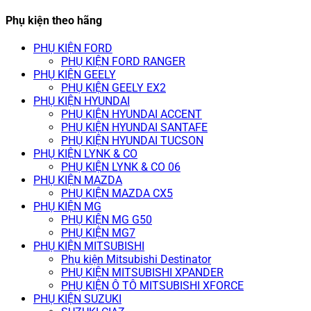
Phụ kiện theo hãng
PHỤ KIỆN FORD
PHỤ KIỆN FORD RANGER
PHỤ KIỆN GEELY
PHỤ KIỆN GEELY EX2
PHỤ KIỆN HYUNDAI
PHỤ KIỆN HYUNDAI ACCENT
PHỤ KIỆN HYUNDAI SANTAFE
PHỤ KIỆN HYUNDAI TUCSON
PHỤ KIỆN LYNK & CO
PHỤ KIỆN LYNK & CO 06
PHỤ KIỆN MAZDA
PHỤ KIỆN MAZDA CX5
PHỤ KIỆN MG
PHỤ KIỆN MG G50
PHỤ KIỆN MG7
PHỤ KIỆN MITSUBISHI
Phụ kiện Mitsubishi Destinator
PHỤ KIỆN MITSUBISHI XPANDER
PHỤ KIỆN Ô TÔ MITSUBISHI XFORCE
PHỤ KIỆN SUZUKI