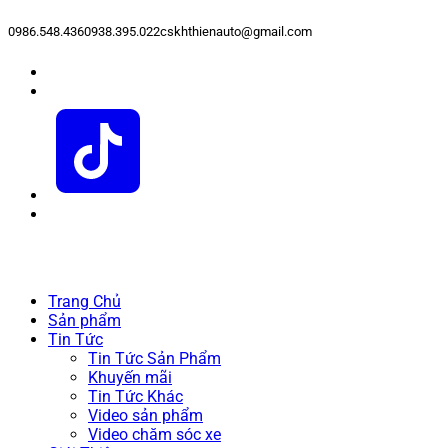
0986.548.436
0938.395.022
cskhthienauto@gmail.com
Trang Chủ
Sản phẩm
Tin Tức
Tin Tức Sản Phẩm
Khuyến mãi
Tin Tức Khác
Video sản phẩm
Video chăm sóc xe