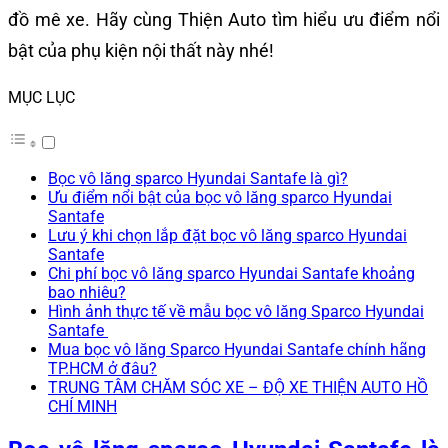
đồ mê xe. Hãy cùng Thiện Auto tìm hiểu ưu điểm nổi
bật của phụ kiện nội thất này nhé!
MỤC LỤC
Bọc vô lăng sparco Hyundai Santafe là gì?
Ưu điểm nổi bật của bọc vô lăng sparco Hyundai
Santafe
Lưu ý khi chọn lắp đặt bọc vô lăng sparco Hyundai
Santafe
Chi phí bọc vô lăng sparco Hyundai Santafe khoảng
bao nhiêu?
Hình ảnh thực tế về mẫu bọc vô lăng Sparco Hyundai
Santafe
Mua bọc vô lăng Sparco Hyundai Santafe chính hãng
TP.HCM ở đâu?
TRUNG TÂM CHĂM SÓC XE – ĐỘ XE THIỆN AUTO HỒ
CHÍ MINH