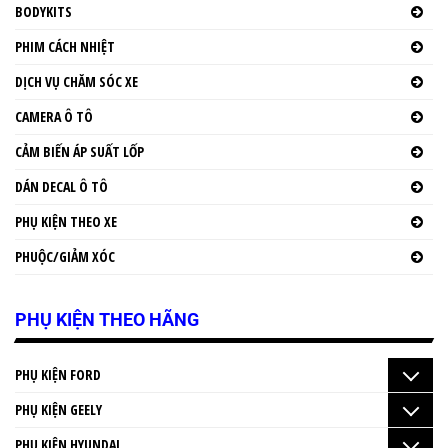
BODYKITS
PHIM CÁCH NHIỆT
DỊCH VỤ CHĂM SÓC XE
CAMERA Ô TÔ
CẢM BIẾN ÁP SUẤT LỐP
DÁN DECAL Ô TÔ
PHỤ KIỆN THEO XE
PHUỘC/GIẢM XÓC
PHỤ KIỆN THEO HÃNG
PHỤ KIỆN FORD
PHỤ KIỆN GEELY
PHỤ KIỆN HYUNDAI