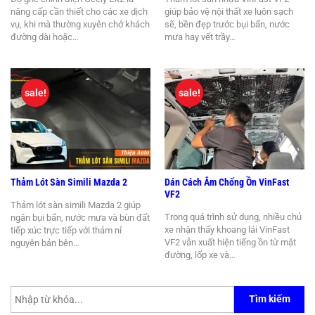
nâng cấp cần thiết cho các xe dịch
giúp bảo vệ nội thất xe luôn sạch
vụ, khi mà thường xuyên chở khách
sẽ, bền đẹp trước bụi bẩn, nước
đường dài hoặc…
mưa hay vết trầy…
sale!
sale!
Thảm Lót Sàn Simili Mazda 2
Dán Cách Âm Chống Ồn VinFast
VF2
Thảm lót sàn simili Mazda 2 giúp
Trong quá trình sử dụng, nhiều chủ
ngăn bụi bẩn, nước mưa và bùn đất
xe nhận thấy khoang lái VinFast
tiếp xúc trực tiếp với thảm nỉ
VF2 vẫn xuất hiện tiếng ồn từ mặt
nguyên bản bên…
đường, lốp xe và…
Tìm kiếm