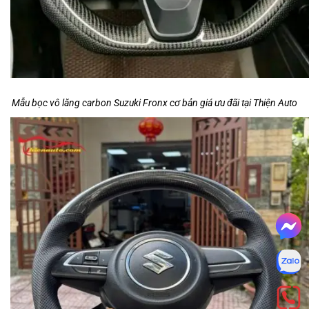
Mẫu bọc vô lăng carbon Suzuki Fronx cơ bản giá ưu đãi tại Thiện Auto