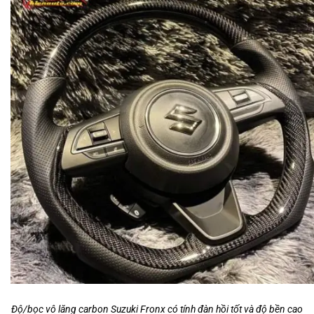
Độ/bọc vô lăng carbon Suzuki Fronx có tính đàn hồi tốt và độ bền cao