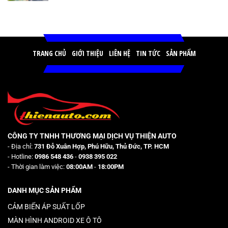
TRANG CHỦ
GIỚI THIỆU
LIÊN HỆ
TIN TỨC
SẢN PHẨM
CÔNG TY TNHH THƯƠNG MẠI DỊCH VỤ THIỆN AUTO
- Địa chỉ:
731 Đỗ Xuân Hợp, Phú Hữu, Thủ Đức, TP. HCM
- Hotline:
0986 548 436
-
0938 395 022
- Thời gian làm việc:
08:00AM
-
18:00PM
DANH MỤC SẢN PHẨM
CẢM BIẾN ÁP SUẤT LỐP
MÀN HÌNH ANDROID XE Ô TÔ