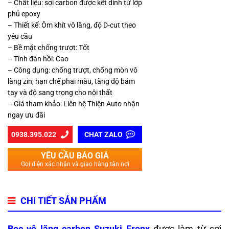
– Chất liệu: sợi carbon được kết dính từ lớp
phủ epoxy
– Thiết kế: Ôm khít vô lăng, độ D-cut theo
yêu cầu
– Bề mặt chống trượt: Tốt
– Tính đàn hồi: Cao
– Công dụng: chống trượt, chống mòn vô
lăng zin, hạn chế phai màu, tăng độ bám
tay và độ sang trọng cho nội thất
– Giá tham khảo: Liên hệ Thiện Auto nhận
ngay ưu đãi
0938.395.022
CHAT ZALO
YÊU CẦU BÁO GIÁ
Gọi điện xác nhận và giao hàng tận nơi
CHI TIẾT SẢN PHẨM
Bọc vô lăng carbon Suzuki Fronx
được làm từ sợi