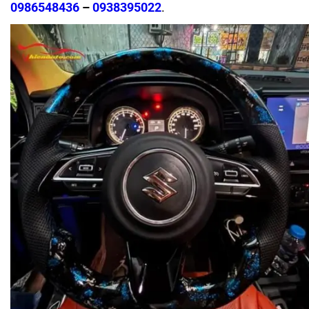
0986548436
–
0938395022
.