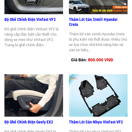
Độ Ghế Chỉnh Điện Vinfast VF2
Thảm Lót Sàn Simili Hyundai
Creta
Độ ghế chỉnh điện Vinfast VF2 là
Thảm lót sàn simili Hyundai Creta
nâng cấp đặc biệt cần thiết cho
là phụ kiện nội thất được nhiều chủ
dòng xe mini như Vinfast VF2.
xe lựa chọn nhờ khả năng bảo vệ
Trang bị ghế chỉnh điện…
sàn xe hiệu…
800.000 VNĐ
Giá Bán:
Độ Ghế Chỉnh Điện Geely EX2
Thảm Lót Sàn Nhựa VinFast VF2
Độ ghế chỉnh điện Geely EX2 là
Thảm lót sàn nhựa VinFast VF2