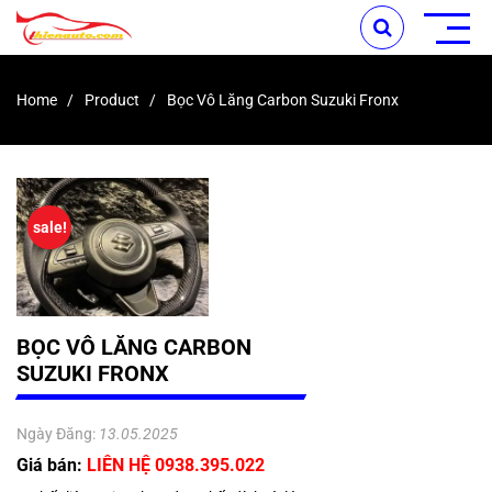
Home
Product
Bọc Vô Lăng Carbon Suzuki Fronx
sale!
BỌC VÔ LĂNG CARBON
SUZUKI FRONX
Ngày Đăng:
13.05.2025
Giá bán:
LIÊN HỆ 0938.395.022