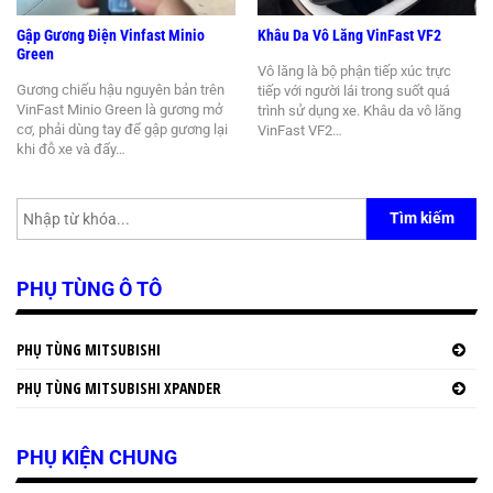
Gập Gương Điện Vinfast Minio
Khâu Da Vô Lăng VinFast VF2
Green
Vô lăng là bộ phận tiếp xúc trực
Gương chiếu hậu nguyên bản trên
tiếp với người lái trong suốt quá
VinFast Minio Green là gương mở
trình sử dụng xe. Khâu da vô lăng
cơ, phải dùng tay để gập gương lại
VinFast VF2…
khi đỗ xe và đẩy…
Tìm kiếm
PHỤ TÙNG Ô TÔ
PHỤ TÙNG MITSUBISHI
PHỤ TÙNG MITSUBISHI XPANDER
PHỤ KIỆN CHUNG