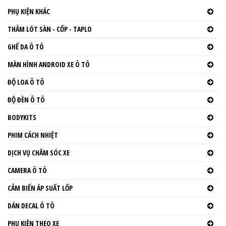
PHỤ KIỆN KHÁC
THẢM LÓT SÀN - CỐP - TAPLO
GHẾ DA Ô TÔ
MÀN HÌNH ANDROID XE Ô TÔ
ĐỘ LOA Ô TÔ
ĐỘ ĐÈN Ô TÔ
BODYKITS
PHIM CÁCH NHIỆT
DỊCH VỤ CHĂM SÓC XE
CAMERA Ô TÔ
CẢM BIẾN ÁP SUẤT LỐP
DÁN DECAL Ô TÔ
PHỤ KIỆN THEO XE