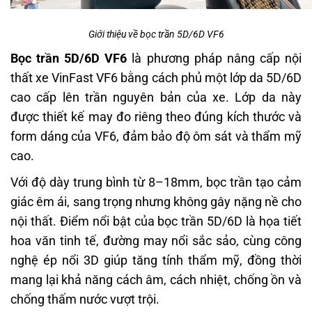
Giới thiệu về bọc trần 5D/6D VF6
Bọc trần 5D/6D VF6
là phương pháp nâng cấp nội
thất xe VinFast VF6 bằng cách phủ một lớp da 5D/6D
cao cấp lên trần nguyên bản của xe. Lớp da này
được thiết kế may đo riêng theo đúng kích thước và
form dáng của VF6, đảm bảo độ ôm sát và thẩm mỹ
cao.
Với độ dày trung bình từ 8–18mm, bọc trần tạo cảm
giác êm ái, sang trọng nhưng không gây nặng nề cho
nội thất. Điểm nổi bật của bọc trần 5D/6D là họa tiết
hoa văn tinh tế, đường may nổi sắc sảo, cùng công
nghệ ép nổi 3D giúp tăng tính thẩm mỹ, đồng thời
mang lại khả năng cách âm, cách nhiệt, chống ồn và
chống thấm nước vượt trội.