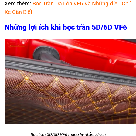
Xem thêm:
Bọc Trần Da Lộn VF6 Và Những điều Chủ
Xe Cần Biết
Những lợi ích khi bọc trần 5D/6D VF6
Bọc trần 5D/6D VF6 mang lại nhiều lợi ích