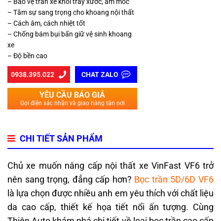
– Bảo vệ trần xe khỏi trầy xước, ẩm mốc
– Tăm sự sang trọng cho khoang nội thất
– Cách âm, cách nhiệt tốt
– Chống bám bụi bẩn giữ vệ sinh khoang
xe
– Độ bền cao
0938.395.022
CHAT ZALO
YÊU CẦU BÁO GIÁ
Gọi điện xác nhận và giao hàng tận nơi
CHI TIẾT SẢN PHẨM
Chủ xe muốn nâng cấp nội thất xe VinFast VF6 trở
nên sang trọng, đẳng cấp hơn?
Bọc trần 5D/6D VF6
là lựa chọn được nhiều anh em yêu thích với chất liệu
da cao cấp, thiết kế họa tiết nổi ấn tượng. Cùng
Thiện Auto khám phá chi tiết về loại bọc trần cao cấp