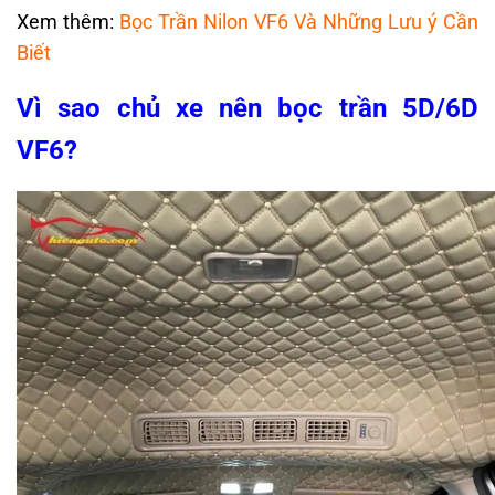
Xem thêm:
Bọc Trần Nilon VF6 Và Những Lưu ý Cần
Biết
Vì sao chủ xe nên bọc trần 5D/6D
VF6?