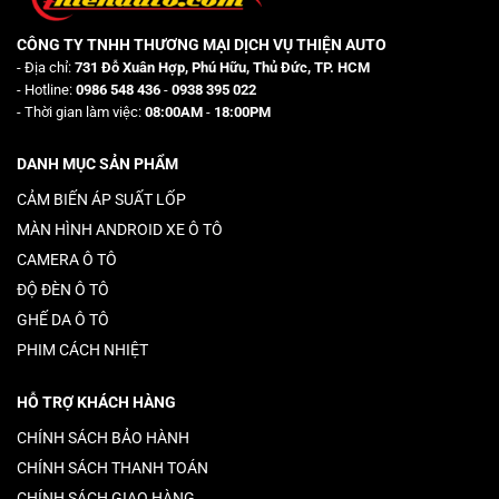
CÔNG TY TNHH THƯƠNG MẠI DỊCH VỤ THIỆN AUTO
- Địa chỉ:
731 Đỗ Xuân Hợp, Phú Hữu, Thủ Đức, TP. HCM
- Hotline:
0986 548 436
-
0938 395 022
- Thời gian làm việc:
08:00AM
-
18:00PM
DANH MỤC SẢN PHẨM
CẢM BIẾN ÁP SUẤT LỐP
MÀN HÌNH ANDROID XE Ô TÔ
CAMERA Ô TÔ
ĐỘ ĐÈN Ô TÔ
GHẾ DA Ô TÔ
PHIM CÁCH NHIỆT
HỖ TRỢ KHÁCH HÀNG
CHÍNH SÁCH BẢO HÀNH
CHÍNH SÁCH THANH TOÁN
CHÍNH SÁCH GIAO HÀNG