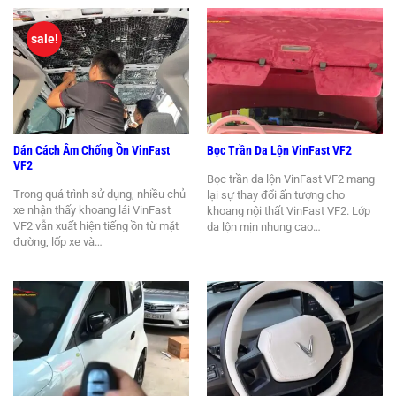
sale!
Dán Cách Âm Chống Ồn VinFast
Bọc Trần Da Lộn VinFast VF2
VF2
Bọc trần da lộn VinFast VF2 mang
Trong quá trình sử dụng, nhiều chủ
lại sự thay đổi ấn tượng cho
xe nhận thấy khoang lái VinFast
khoang nội thất VinFast VF2. Lớp
VF2 vẫn xuất hiện tiếng ồn từ mặt
da lộn mịn nhung cao…
đường, lốp xe và…