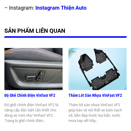
– Instagram:
Instagram Thiện Auto
SẢN PHẨM LIÊN QUAN
Độ Ghế Chỉnh Điện Vinfast VF2
Thảm Lót Sàn Nhựa VinFast VF2
Độ ghế chỉnh điện Vinfast VF2 là
Thảm lót sàn nhựa VinFast VF2
nâng cấp đặc biệt cần thiết cho
giúp bảo vệ nội thất xe luôn sạch
dòng xe mini như Vinfast VF2.
sẽ, bền đẹp trước bụi bẩn, nước
Trang bị ghế chỉnh điện…
mưa hay vết trầy…