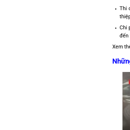
Thi 
thiệ
Chi 
đến 
Xem th
Những