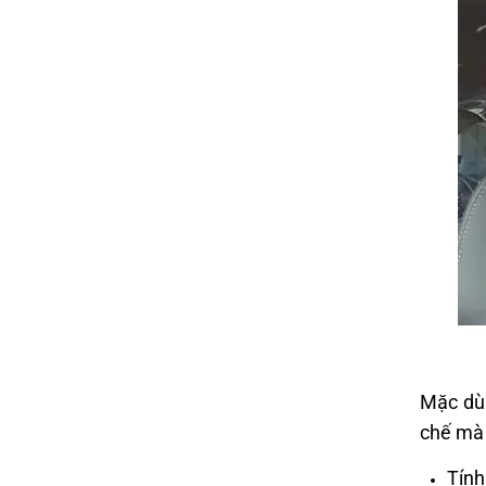
Mặc dù 
chế mà 
Tín