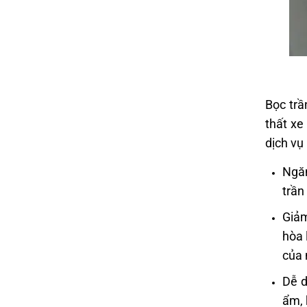
Bọc trầ
thất xe
dịch vụ
Ngăn
trần
Giảm
hòa 
của 
Dễ d
ẩm, 