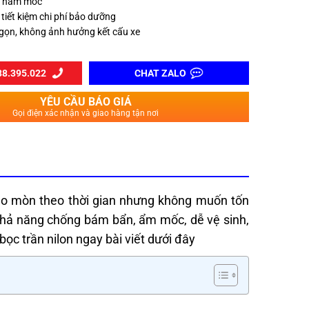
g nấm mốc
 tiết kiệm chi phí bảo dưỡng
gọn, không ảnh hưởng kết cấu xe
8.395.022
CHAT ZALO
YÊU CẦU BÁO GIÁ
Gọi điện xác nhận và giao hàng tận nơi
ao mòn theo thời gian nhưng không muốn tốn
khả năng chống bám bẩn, ẩm mốc, dễ vệ sinh,
bọc trần nilon ngay bài viết dưới đây