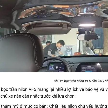
Chủ xe bọc trần nilon VF6 cần lưu ý n
bọc trần nilon VF5 mang lại nhiều lợi ích về bảo vệ và v
chủ xe nên cân nhắc trước khi lựa chọn:
h thẩm mỹ ở mức cơ bản
:
Chất liệu nilon chủ yếu hướng 