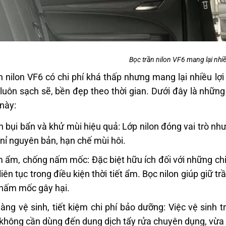
Bọc trần nilon VF6 mang lại nhiều
n nilon VF6 có chi phí khá thấp nhưng mang lại nhiều lợi 
 luôn sạch sẽ, bền đẹp theo thời gian. Dưới đây là những
 này:
 bụi bẩn và khử mùi hiệu quả: Lớp nilon đóng vai trò như
 nỉ nguyên bản, hạn chế mùi hôi.
 ẩm, chống nấm mốc: Đặc biệt hữu ích đối với những ch
liên tục trong điều kiện thời tiết ẩm. Bọc nilon giúp giữ t
nấm mốc gây hại.
àng vệ sinh, tiết kiệm chi phí bảo dưỡng: Việc vệ sinh t
không cần dùng đến dung dịch tẩy rửa chuyên dụng, vừa 