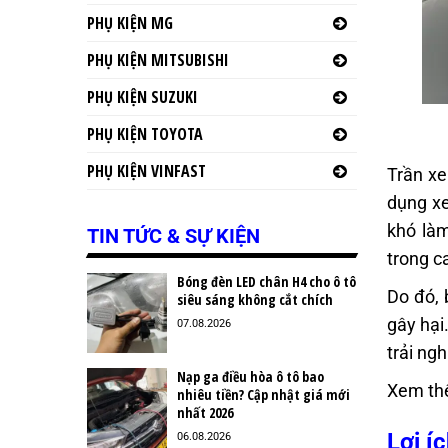
PHỤ KIỆN MG
PHỤ KIỆN MITSUBISHI
PHỤ KIỆN SUZUKI
PHỤ KIỆN TOYOTA
PHỤ KIỆN VINFAST
Trần xe
dụng xe
khó làm
TIN TỨC & SỰ KIỆN
trong c
Bóng đèn LED chân H4 cho ô tô
Do đó, 
siêu sáng không cắt chích
gây hại
07.08.2026
trải ng
Nạp ga điều hòa ô tô bao
Xem th
nhiêu tiền? Cập nhật giá mới
nhất 2026
Lợi í
06.08.2026