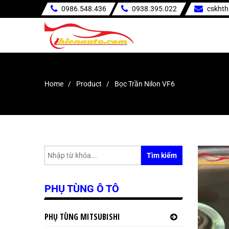
0986.548.436
0938.395.022
cskht
Home
Product
Bọc Trần Nilon VF6
Tìm kiếm
PHỤ TÙNG Ô TÔ
PHỤ TÙNG MITSUBISHI