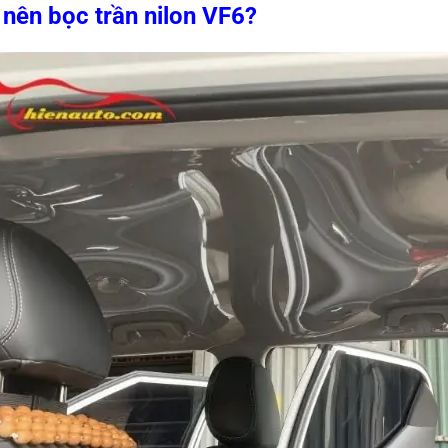
 nên bọc trần nilon VF6?