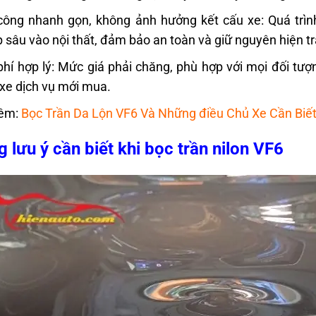
công nhanh gọn, không ảnh hưởng kết cấu xe: Quá trìn
p sâu vào nội thất, đảm bảo an toàn và giữ nguyên hiện t
phí hợp lý: Mức giá phải chăng, phù hợp với mọi đối tư
xe dịch vụ mới mua.
êm:
Bọc Trần Da Lộn VF6 Và Những điều Chủ Xe Cần Biế
 lưu ý cần biết khi bọc trần nilon VF6