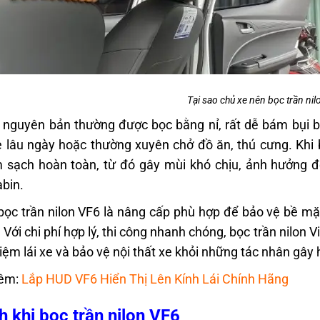
Tại sao chủ xe nên bọc trần ni
 nguyên bản thường được bọc bằng nỉ, rất dễ bám bụi 
 lâu ngày hoặc thường xuyên chở đồ ăn, thú cưng. Khi bá
 sạch hoàn toàn, từ đó gây mùi khó chịu, ảnh hưởng đế
abin.
bọc trần nilon VF6 là nâng cấp phù hợp để bảo vệ bề mặt
. Với chi phí hợp lý, thi công nhanh chóng, bọc trần nilo
hiệm lái xe và bảo vệ nội thất xe khỏi những tác nhân gây 
êm:
Lắp HUD VF6 Hiển Thị Lên Kính Lái Chính Hãng
ch khi bọc trần nilon VF6