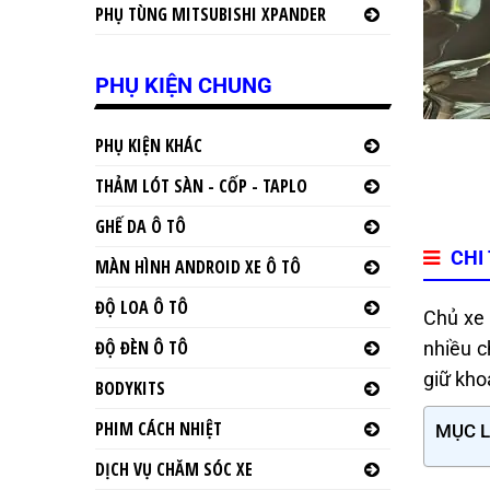
PHỤ TÙNG MITSUBISHI XPANDER
PHỤ KIỆN CHUNG
PHỤ KIỆN KHÁC
THẢM LÓT SÀN - CỐP - TAPLO
GHẾ DA Ô TÔ
CHI
MÀN HÌNH ANDROID XE Ô TÔ
ĐỘ LOA Ô TÔ
Chủ xe 
ĐỘ ĐÈN Ô TÔ
nhiều c
giữ kho
BODYKITS
PHIM CÁCH NHIỆT
MỤC 
DỊCH VỤ CHĂM SÓC XE