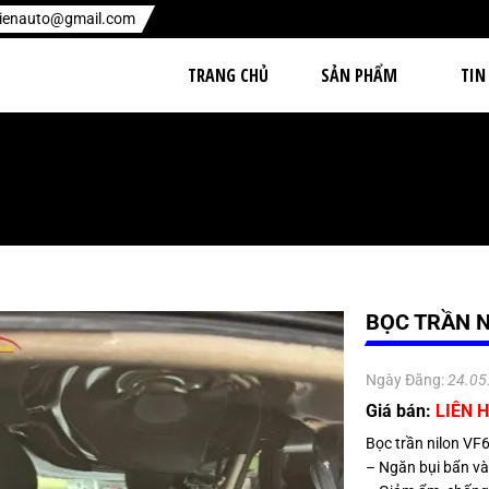
hienauto@gmail.com
TRANG CHỦ
SẢN PHẨM
TIN
BỌC TRẦN N
Ngày Đăng:
24.05
Giá bán:
LIÊN H
Bọc trần nilon VF6
– Ngăn bụi bẩn và