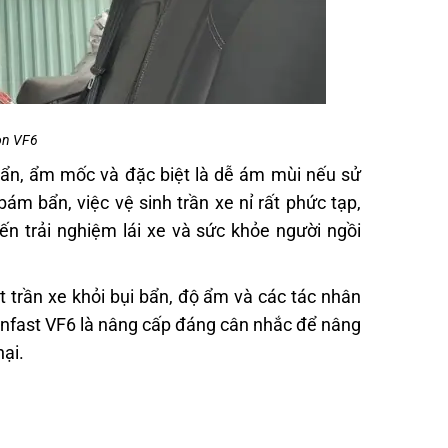
lon VF6
bẩn, ẩm mốc và đặc biệt là dễ ám mùi nếu sử
m bẩn, việc vệ sinh trần xe nỉ rất phức tạp,
n trải nghiệm lái xe và sức khỏe người ngồi
 trần xe khỏi bụi bẩn, độ ẩm và các tác nhân
n Vinfast VF6 là nâng cấp đáng cân nhắc để nâng
hại.