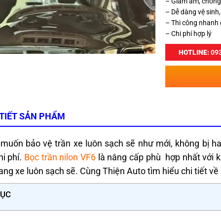
– Giảm ẩm, chốn
– Dễ dàng vệ sinh,
– Thi công nhanh 
– Chi phí hợp lý
HOTLINE:
093
 TIẾT SẢN PHẨM
muốn bảo vệ trần xe luôn sạch sẽ như mới, không bị h
hi phí.
Bọc trần nilon VF6
là nâng cấp phù hợp nhất với 
ang xe luôn sạch sẽ. Cùng Thiện Auto tìm hiểu chi tiết về 
LỤC