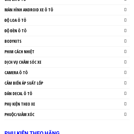
MÀN HÌNH ANDROID XE Ô TÔ
ĐỘ LOA Ô TÔ
ĐỘ ĐÈN Ô TÔ
BODYKITS
PHIM CÁCH NHIỆT
DỊCH VỤ CHĂM SÓC XE
CAMERA Ô TÔ
CẢM BIẾN ÁP SUẤT LỐP
DÁN DECAL Ô TÔ
PHỤ KIỆN THEO XE
PHUỘC/GIẢM XÓC
PHỤ KIỆN THEO HÃNG