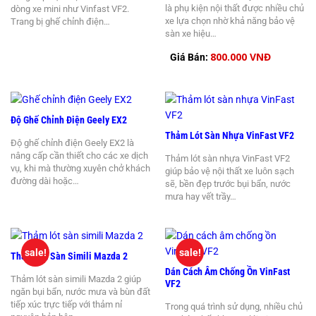
là phụ kiện nội thất được nhiều chủ
dòng xe mini như Vinfast VF2.
xe lựa chọn nhờ khả năng bảo vệ
Trang bị ghế chỉnh điện…
sàn xe hiệu…
800.000 VNĐ
Giá Bán:
Độ Ghế Chỉnh Điện Geely EX2
Thảm Lót Sàn Nhựa VinFast VF2
Độ ghế chỉnh điện Geely EX2 là
nâng cấp cần thiết cho các xe dịch
Thảm lót sàn nhựa VinFast VF2
vụ, khi mà thường xuyên chở khách
giúp bảo vệ nội thất xe luôn sạch
đường dài hoặc…
sẽ, bền đẹp trước bụi bẩn, nước
mưa hay vết trầy…
sale!
sale!
Thảm Lót Sàn Simili Mazda 2
Dán Cách Âm Chống Ồn VinFast
Thảm lót sàn simili Mazda 2 giúp
VF2
ngăn bụi bẩn, nước mưa và bùn đất
tiếp xúc trực tiếp với thảm nỉ
Trong quá trình sử dụng, nhiều chủ