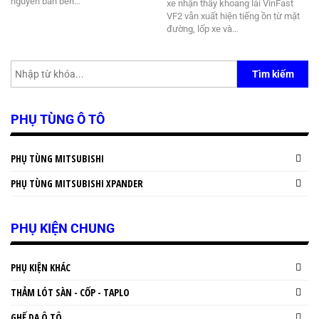
nguyên bản bên…
xe nhận thấy khoang lái VinFast
VF2 vẫn xuất hiện tiếng ồn từ mặt
đường, lốp xe và…
Tìm kiếm
PHỤ TÙNG Ô TÔ
PHỤ TÙNG MITSUBISHI
PHỤ TÙNG MITSUBISHI XPANDER
PHỤ KIỆN CHUNG
PHỤ KIỆN KHÁC
THẢM LÓT SÀN - CỐP - TAPLO
GHẾ DA Ô TÔ