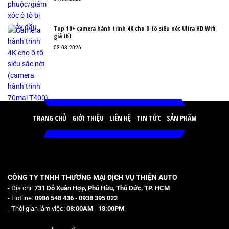
Top 10+ camera hành trình 4K cho ô tô siêu nét Ultra HD Wifi
giá tốt
03.08.2026
TRANG CHỦ
GIỚI THIỆU
LIÊN HỆ
TIN TỨC
SẢN PHẨM
CÔNG TY TNHH THƯƠNG MẠI DỊCH VỤ THIỆN AUTO
- Địa chỉ:
731 Đỗ Xuân Hợp, Phú Hữu, Thủ Đức, TP. HCM
- Hotline:
0986 548 436
-
0938 395 022
- Thời gian làm việc:
08:00AM
-
18:00PM