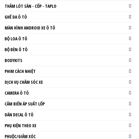
THẢM LÓT SÀN - CỐP - TAPLO
GHẾ DA Ô TÔ
MÀN HÌNH ANDROID XE Ô TÔ
ĐỘ LOA Ô TÔ
ĐỘ ĐÈN Ô TÔ
BODYKITS
PHIM CÁCH NHIỆT
DỊCH VỤ CHĂM SÓC XE
CAMERA Ô TÔ
CẢM BIẾN ÁP SUẤT LỐP
DÁN DECAL Ô TÔ
PHỤ KIỆN THEO XE
PHUỘC/GIẢM XÓC