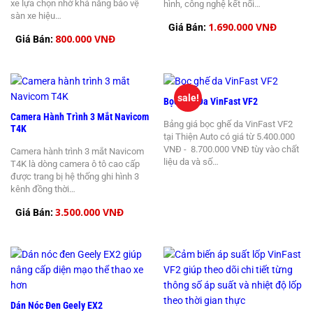
xe lựa chọn nhờ khả năng bảo vệ
hình, công nghệ kết nối…
sàn xe hiệu…
1.690.000 VNĐ
Giá Bán:
800.000 VNĐ
Giá Bán:
sale!
Bọc Ghế Da VinFast VF2
Camera Hành Trình 3 Mắt Navicom
Bảng giá bọc ghế da VinFast VF2
T4K
tại Thiện Auto có giá từ 5.400.000
VNĐ - 8.700.000 VNĐ tùy vào chất
Camera hành trình 3 mắt Navicom
liệu da và số…
T4K là dòng camera ô tô cao cấp
được trang bị hệ thống ghi hình 3
kênh đồng thời…
3.500.000 VNĐ
Giá Bán:
Dán Nóc Đen Geely EX2