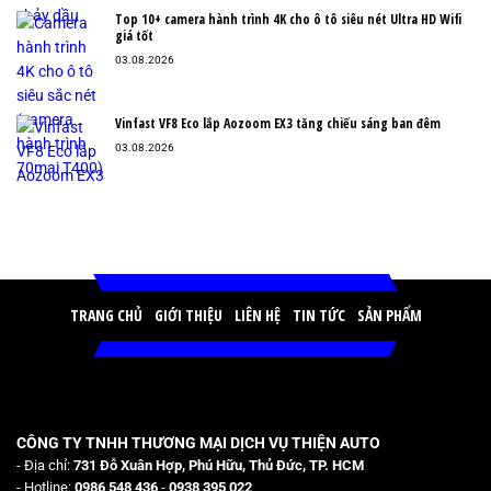
Top 10+ camera hành trình 4K cho ô tô siêu nét Ultra HD Wifi
giá tốt
03.08.2026
Vinfast VF8 Eco lắp Aozoom EX3 tăng chiếu sáng ban đêm
03.08.2026
TRANG CHỦ
GIỚI THIỆU
LIÊN HỆ
TIN TỨC
SẢN PHẨM
CÔNG TY TNHH THƯƠNG MẠI DỊCH VỤ THIỆN AUTO
- Địa chỉ:
731 Đỗ Xuân Hợp, Phú Hữu, Thủ Đức, TP. HCM
- Hotline:
0986 548 436
-
0938 395 022