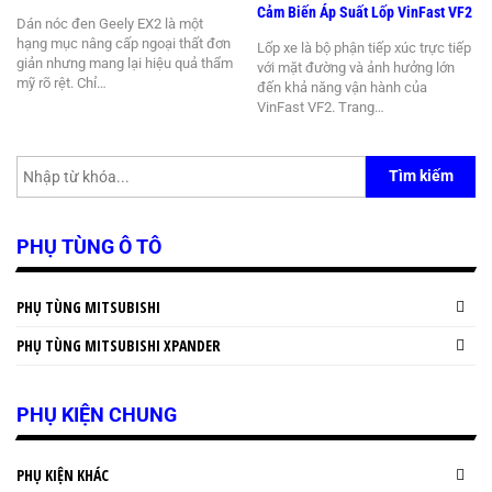
Cảm Biến Áp Suất Lốp VinFast VF2
Dán nóc đen Geely EX2 là một
hạng mục nâng cấp ngoại thất đơn
Lốp xe là bộ phận tiếp xúc trực tiếp
giản nhưng mang lại hiệu quả thẩm
với mặt đường và ảnh hưởng lớn
mỹ rõ rệt. Chỉ…
đến khả năng vận hành của
VinFast VF2. Trang…
Tìm kiếm
PHỤ TÙNG Ô TÔ
PHỤ TÙNG MITSUBISHI
PHỤ TÙNG MITSUBISHI XPANDER
PHỤ KIỆN CHUNG
PHỤ KIỆN KHÁC