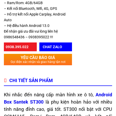
– Ram/Rom: 4GB/64GB
– Kết nối Bluetooth, Wifi, 4G, GPS
– Hỗ trợ kết nối Apple Carplay, Android
Auto
– Hệ điều hành Android 13.0
Để nhận giá ưu đãi vui lòng liên hệ
0986548436 – 0938395022 !!!
0938.395.022
CHAT ZALO
YÊU CẦU BÁO GIÁ
Gọi điện xác nhận và giao hàng tận nơi
CHI TIẾT SẢN PHẨM
Khi nhắc đến nâng cấp màn hình xe ô tô,
Android
Box Santek ST300
là phụ kiện hoàn hảo với nhiều
tính năng đỉnh cao, giá tốt. ST300 nổi bật với CPU