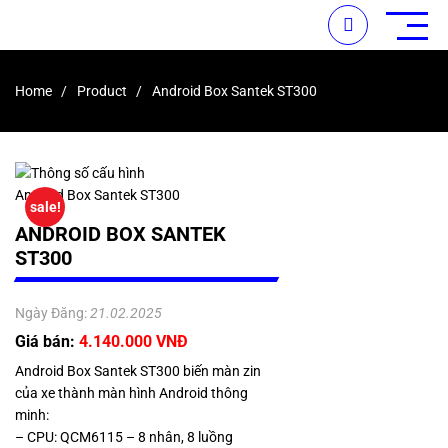
Home
Product
Android Box Santek ST300
sale!
ANDROID BOX SANTEK
ST300
Ngày Đăng:
21.02.2025
Giá bán:
4.140.000 VNĐ
Android Box Santek ST300 biến màn zin
của xe thành màn hình Android thông
minh:
– CPU: QCM6115 – 8 nhân, 8 luồng