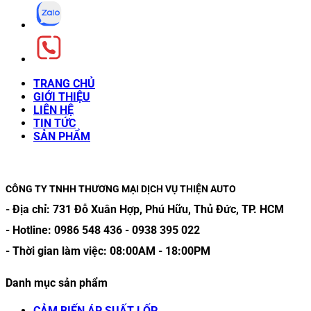
TRANG CHỦ
GIỚI THIỆU
LIÊN HỆ
TIN TỨC
SẢN PHẨM
CÔNG TY TNHH THƯƠNG MẠI DỊCH VỤ THIỆN AUTO
- Địa chỉ:
731 Đỗ Xuân Hợp, Phú Hữu, Thủ Đức, TP. HCM
- Hotline:
0986 548 436
-
0938 395 022
- Thời gian làm việc:
08:00AM
-
18:00PM
Danh mục sản phẩm
CẢM BIẾN ÁP SUẤT LỐP