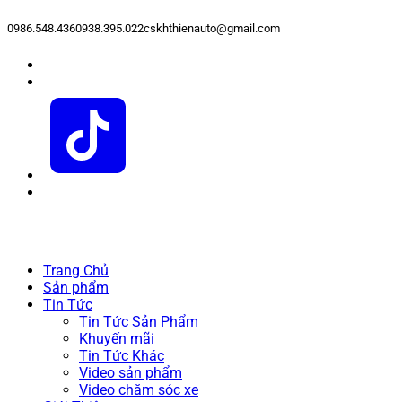
0986.548.436
0938.395.022
cskhthienauto@gmail.com
Trang Chủ
Sản phẩm
Tin Tức
Tin Tức Sản Phẩm
Khuyến mãi
Tin Tức Khác
Video sản phẩm
Video chăm sóc xe