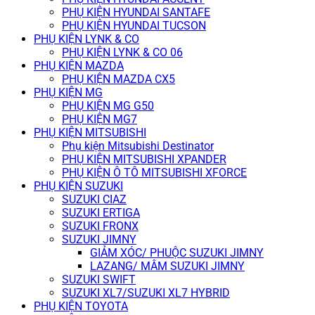
PHỤ KIỆN HYUNDAI SANTAFE
PHỤ KIỆN HYUNDAI TUCSON
PHỤ KIỆN LYNK & CO
PHỤ KIỆN LYNK & CO 06
PHỤ KIỆN MAZDA
PHỤ KIỆN MAZDA CX5
PHỤ KIỆN MG
PHỤ KIỆN MG G50
PHỤ KIỆN MG7
PHỤ KIỆN MITSUBISHI
Phụ kiện Mitsubishi Destinator
PHỤ KIỆN MITSUBISHI XPANDER
PHỤ KIỆN Ô TÔ MITSUBISHI XFORCE
PHỤ KIỆN SUZUKI
SUZUKI CIAZ
SUZUKI ERTIGA
SUZUKI FRONX
SUZUKI JIMNY
GIẢM XÓC/ PHUỘC SUZUKI JIMNY
LAZANG/ MÂM SUZUKI JIMNY
SUZUKI SWIFT
SUZUKI XL7/SUZUKI XL7 HYBRID
PHỤ KIỆN TOYOTA