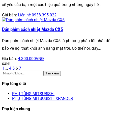
xế yêu của bạn một các hiệu quả trong những ngày hè…
Giá bán:
Liên hệ 0938.395.022
Dán phim cách nhiệt Mazda CX5
Dán phim cách nhiệt Mazda CX5 là phương pháp tốt nhất để
bảo vệ nội thất khỏi ánh năng mặt trời. Có thể nói, đây…
Giá bán:
4.300.000VNĐ
sale!
1
…
4
5
6
7
Tìm kiếm
Phụ tùng ô tô
PHỤ TÙNG MITSUBISHI
PHỤ TÙNG MITSUBISHI XPANDER
Phụ kiện chung