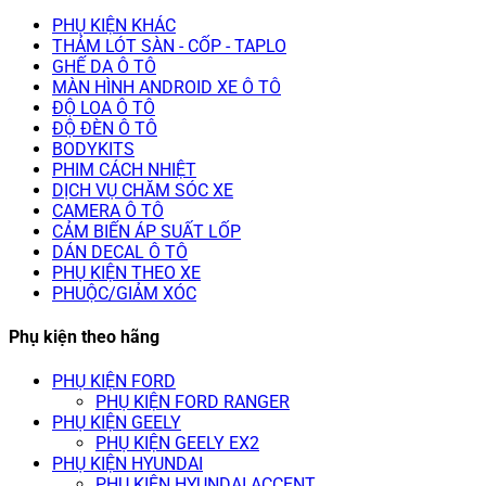
PHỤ KIỆN KHÁC
THẢM LÓT SÀN - CỐP - TAPLO
GHẾ DA Ô TÔ
MÀN HÌNH ANDROID XE Ô TÔ
ĐỘ LOA Ô TÔ
ĐỘ ĐÈN Ô TÔ
BODYKITS
PHIM CÁCH NHIỆT
DỊCH VỤ CHĂM SÓC XE
CAMERA Ô TÔ
CẢM BIẾN ÁP SUẤT LỐP
DÁN DECAL Ô TÔ
PHỤ KIỆN THEO XE
PHUỘC/GIẢM XÓC
Phụ kiện theo hãng
PHỤ KIỆN FORD
PHỤ KIỆN FORD RANGER
PHỤ KIỆN GEELY
PHỤ KIỆN GEELY EX2
PHỤ KIỆN HYUNDAI
PHỤ KIỆN HYUNDAI ACCENT