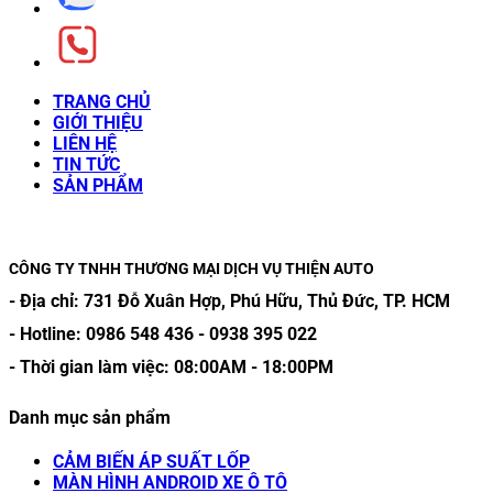
TRANG CHỦ
GIỚI THIỆU
LIÊN HỆ
TIN TỨC
SẢN PHẨM
CÔNG TY TNHH THƯƠNG MẠI DỊCH VỤ THIỆN AUTO
- Địa chỉ:
731 Đỗ Xuân Hợp, Phú Hữu, Thủ Đức, TP. HCM
- Hotline:
0986 548 436
-
0938 395 022
- Thời gian làm việc:
08:00AM
-
18:00PM
Danh mục sản phẩm
CẢM BIẾN ÁP SUẤT LỐP
MÀN HÌNH ANDROID XE Ô TÔ