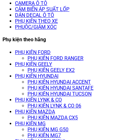
CAMERA Ô TÔ
CẢM BIẾN ÁP SUẤT LỐP
DÁN DECAL Ô TÔ
PHỤ KIỆN THEO XE
PHUỘC/GIẢM XÓC
Phụ kiện theo hãng
PHỤ KIỆN FORD
PHỤ KIỆN FORD RANGER
PHỤ KIỆN GEELY
PHỤ KIỆN GEELY EX2
PHỤ KIỆN HYUNDAI
PHỤ KIỆN HYUNDAI ACCENT
PHỤ KIỆN HYUNDAI SANTAFE
PHỤ KIỆN HYUNDAI TUCSON
PHỤ KIỆN LYNK & CO
PHỤ KIỆN LYNK & CO 06
PHỤ KIỆN MAZDA
PHỤ KIỆN MAZDA CX5
PHỤ KIỆN MG
PHỤ KIỆN MG G50
PHỤ KIỆN MG7