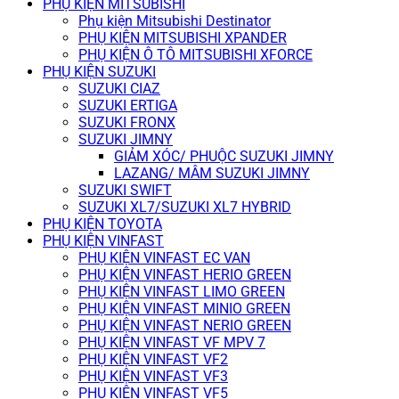
PHỤ KIỆN MITSUBISHI
Phụ kiện Mitsubishi Destinator
PHỤ KIỆN MITSUBISHI XPANDER
PHỤ KIỆN Ô TÔ MITSUBISHI XFORCE
PHỤ KIỆN SUZUKI
SUZUKI CIAZ
SUZUKI ERTIGA
SUZUKI FRONX
SUZUKI JIMNY
GIẢM XÓC/ PHUỘC SUZUKI JIMNY
LAZANG/ MÂM SUZUKI JIMNY
SUZUKI SWIFT
SUZUKI XL7/SUZUKI XL7 HYBRID
PHỤ KIỆN TOYOTA
PHỤ KIỆN VINFAST
PHỤ KIỆN VINFAST EC VAN
PHỤ KIỆN VINFAST HERIO GREEN
PHỤ KIỆN VINFAST LIMO GREEN
PHỤ KIỆN VINFAST MINIO GREEN
PHỤ KIỆN VINFAST NERIO GREEN
PHỤ KIỆN VINFAST VF MPV 7
PHỤ KIỆN VINFAST VF2
PHỤ KIỆN VINFAST VF3
PHỤ KIỆN VINFAST VF5