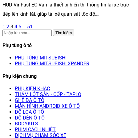
HUD VinFast EC Van là thiết bị hiển thị thông tin lái xe trực
tiếp lên kính lái, giúp tài xế quan sát tốc độ,…
1
2
3
4
5
…
51
Tìm kiếm
Phụ tùng ô tô
PHỤ TÙNG MITSUBISHI
PHỤ TÙNG MITSUBISHI XPANDER
Phụ kiện chung
PHỤ KIỆN KHÁC
THẢM LÓT SÀN - CỐP - TAPLO
GHẾ DA Ô TÔ
MÀN HÌNH ANDROID XE Ô TÔ
ĐỘ LOA Ô TÔ
ĐỘ ĐÈN Ô TÔ
BODYKITS
PHIM CÁCH NHIỆT
DỊCH VỤ CHĂM SÓC XE