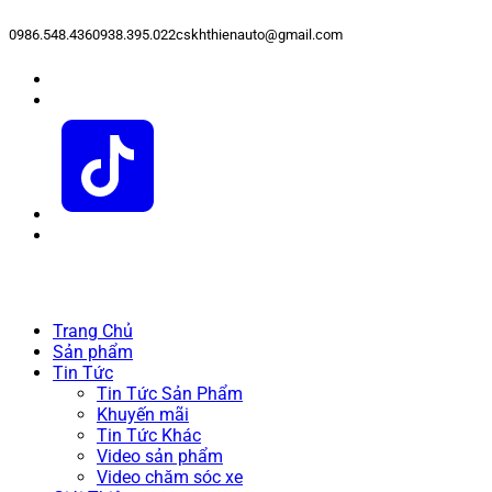
0986.548.436
0938.395.022
cskhthienauto@gmail.com
Trang Chủ
Sản phẩm
Tin Tức
Tin Tức Sản Phẩm
Khuyến mãi
Tin Tức Khác
Video sản phẩm
Video chăm sóc xe