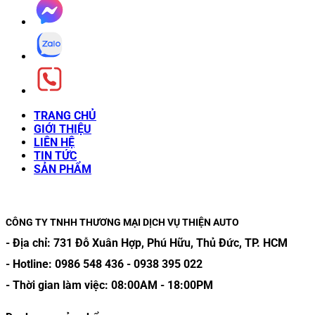
TRANG CHỦ
GIỚI THIỆU
LIÊN HỆ
TIN TỨC
SẢN PHẨM
CÔNG TY TNHH THƯƠNG MẠI DỊCH VỤ THIỆN AUTO
- Địa chỉ:
731 Đỗ Xuân Hợp, Phú Hữu, Thủ Đức, TP. HCM
- Hotline:
0986 548 436
-
0938 395 022
- Thời gian làm việc:
08:00AM
-
18:00PM