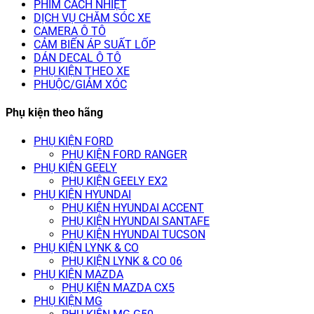
PHIM CÁCH NHIỆT
DỊCH VỤ CHĂM SÓC XE
CAMERA Ô TÔ
CẢM BIẾN ÁP SUẤT LỐP
DÁN DECAL Ô TÔ
PHỤ KIỆN THEO XE
PHUỘC/GIẢM XÓC
Phụ kiện theo hãng
PHỤ KIỆN FORD
PHỤ KIỆN FORD RANGER
PHỤ KIỆN GEELY
PHỤ KIỆN GEELY EX2
PHỤ KIỆN HYUNDAI
PHỤ KIỆN HYUNDAI ACCENT
PHỤ KIỆN HYUNDAI SANTAFE
PHỤ KIỆN HYUNDAI TUCSON
PHỤ KIỆN LYNK & CO
PHỤ KIỆN LYNK & CO 06
PHỤ KIỆN MAZDA
PHỤ KIỆN MAZDA CX5
PHỤ KIỆN MG