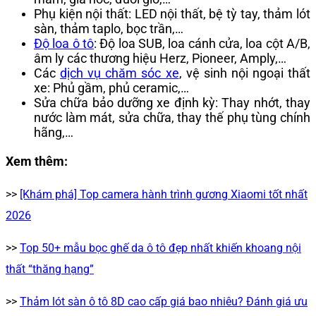
Phụ kiện nội thất: LED nội thất, bệ tỳ tay, thảm lót
sàn, thảm taplo, bọc trần,…
Độ loa ô tô
: Độ loa SUB, loa cánh cửa, loa cột A/B,
âm ly các thương hiệu Herz, Pioneer, Amply,…
Các
dịch vụ chăm sóc xe
, vệ sinh nội ngoại thất
xe: Phủ gầm, phủ ceramic,…
Sửa chữa bảo dưỡng xe định kỳ: Thay nhớt, thay
nước làm mát, sửa chữa, thay thế phụ tùng chính
hãng,…
Xem thêm:
>>
[Khám phá] Top camera hành trình gương Xiaomi tốt nhất
2026
>>
Top 50+ mẫu bọc ghế da ô tô đẹp nhất khiến khoang nội
thất “thăng hạng”
>>
Thảm lót sàn ô tô 8D cao cấp giá bao nhiêu? Đánh giá ưu