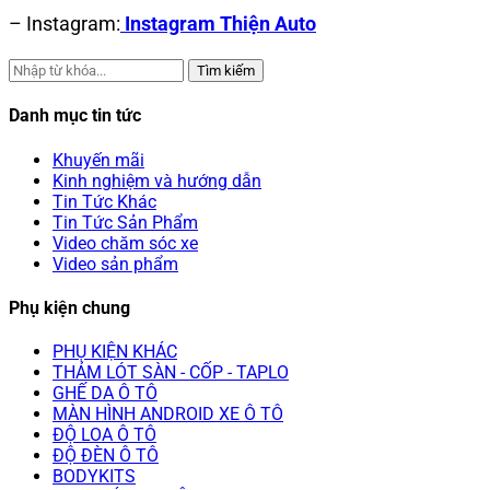
– Instagram:
Instagram Thiện Auto
Tìm kiếm
Danh mục tin tức
Khuyến mãi
Kinh nghiệm và hướng dẫn
Tin Tức Khác
Tin Tức Sản Phẩm
Video chăm sóc xe
Video sản phẩm
Phụ kiện chung
PHỤ KIỆN KHÁC
THẢM LÓT SÀN - CỐP - TAPLO
GHẾ DA Ô TÔ
MÀN HÌNH ANDROID XE Ô TÔ
ĐỘ LOA Ô TÔ
ĐỘ ĐÈN Ô TÔ
BODYKITS