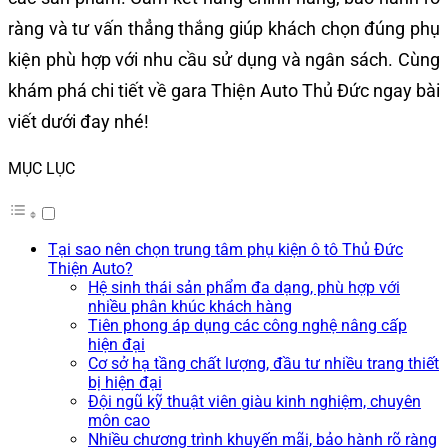
ràng và tư vấn thẳng thắng giúp khách chọn đúng phụ
kiện phù hợp với nhu cầu sử dụng và ngân sách. Cùng
khám phá chi tiết về gara Thiện Auto Thủ Đức ngay bài
viết dưới đay nhé!
MỤC LỤC
Tại sao nên chọn trung tâm phụ kiện ô tô Thủ Đức
Thiện Auto?
Hệ sinh thái sản phẩm đa dạng, phù hợp với
nhiều phân khúc khách hàng
Tiên phong áp dụng các công nghệ nâng cấp
hiện đại
Cơ sở hạ tầng chất lượng, đầu tư nhiều trang thiết
bị hiện đại
Đội ngũ kỹ thuật viên giàu kinh nghiệm, chuyên
môn cao
Nhiều chương trình khuyến mãi, bảo hành rõ ràng