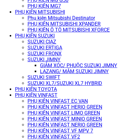
PHỤ KIỆN MG G50
PHỤ KIỆN MG7
PHỤ KIỆN MITSUBISHI
Phụ kiện Mitsubishi Destinator
PHỤ KIỆN MITSUBISHI XPANDER
PHỤ KIỆN Ô TÔ MITSUBISHI XFORCE
PHỤ KIỆN SUZUKI
SUZUKI CIAZ
SUZUKI ERTIGA
SUZUKI FRONX
SUZUKI JIMNY
GIẢM XÓC/ PHUỘC SUZUKI JIMNY
LAZANG/ MÂM SUZUKI JIMNY
SUZUKI SWIFT
SUZUKI XL7/SUZUKI XL7 HYBRID
PHỤ KIỆN TOYOTA
PHỤ KIỆN VINFAST
PHỤ KIỆN VINFAST EC VAN
PHỤ KIỆN VINFAST HERIO GREEN
PHỤ KIỆN VINFAST LIMO GREEN
PHỤ KIỆN VINFAST MINIO GREEN
PHỤ KIỆN VINFAST NERIO GREEN
PHỤ KIỆN VINFAST VF MPV 7
PHỤ KIỆN VINFAST VF2