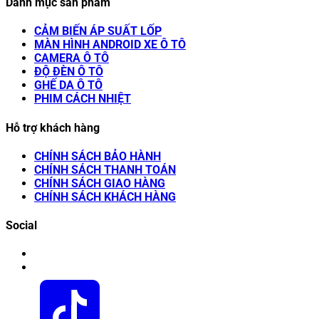
Danh mục sản phẩm
CẢM BIẾN ÁP SUẤT LỐP
MÀN HÌNH ANDROID XE Ô TÔ
CAMERA Ô TÔ
ĐỘ ĐÈN Ô TÔ
GHẾ DA Ô TÔ
PHIM CÁCH NHIỆT
Hỗ trợ khách hàng
CHÍNH SÁCH BẢO HÀNH
CHÍNH SÁCH THANH TOÁN
CHÍNH SÁCH GIAO HÀNG
CHÍNH SÁCH KHÁCH HÀNG
Social