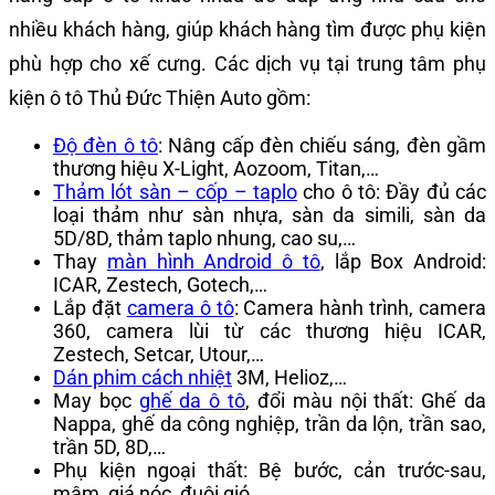
nhiều khách hàng, giúp khách hàng tìm được phụ kiện
phù hợp cho xế cưng. Các dịch vụ tại trung tâm phụ
kiện ô tô Thủ Đức Thiện Auto gồm:
Độ đèn ô tô
: Nâng cấp đèn chiếu sáng, đèn gầm
thương hiệu X-Light, Aozoom, Titan,…
Thảm lót sàn – cốp – taplo
cho ô tô: Đầy đủ các
loại thảm như sàn nhựa, sàn da simili, sàn da
5D/8D, thảm taplo nhung, cao su,…
Thay
màn hình Android ô tô
, lắp Box Android:
ICAR, Zestech, Gotech,…
Lắp đặt
camera ô tô
: Camera hành trình, camera
360, camera lùi từ các thương hiệu ICAR,
Zestech, Setcar, Utour,…
Dán phim cách nhiệt
3M, Helioz,…
May bọc
ghế da ô tô
, đổi màu nội thất: Ghế da
Nappa, ghế da công nghiệp, trần da lộn, trần sao,
trần 5D, 8D,…
Phụ kiện ngoại thất: Bệ bước, cản trước-sau,
mâm, giá nóc, đuôi gió,…