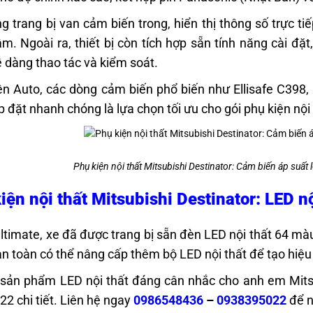
g trang bị van cảm biến trong, hiển thị thông số trực ti
âm. Ngoài ra, thiết bị còn tích hợp sẵn tính năng cài đặt
 dàng thao tác và kiểm soát.
ện Auto, các dòng cảm biến phổ biến như Ellisafe C398
p đặt nhanh chóng là lựa chọn tối ưu cho gói phụ kiện nội 
Phụ kiện nội thất Mitsubishi Destinator: Cảm biến áp suất 
iện nội thất Mitsubishi Destinator: LED n
ltimate, xe đã được trang bị sẵn đèn LED nội thất 64 màu
n toàn có thể nâng cấp thêm bộ LED nội thất để tạo hiệu
sản phẩm LED nội thất đáng cân nhắc cho anh em Mitsub
, 22 chi tiết. Liên hệ ngay
0986548436
–
0938395022
để n