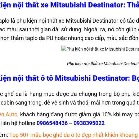
iện nội thất xe Mitsubishi Destinator: T
plo là phụ kiện nội thất xe Mitsubishi Destinator có tác 
ạc màu sau thời gian dài sử dụng. Ngoài ra, nó còn giúp 
chọn thảm taplo da PU hoặc nhung cao cấp, màu sắc đồng
Phụ kiện nội thất xe Mitsubishi Destina
iện nội thất ô tô Mitsubishi Destinator: 
 ghế da là hạng mục được ưa chuộng trong bộ phụ kiện 
cabin sang trọng, dễ vệ sinh và thoải mái hơn trong quá t
ện Auto
, khách hàng đang được giảm giá 10% khi may bọc
 liên hệ hotline
0986548436
–
0938395022
êm:
Top 50+ mẫu bọc ghế da ô tô đẹp nhất khiến khoang 