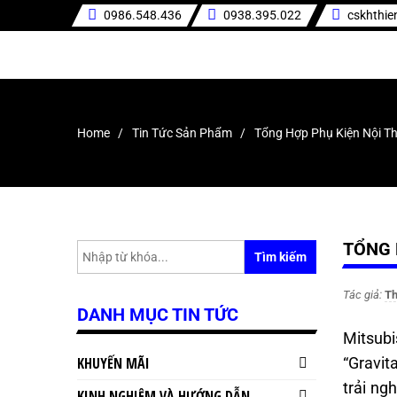
0986.548.436
0938.395.022
cskhthi
Home
Tin Tức Sản Phẩm
Tổng Hợp Phụ Kiện Nội Th
TỔNG 
Tìm kiếm
Tác giả:
Th
DANH MỤC TIN TỨC
Mitsubi
KHUYẾN MÃI
“Gravit
trải ng
KINH NGHIỆM VÀ HƯỚNG DẪN