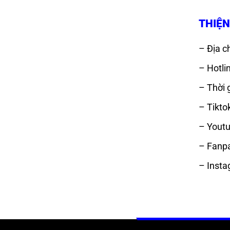
THIỆN
– Địa ch
– Hotli
– Thời 
– Tikto
– Youtu
– Fanp
– Insta