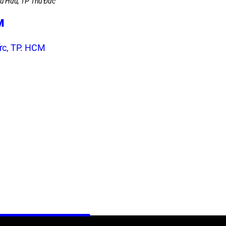
ú Hữu, TP Thủ Đức
M
ức, TP. HCM