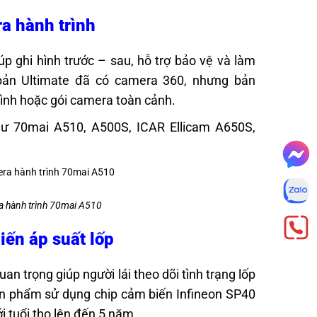
ra hành trình
úp ghi hình trước – sau, hỗ trợ bảo vệ và làm
bản Ultimate đã có camera 360, nhưng bản
ình hoặc gói camera toàn cảnh.
hư 70mai A510, A500S, ICAR Ellicam A650S,
ra hành trình 70mai A510
iến áp suất lốp
an trọng giúp người lái theo dõi tình trạng lốp
Sản phẩm sử dụng chip cảm biến Infineon SP40
i tuổi thọ lên đến 5 năm.