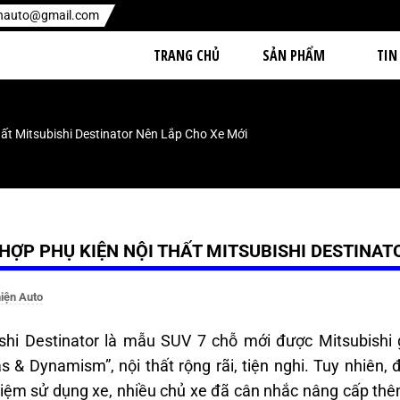
enauto@gmail.com
TRANG CHỦ
SẢN PHẨM
TIN
ất Mitsubishi Destinator Nên Lắp Cho Xe Mới
HỢP PHỤ KIỆN NỘI THẤT MITSUBISHI DESTINAT
iện Auto
shi Destinator là mẫu SUV 7 chỗ mới được Mitsubishi g
as & Dynamism”, nội thất rộng rãi, tiện nghi. Tuy nhiên, 
hiệm sử dụng xe, nhiều chủ xe đã cân nhắc nâng cấp thê