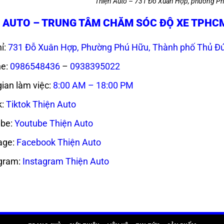
Thiện Auto – 731 Đỗ Xuân Hợp, phường Ph
 AUTO – TRUNG TÂM CHĂM SÓC ĐỘ XE TPHC
ỉ:
731 Đỗ Xuân Hợp, Phường Phú Hữu, Thành phố Thủ Đ
ne:
0986548436
–
0938395022
gian làm việc:
8:00 AM – 18:00 PM
k:
Tiktok Thiện Auto
be:
Youtube Thiện Auto
age:
Facebook Thiện Auto
gram:
Instagram Thiện Auto