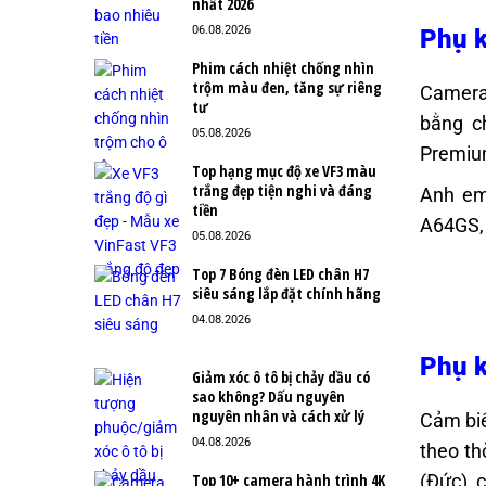
nhất 2026
06.08.2026
Phụ k
Phim cách nhiệt chống nhìn
trộm màu đen, tăng sự riêng
Camera 
tư
bằng c
05.08.2026
Premium
Top hạng mục độ xe VF3 màu
trắng đẹp tiện nghi và đáng
Anh em
tiền
A64GS,
05.08.2026
Top 7 Bóng đèn LED chân H7
siêu sáng lắp đặt chính hãng
04.08.2026
Phụ k
Giảm xóc ô tô bị chảy dầu có
sao không? Dấu nguyên
nguyên nhân và cách xử lý
Cảm biế
04.08.2026
theo th
Top 10+ camera hành trình 4K
(Đức), 