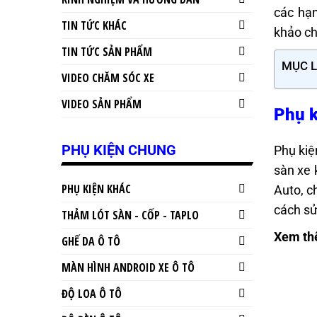
các hạ
TIN TỨC KHÁC
khảo ch
TIN TỨC SẢN PHẨM
MỤC 
VIDEO CHĂM SÓC XE
VIDEO SẢN PHẨM
Phụ k
PHỤ KIỆN CHUNG
Phụ kiệ
sàn xe 
PHỤ KIỆN KHÁC
Auto, c
cách sử
THẢM LÓT SÀN - CỐP - TAPLO
Xem th
GHẾ DA Ô TÔ
MÀN HÌNH ANDROID XE Ô TÔ
ĐỘ LOA Ô TÔ