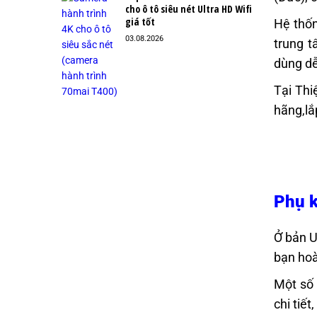
cho ô tô siêu nét Ultra HD Wifi
giá tốt
Hệ thốn
03.08.2026
trung t
dùng dễ
Tại Thi
hãng,lắ
Phụ k
Ở bản U
bạn hoà
Một số 
chi tiết