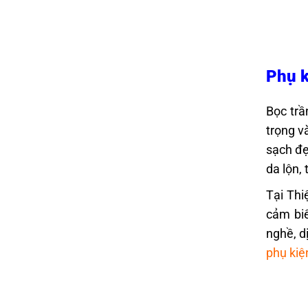
Phụ k
Bọc trầ
trọng v
sạch đẹ
da lộn, 
Tại Thi
cảm biế
nghề, d
phụ kiệ