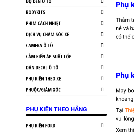
ĐỘ ĐÈN Ô TÔ
Phụ k
BODYKITS
Thảm ta
PHIM CÁCH NHIỆT
nẻ và b
DỊCH VỤ CHĂM SÓC XE
có thể 
CAMERA Ô TÔ
CẢM BIẾN ÁP SUẤT LỐP
DÁN DECAL Ô TÔ
Phụ k
PHỤ KIỆN THEO XE
PHUỘC/GIẢM XÓC
May bọc
khoang 
PHỤ KIỆN THEO HÃNG
Tại
Thi
vui lòng
PHỤ KIỆN FORD
Xem th