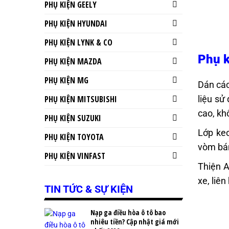
PHỤ KIỆN GEELY
PHỤ KIỆN HYUNDAI
PHỤ KIỆN LYNK & CO
Phụ k
PHỤ KIỆN MAZDA
PHỤ KIỆN MG
Dán các
PHỤ KIỆN MITSUBISHI
liệu sử
cao, kh
PHỤ KIỆN SUZUKI
Lớp keo
PHỤ KIỆN TOYOTA
vòm bá
PHỤ KIỆN VINFAST
Thiện A
xe, liên
TIN TỨC & SỰ KIỆN
Nạp ga điều hòa ô tô bao
nhiêu tiền? Cập nhật giá mới