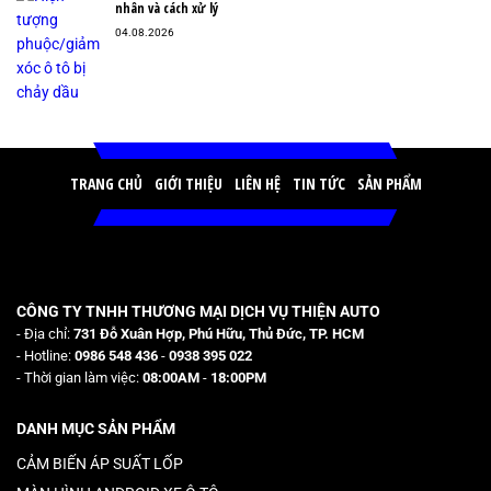
nhân và cách xử lý
04.08.2026
TRANG CHỦ
GIỚI THIỆU
LIÊN HỆ
TIN TỨC
SẢN PHẨM
CÔNG TY TNHH THƯƠNG MẠI DỊCH VỤ THIỆN AUTO
- Địa chỉ:
731 Đỗ Xuân Hợp, Phú Hữu, Thủ Đức, TP. HCM
- Hotline:
0986 548 436
-
0938 395 022
- Thời gian làm việc:
08:00AM
-
18:00PM
DANH MỤC SẢN PHẨM
CẢM BIẾN ÁP SUẤT LỐP