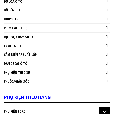
ĐỘ LOA Ô TÔ
ĐỘ ĐÈN Ô TÔ
BODYKITS
PHIM CÁCH NHIỆT
DỊCH VỤ CHĂM SÓC XE
CAMERA Ô TÔ
CẢM BIẾN ÁP SUẤT LỐP
DÁN DECAL Ô TÔ
PHỤ KIỆN THEO XE
PHUỘC/GIẢM XÓC
PHỤ KIỆN THEO HÃNG
PHỤ KIỆN FORD