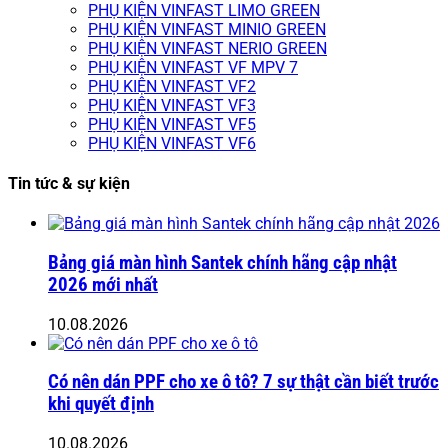
PHỤ KIỆN VINFAST LIMO GREEN
PHỤ KIỆN VINFAST MINIO GREEN
PHỤ KIỆN VINFAST NERIO GREEN
PHỤ KIỆN VINFAST VF MPV 7
PHỤ KIỆN VINFAST VF2
PHỤ KIỆN VINFAST VF3
PHỤ KIỆN VINFAST VF5
PHỤ KIỆN VINFAST VF6
Tin tức & sự kiện
Bảng giá màn hình Santek chính hãng cập nhật
2026 mới nhất
10.08.2026
Có nên dán PPF cho xe ô tô? 7 sự thật cần biết trước
khi quyết định
10.08.2026