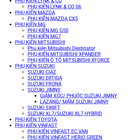
PHỤ KIỆN LYNK & CO
PHỤ KIỆN LYNK & CO 06
PHỤ KIỆN MAZDA
PHỤ KIỆN MAZDA CX5
PHỤ KIỆN MG
PHỤ KIỆN MG G50
PHỤ KIỆN MG7
PHỤ KIỆN MITSUBISHI
Phụ kiện Mitsubishi Destinator
PHỤ KIỆN MITSUBISHI XPANDER
PHỤ KIỆN Ô TÔ MITSUBISHI XFORCE
PHỤ KIỆN SUZUKI
SUZUKI CIAZ
SUZUKI ERTIGA
SUZUKI FRONX
SUZUKI JIMNY
GIẢM XÓC/ PHUỘC SUZUKI JIMNY
LAZANG/ MÂM SUZUKI JIMNY
SUZUKI SWIFT
SUZUKI XL7/SUZUKI XL7 HYBRID
PHỤ KIỆN TOYOTA
PHỤ KIỆN VINFAST
PHỤ KIỆN VINFAST EC VAN
PHỤ KIỆN VINFAST HERIO GREEN