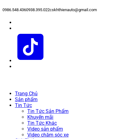
0986.548.436
0938.395.022
cskhthienauto@gmail.com
Trang Chủ
Sản phẩm
Tin Tức
Tin Tức Sản Phẩm
Khuyến mãi
Tin Tức Khác
Video sản phẩm
Video chăm sóc xe