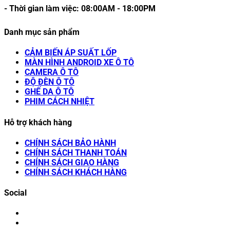
- Thời gian làm việc:
08:00AM
-
18:00PM
Danh mục sản phẩm
CẢM BIẾN ÁP SUẤT LỐP
MÀN HÌNH ANDROID XE Ô TÔ
CAMERA Ô TÔ
ĐỘ ĐÈN Ô TÔ
GHẾ DA Ô TÔ
PHIM CÁCH NHIỆT
Hỗ trợ khách hàng
CHÍNH SÁCH BẢO HÀNH
CHÍNH SÁCH THANH TOÁN
CHÍNH SÁCH GIAO HÀNG
CHÍNH SÁCH KHÁCH HÀNG
Social