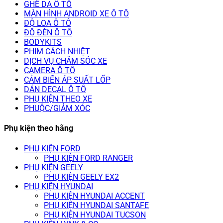
GHẾ DA Ô TÔ
MÀN HÌNH ANDROID XE Ô TÔ
ĐỘ LOA Ô TÔ
ĐỘ ĐÈN Ô TÔ
BODYKITS
PHIM CÁCH NHIỆT
DỊCH VỤ CHĂM SÓC XE
CAMERA Ô TÔ
CẢM BIẾN ÁP SUẤT LỐP
DÁN DECAL Ô TÔ
PHỤ KIỆN THEO XE
PHUỘC/GIẢM XÓC
Phụ kiện theo hãng
PHỤ KIỆN FORD
PHỤ KIỆN FORD RANGER
PHỤ KIỆN GEELY
PHỤ KIỆN GEELY EX2
PHỤ KIỆN HYUNDAI
PHỤ KIỆN HYUNDAI ACCENT
PHỤ KIỆN HYUNDAI SANTAFE
PHỤ KIỆN HYUNDAI TUCSON