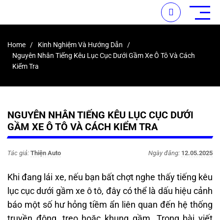
Home
Kinh Nghiệm Và Hướng Dẫn
Nguyên Nhân Tiếng Kêu Lục Cục Dưới Gầm Xe Ô Tô Và Cách
Kiểm Tra
NGUYÊN NHÂN TIẾNG KÊU LỤC CỤC DƯỚI
GẦM XE Ô TÔ VÀ CÁCH KIỂM TRA
Tác giả:
Thiện Auto
Ngày đăng:
12.05.2025
Khi đang lái xe, nếu bạn bất chợt nghe thấy tiếng kêu
lục cục dưới gầm xe ô tô, đây có thể là dấu hiệu cảnh
báo một số hư hỏng tiềm ẩn liên quan đến hệ thống
truyền động, treo hoặc khung gầm. Trong bài viết