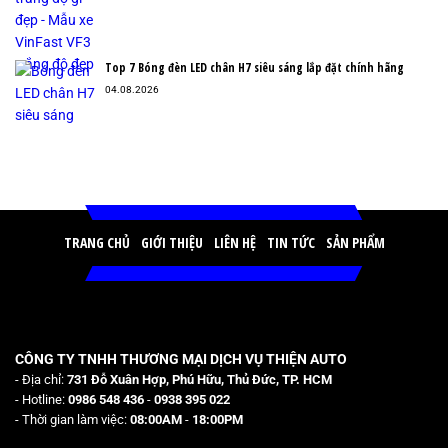
Top 7 Bóng đèn LED chân H7 siêu sáng lắp đặt chính hãng
04.08.2026
TRANG CHỦ
GIỚI THIỆU
LIÊN HỆ
TIN TỨC
SẢN PHẨM
CÔNG TY TNHH THƯƠNG MẠI DỊCH VỤ THIỆN AUTO
- Địa chỉ:
731 Đỗ Xuân Hợp, Phú Hữu, Thủ Đức, TP. HCM
- Hotline:
0986 548 436
-
0938 395 022
- Thời gian làm việc:
08:00AM
-
18:00PM