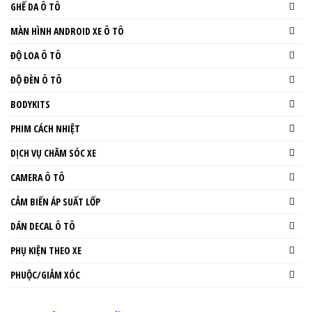
GHẾ DA Ô TÔ
MÀN HÌNH ANDROID XE Ô TÔ
ĐỘ LOA Ô TÔ
ĐỘ ĐÈN Ô TÔ
BODYKITS
PHIM CÁCH NHIỆT
DỊCH VỤ CHĂM SÓC XE
CAMERA Ô TÔ
CẢM BIẾN ÁP SUẤT LỐP
DÁN DECAL Ô TÔ
PHỤ KIỆN THEO XE
PHUỘC/GIẢM XÓC