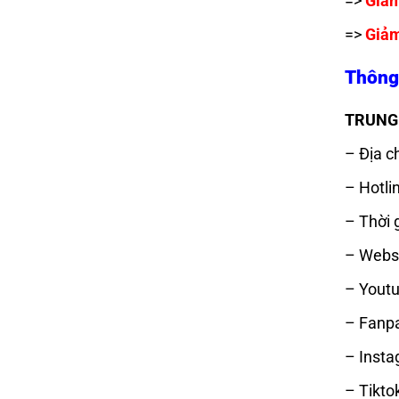
=>
Giả
=>
Giả
Thông 
TRUNG 
– Địa ch
– Hotli
– Thời 
– Websi
– Youtu
– Fanp
– Insta
– Tikto