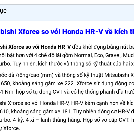
LỤC
bishi Xforce so với Honda HR-V về kích t
shi Xforce so với Honda HR-V
đều khởi động bằng nút bấm
nổi bật hơn với 4 chế độ lái gồm Normal, Eco, Gravel, Mu
rbo. Tuy nhiên, kích thước và thông số kỹ thuật của hai xe 
ước dài/rộng/cao (mm) và thông số kỹ thuật Mitsubishi Xf
.650, khoảng sáng gầm xe 222. Xforce sử dụng động c
1 Nm, hộp số tự động CVT và có hệ thống phanh đĩa trư
shi Xforce so với Honda HR-V, HR-V kém cạnh hơn về kích
,610, khoảng sáng gầm xe 181. Tuy nhiên động cơ HR-V 
rbo, 4 kỳ, 4 xi – lanh thẳng hàng. Hộp số vô cấp CVT,
ự Xforce.