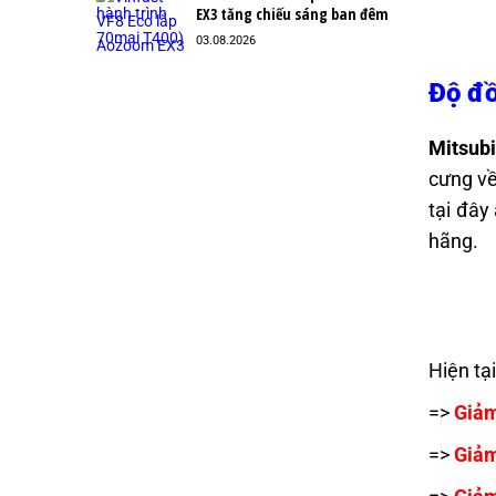
EX3 tăng chiếu sáng ban đêm
03.08.2026
Độ đồ
Mitsubi
cưng về
tại đây
hãng.
Hiện tạ
=>
Giả
=>
Giả