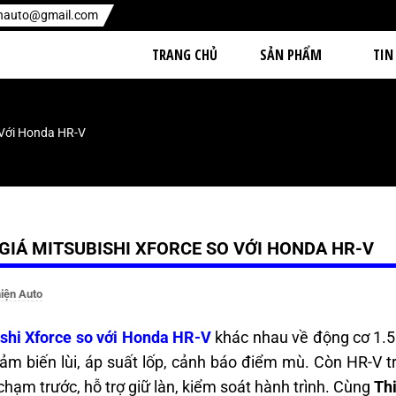
enauto@gmail.com
TRANG CHỦ
SẢN PHẨM
TIN
 Với Honda HR-V
GIÁ MITSUBISHI XFORCE SO VỚI HONDA HR-V
iện Auto
shi Xforce so với Honda HR-V
khác nhau về động cơ 1.5
ảm biến lùi, áp suất lốp, cảnh báo điểm mù. Còn HR-V 
chạm trước, hỗ trợ giữ làn, kiểm soát hành trình. Cùng
Th