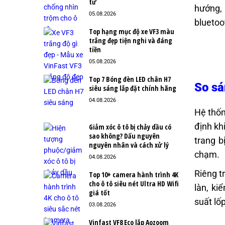
tư
hướng,
05.08.2026
bluetoo
Top hạng mục độ xe VF3 màu
trắng đẹp tiện nghi và đáng
tiền
05.08.2026
Top 7 Bóng đèn LED chân H7
So sá
siêu sáng lắp đặt chính hãng
04.08.2026
Hệ thốn
định kh
Giảm xóc ô tô bị chảy dầu có
sao không? Dấu nguyên
trang b
nguyên nhân và cách xử lý
chạm.
04.08.2026
Riêng t
Top 10+ camera hành trình 4K
cho ô tô siêu nét Ultra HD Wifi
làn, ki
giá tốt
suất lố
03.08.2026
Vinfast VF8 Eco lắp Aozoom