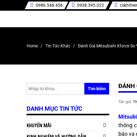
0986.548.436
0938.395.022
cskhthi
Home
Tin Tức Khác
Đánh Giá Mitsubishi Xforce So
ĐÁNH 
Tìm kiếm
Tác giả:
Th
DANH MỤC TIN TỨC
Mitsubi
KHUYẾN MÃI
thống c
báo va 
KINH NGHIỆM VÀ HƯỚNG DẪN