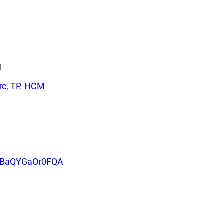
H
ức, TP. HCM
MkBaQYGaOr0FQA