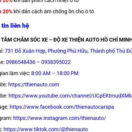
m 20%
khi dán phim cách nhiệt ô tô
m 20%
khi dán cách âm chống ồn cho ô tô
tin liên hệ
TÂM CHĂM SÓC XE – ĐỘ XE THIỆN AUTO HỒ CHÍ MIN
ỉ:
731 Đỗ Xuân Hợp, Phường Phú Hữu, Thành phố Thủ Đ
ne:
0986548436
–
0938395022
gian làm việc:
8:00 AM – 18:00 PM
te:
https://thienauto.com
be:
https://www.youtube.com/channel/UCpEKtmudX
age:
https://www.facebook.com/thienautocarspa
gram:
https://www.instagram.com/thienauto/
k:
https://www.tiktok.com/@thienauto