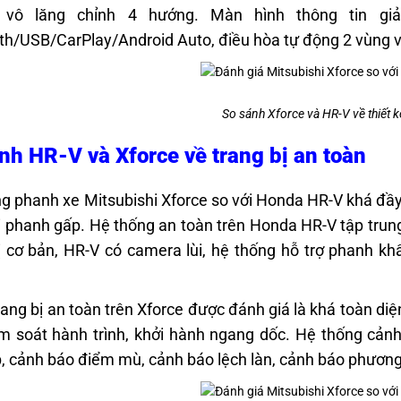
 vô lăng chỉnh 4 hướng. Màn hình thông tin giả
th/USB/CarPlay/Android Auto, điều hòa tự động 2 vùng v
So sánh Xforce và HR-V về thiết kế
nh HR-V và Xforce về trang bị an toàn
g phanh xe Mitsubishi Xforce so với Honda HR-V khá đầy 
i phanh gấp. Hệ thống an toàn trên Honda HR-V tập trung 
ị cơ bản, HR-V có camera lùi, hệ thống hỗ trợ phanh kh
rang bị an toàn trên Xforce được đánh giá là khá toàn diệ
ểm soát hành trình, khởi hành ngang dốc. Hệ thống cản
p, cảnh báo điểm mù, cảnh báo lệch làn, cảnh báo phương