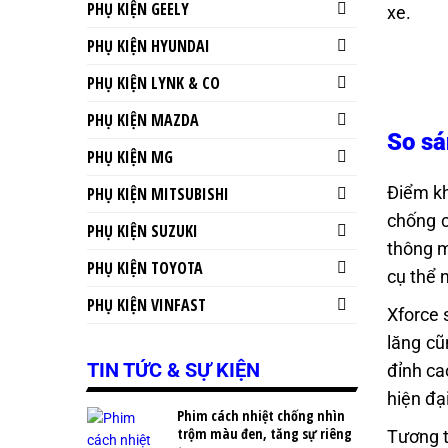
PHỤ KIỆN GEELY
xe.
PHỤ KIỆN HYUNDAI
PHỤ KIỆN LYNK & CO
PHỤ KIỆN MAZDA
So sá
PHỤ KIỆN MG
Điểm kh
PHỤ KIỆN MITSUBISHI
chống c
PHỤ KIỆN SUZUKI
thông m
PHỤ KIỆN TOYOTA
cụ thể 
PHỤ KIỆN VINFAST
Xforce 
lăng cũ
TIN TỨC & SỰ KIỆN
đỉnh ca
hiện đại
Phim cách nhiệt chống nhìn
trộm màu đen, tăng sự riêng
Tương t