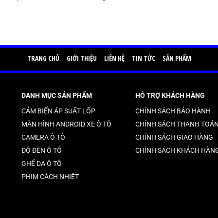
TRANG CHỦ
GIỚI THIỆU
LIÊN HỆ
TIN TỨC
SẢN PHẨM
DANH MỤC SẢN PHẨM
HỖ TRỢ KHÁCH HÀNG
CẢM BIẾN ÁP SUẤT LỐP
CHÍNH SÁCH BẢO HÀNH
MÀN HÌNH ANDROID XE Ô TÔ
CHÍNH SÁCH THANH TOÁ
CAMERA Ô TÔ
CHÍNH SÁCH GIAO HÀNG
ĐỘ ĐÈN Ô TÔ
CHÍNH SÁCH KHÁCH HÀN
GHẾ DA Ô TÔ
PHIM CÁCH NHIỆT