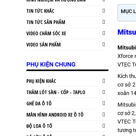
TIN TỨC KHÁC
MỤC 
TIN TỨC SẢN PHẨM
Mitsu
VIDEO CHĂM SÓC XE
VIDEO SẢN PHẨM
Mitsubi
Xforce 
PHỤ KIỆN CHUNG
VTEC Tu
Kích th
PHỤ KIỆN KHÁC
cơ sở 2
THẢM LÓT SÀN - CỐP - TAPLO
xoắn 14
GHẾ DA Ô TÔ
Mitsubi
cơ sở 2
MÀN HÌNH ANDROID XE Ô TÔ
VTEC Tu
ĐỘ LOA Ô TÔ
tương t