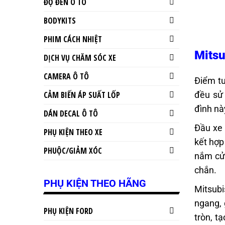
ĐỘ ĐÈN Ô TÔ
BODYKITS
PHIM CÁCH NHIỆT
Mitsu
DỊCH VỤ CHĂM SÓC XE
CAMERA Ô TÔ
Điểm tư
đều sử 
CẢM BIẾN ÁP SUẤT LỐP
đình nà
DÁN DECAL Ô TÔ
Đầu xe 
PHỤ KIỆN THEO XE
kết hợp
PHUỘC/GIẢM XÓC
nắm cửa
chắn.
PHỤ KIỆN THEO HÃNG
Mitsubi
ngang, 
PHỤ KIỆN FORD
tròn, t