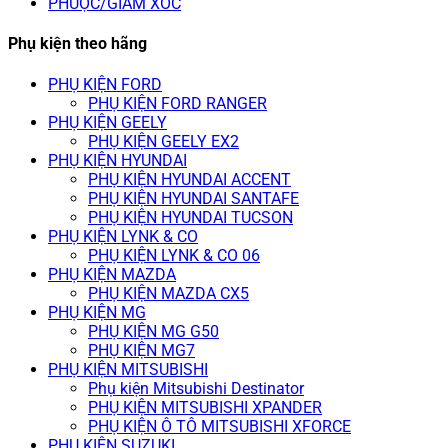
PHUỘC/GIẢM XÓC
Phụ kiện theo hãng
PHỤ KIỆN FORD
PHỤ KIỆN FORD RANGER
PHỤ KIỆN GEELY
PHỤ KIỆN GEELY EX2
PHỤ KIỆN HYUNDAI
PHỤ KIỆN HYUNDAI ACCENT
PHỤ KIỆN HYUNDAI SANTAFE
PHỤ KIỆN HYUNDAI TUCSON
PHỤ KIỆN LYNK & CO
PHỤ KIỆN LYNK & CO 06
PHỤ KIỆN MAZDA
PHỤ KIỆN MAZDA CX5
PHỤ KIỆN MG
PHỤ KIỆN MG G50
PHỤ KIỆN MG7
PHỤ KIỆN MITSUBISHI
Phụ kiện Mitsubishi Destinator
PHỤ KIỆN MITSUBISHI XPANDER
PHỤ KIỆN Ô TÔ MITSUBISHI XFORCE
PHỤ KIỆN SUZUKI