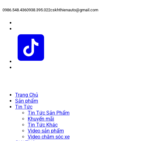
0986.548.436
0938.395.022
cskhthienauto@gmail.com
Trang Chủ
Sản phẩm
Tin Tức
Tin Tức Sản Phẩm
Khuyến mãi
Tin Tức Khác
Video sản phẩm
Video chăm sóc xe