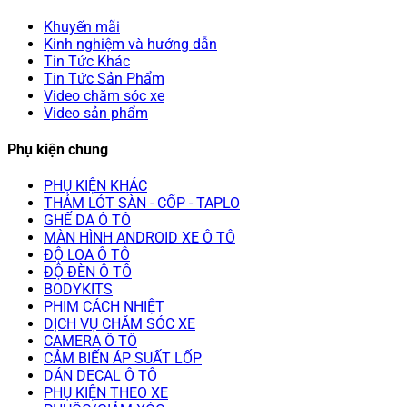
Khuyến mãi
Kinh nghiệm và hướng dẫn
Tin Tức Khác
Tin Tức Sản Phẩm
Video chăm sóc xe
Video sản phẩm
Phụ kiện chung
PHỤ KIỆN KHÁC
THẢM LÓT SÀN - CỐP - TAPLO
GHẾ DA Ô TÔ
MÀN HÌNH ANDROID XE Ô TÔ
ĐỘ LOA Ô TÔ
ĐỘ ĐÈN Ô TÔ
BODYKITS
PHIM CÁCH NHIỆT
DỊCH VỤ CHĂM SÓC XE
CAMERA Ô TÔ
CẢM BIẾN ÁP SUẤT LỐP
DÁN DECAL Ô TÔ
PHỤ KIỆN THEO XE