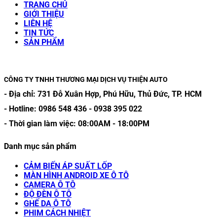
TRANG CHỦ
GIỚI THIỆU
LIÊN HỆ
TIN TỨC
SẢN PHẨM
CÔNG TY TNHH THƯƠNG MẠI DỊCH VỤ THIỆN AUTO
- Địa chỉ:
731 Đỗ Xuân Hợp, Phú Hữu, Thủ Đức, TP. HCM
- Hotline:
0986 548 436
-
0938 395 022
- Thời gian làm việc:
08:00AM
-
18:00PM
Danh mục sản phẩm
CẢM BIẾN ÁP SUẤT LỐP
MÀN HÌNH ANDROID XE Ô TÔ
CAMERA Ô TÔ
ĐỘ ĐÈN Ô TÔ
GHẾ DA Ô TÔ
PHIM CÁCH NHIỆT