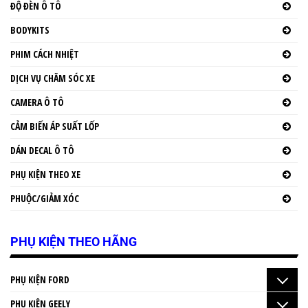
ĐỘ ĐÈN Ô TÔ
BODYKITS
PHIM CÁCH NHIỆT
DỊCH VỤ CHĂM SÓC XE
CAMERA Ô TÔ
CẢM BIẾN ÁP SUẤT LỐP
DÁN DECAL Ô TÔ
PHỤ KIỆN THEO XE
PHUỘC/GIẢM XÓC
PHỤ KIỆN THEO HÃNG
PHỤ KIỆN FORD
PHỤ KIỆN GEELY