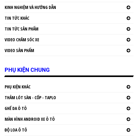
KINH NGHIỆM VÀ HƯỚNG DẪN
TIN TỨC KHÁC
TIN TỨC SẢN PHẨM
VIDEO CHĂM SÓC XE
VIDEO SẢN PHẨM
PHỤ KIỆN CHUNG
PHỤ KIỆN KHÁC
THẢM LÓT SÀN - CỐP - TAPLO
GHẾ DA Ô TÔ
MÀN HÌNH ANDROID XE Ô TÔ
ĐỘ LOA Ô TÔ