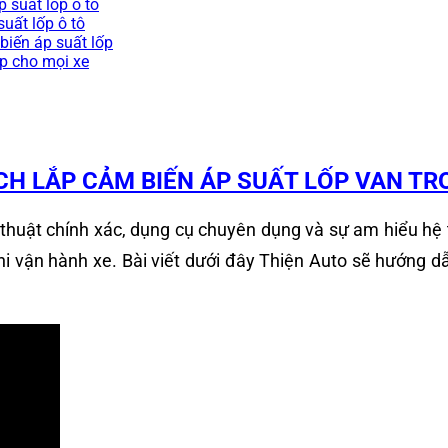
 suất lốp ô tô
uất lốp ô tô
biến áp suất lốp
ợp cho mọi xe
CH LẮP CẢM BIẾN ÁP SUẤT LỐP VAN TR
ỹ thuật chính xác, dụng cụ chuyên dụng và sự am hiểu h
hi vận hành xe. Bài viết dưới đây Thiện Auto sẽ hướng d