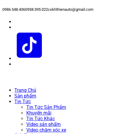
0986.548.436
0938.395.022
cskhthienauto@gmail.com
Trang Chủ
Sản phẩm
Tin Tức
Tin Tức Sản Phẩm
Khuyến mãi
Tin Tức Khác
Video sản phẩm
Video chăm sóc xe