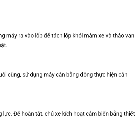
ng máy ra vào lốp để tách lốp khỏi mâm xe và t
háo van
ật.
Cuối cùng, sử dụng máy c
ân bằng động thực hiện cân
g lực. Để hoàn tất, chủ xe k
ích hoạt cảm biến bằng thiết