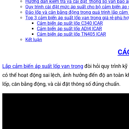
Hướng dẫn kiểm tra và cài đặt thông số van báo áp
Quy trình cài đặt mức áp suất cho bộ cảm biến áp s
Đảo lốp và cân bằng động trong quá trình lắp cảm 
Top 3 cảm biến áp suất lốp van trong giá rẻ phù h
Cảm biến áp suất lốp C340 ICAR
Cảm biến áp suất lốp ADI4 ICAR
Cảm biến áp suất lốp TN405 ICAR
Kết luận
CÁ
Lắp cảm biến áp suất lốp van trong
đòi hỏi quy trình k
có thể hoạt động sai lệch, ảnh hưởng đến độ an toàn k
lốp, cân bằng động, và cài đặt thông số đúng chuẩn.