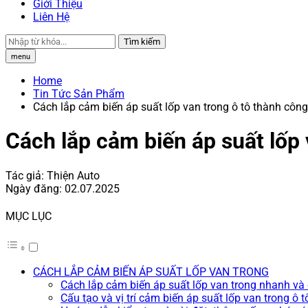
Giới Thiệu
Liên Hệ
Tìm kiếm
menu
Home
Tin Tức Sản Phẩm
Cách lắp cảm biến áp suất lốp van trong ô tô thành côn
Cách lắp cảm biến áp suất lốp 
Tác giả:
Thiện Auto
Ngày đăng:
02.07.2025
MỤC LỤC
CÁCH LẮP CẢM BIẾN ÁP SUẤT LỐP VAN TRONG
Cách lắp cảm biến áp suất lốp van trong nhanh và
Cấu tạo và vị trí cảm biến áp suất lốp van trong ô t