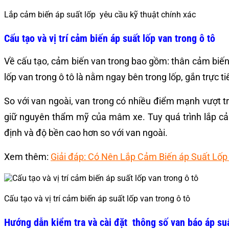
Lắp cảm biến áp suất lốp yêu cầu kỹ thuật chính xác
Cấu tạo và vị trí cảm biến áp suất lốp van trong ô tô
Về cấu tạo, cảm biến van trong bao gồm: thân cảm biến tí
lốp van trong ô tô là nằm ngay bên trong lốp, gắn trực ti
So với van ngoài, van trong có nhiều điểm mạnh vượt trộ
giữ nguyên thẩm mỹ của mâm xe. Tuy quá trình lắp cảm
định và độ bền cao hơn so với van ngoài.
Xem thêm:
Giải đáp: Có Nên Lắp Cảm Biến áp Suất Lố
Cấu tạo và vị trí cảm biến áp suất lốp van trong ô tô
Hướng dẫn kiểm tra và cài đặt thông số van báo áp suấ