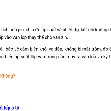
ch hợp pin, chip đo áp suất và nhiệt độ, kết nối không dâ
ếp vào van lốp thay thế cho van zin.
i: bảo vệ cảm biến khỏi va đập, không bị mất trộm, đo áp
 biến áp suất lốp van trong cần máy ra vào lốp và kỹ 
p Không?
t lốp ô tô