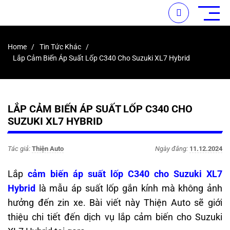
Home
Tin Tức Khác
Lắp Cảm Biến Áp Suất Lốp C340 Cho Suzuki XL7 Hybrid
LẮP CẢM BIẾN ÁP SUẤT LỐP C340 CHO
SUZUKI XL7 HYBRID
Tác giả:
Thiện Auto
Ngày đăng:
11.12.2024
Lắp
cảm biến áp suất lốp C340 cho Suzuki XL7
Hybrid
là mẫu áp suất lốp gắn kính mà không ảnh
hưởng đến zin xe. Bài viết này Thiện Auto sẽ giới
thiệu chi tiết đến dịch vụ lắp cảm biến cho Suzuki