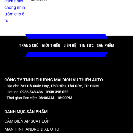
TRANG CHỦ
GIỚI THIỆU
LIÊN HỆ
TIN TỨC
SẢN PHẨM
CÔNG TY TNHH THƯƠNG MẠI DỊCH VỤ THIỆN AUTO
- Địa chỉ:
731 Đỗ Xuân Hợp, Phú Hữu, Thủ Đức, TP. HCM
- Hotline:
0986 548 436
-
0938 395 022
- Thời gian làm việc:
08:00AM
-
18:00PM
DANH MỤC SẢN PHẨM
CẢM BIẾN ÁP SUẤT LỐP
MÀN HÌNH ANDROID XE Ô TÔ