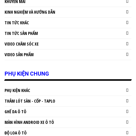
KHUYẾN MÃI
KINH NGHIỆM VÀ HƯỚNG DẪN
TIN TỨC KHÁC
TIN TỨC SẢN PHẨM
VIDEO CHĂM SÓC XE
VIDEO SẢN PHẨM
PHỤ KIỆN CHUNG
PHỤ KIỆN KHÁC
THẢM LÓT SÀN - CỐP - TAPLO
GHẾ DA Ô TÔ
MÀN HÌNH ANDROID XE Ô TÔ
ĐỘ LOA Ô TÔ