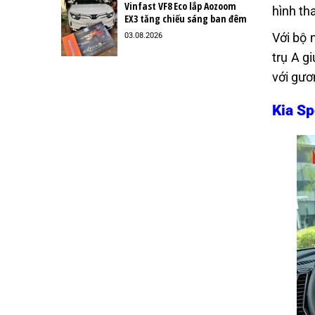
Vinfast VF8 Eco lắp Aozoom
hình th
EX3 tăng chiếu sáng ban đêm
Với bộ 
03.08.2026
trụ A g
với gươ
Kia Sp