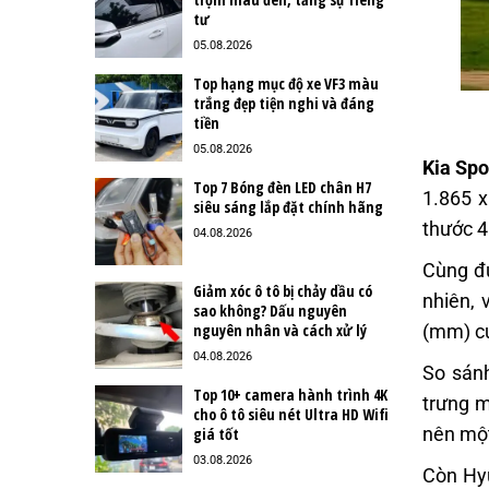
tư
05.08.2026
Top hạng mục độ xe VF3 màu
trắng đẹp tiện nghi và đáng
tiền
05.08.2026
Kia Spo
Top 7 Bóng đèn LED chân H7
1.865 x
siêu sáng lắp đặt chính hãng
thước 4
04.08.2026
Cùng đ
Giảm xóc ô tô bị chảy dầu có
nhiên, 
sao không? Dấu nguyên
(mm) c
nguyên nhân và cách xử lý
04.08.2026
So sán
Top 10+ camera hành trình 4K
trưng m
cho ô tô siêu nét Ultra HD Wifi
nên một
giá tốt
03.08.2026
Còn Hyu