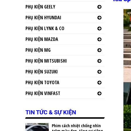
PHỤ KIỆN GEELY
PHỤ KIỆN HYUNDAI
PHỤ KIỆN LYNK & CO
PHỤ KIỆN MAZDA
PHỤ KIỆN MG
PHỤ KIỆN MITSUBISHI
PHỤ KIỆN SUZUKI
PHỤ KIỆN TOYOTA
PHỤ KIỆN VINFAST
TIN TỨC & SỰ KIỆN
Phim cách nhiệt chống nhìn
trộm màu đen, tăng sự riêng