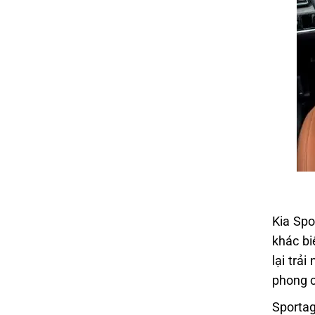
Kia Spo
khác bi
lại trả
phong c
Sportag