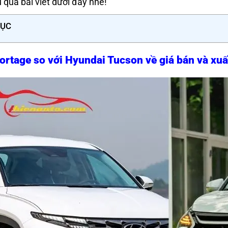
u qua bài viết dưới đây nhé!
LỤC
ortage so với Hyundai Tucson về giá bán và xuấ