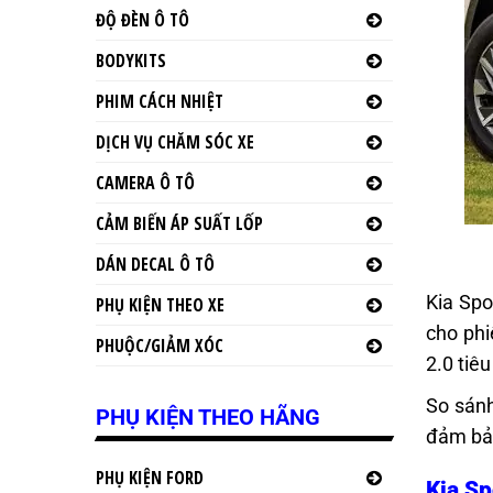
ĐỘ ĐÈN Ô TÔ
BODYKITS
PHIM CÁCH NHIỆT
DỊCH VỤ CHĂM SÓC XE
CAMERA Ô TÔ
CẢM BIẾN ÁP SUẤT LỐP
DÁN DECAL Ô TÔ
Kia Spo
PHỤ KIỆN THEO XE
cho phi
PHUỘC/GIẢM XÓC
2.0 tiê
So sánh
PHỤ KIỆN THEO HÃNG
đảm bảo
PHỤ KIỆN FORD
Kia Sp