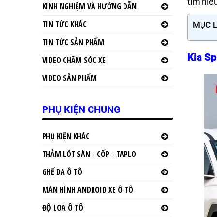
tìm hiể
KINH NGHIỆM VÀ HƯỚNG DẪN
TIN TỨC KHÁC
MỤC 
TIN TỨC SẢN PHẨM
Kia Sp
VIDEO CHĂM SÓC XE
VIDEO SẢN PHẨM
PHỤ KIỆN CHUNG
PHỤ KIỆN KHÁC
THẢM LÓT SÀN - CỐP - TAPLO
GHẾ DA Ô TÔ
MÀN HÌNH ANDROID XE Ô TÔ
ĐỘ LOA Ô TÔ