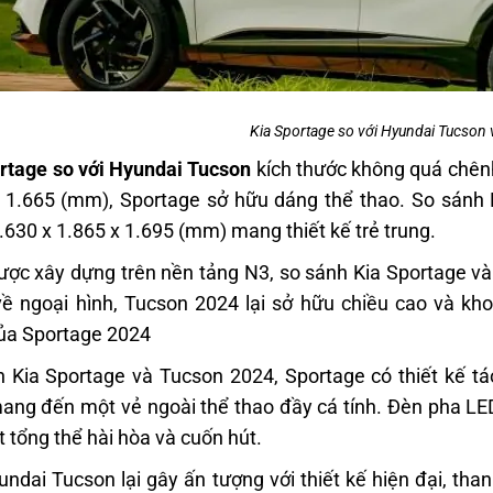
Kia Sportage so với Hyundai Tucson v
rtage so với Hyundai Tucson
kích thước không quá chênh 
 1.665 (mm), Sportage sở hữu dáng thể thao.
So sánh 
.630 x 1.865 x 1.695 (mm) mang thiết kế trẻ trung.
ược xây dựng trên nền tảng N3,
so sánh Kia Sportage v
về ngoại hình, Tucson 2024 lại sở hữu chiều cao và k
ủa Sportage 2024
h Kia Sportage và Tucson 2024,
Sportage có thiết kế tá
ang đến một vẻ ngoài thể thao đầy cá tính. Đèn pha L
 tổng thể hài hòa và cuốn hút.
ndai Tucson lại gây ấn tượng với thiết kế hiện đại, thanh