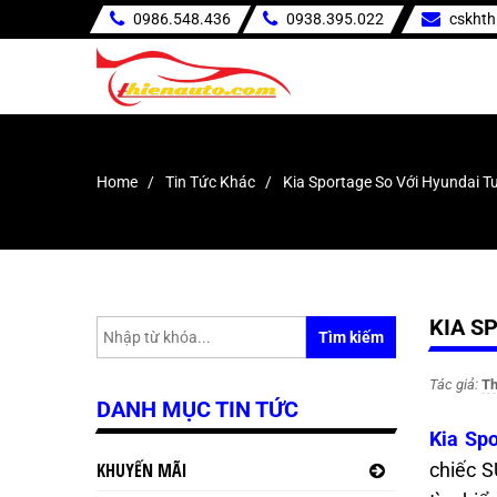
0986.548.436
0938.395.022
cskht
Home
Tin Tức Khác
Kia Sportage So Với Hyundai 
KIA S
Tìm kiếm
Tác giả:
Th
DANH MỤC TIN TỨC
Kia Sp
KHUYẾN MÃI
chiếc S