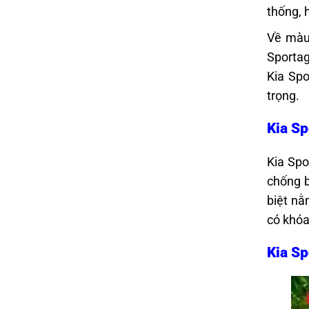
thống, 
Về màu 
Sportag
Kia Spo
trọng.
Kia Sp
Kia Spo
chống b
biệt nằ
có khóa
Kia Sp