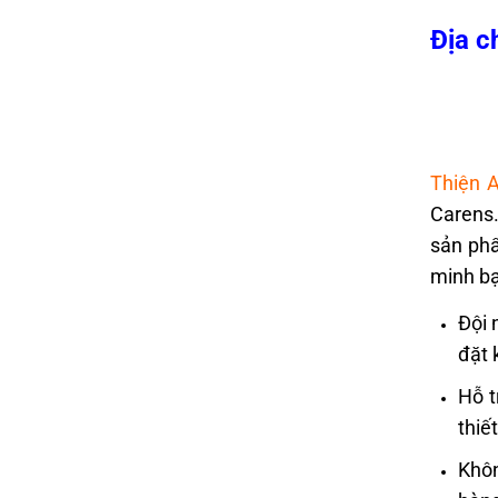
Địa c
Thiện 
Carens.
sản phẩ
minh b
Đội 
đặt 
Hỗ t
thiế
Khôn