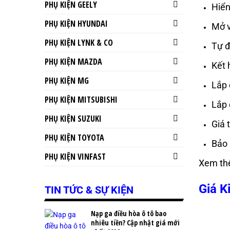
PHỤ KIỆN GEELY
Hiển
PHỤ KIỆN HYUNDAI
Mở v
PHỤ KIỆN LYNK & CO
Tự đ
PHỤ KIỆN MAZDA
Kết 
PHỤ KIỆN MG
Lắp 
PHỤ KIỆN MITSUBISHI
Lắp 
PHỤ KIỆN SUZUKI
Giá 
PHỤ KIỆN TOYOTA
Bảo 
PHỤ KIỆN VINFAST
Xem th
Giá K
TIN TỨC & SỰ KIỆN
Nạp ga điều hòa ô tô bao
nhiêu tiền? Cập nhật giá mới