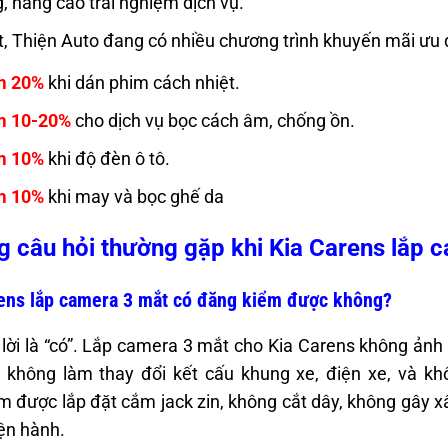
, nâng cao trải nghiệm dịch vụ.
t, Thiện Auto đang có nhiều chương trình khuyến mãi ưu đ
m 20%
khi dán phim cách nhiệt.
m 10-20%
cho dịch vụ bọc cách âm, chống ồn.
m 10%
khi độ đèn ô tô.
m 10%
khi may và bọc ghế da
 câu hỏi thường gặp khi Kia Carens lắp 
ens lắp camera 3 mắt có đăng kiểm được không?
 lời là “có”. Lắp camera 3 mắt cho Kia Carens không ản
không làm thay đổi kết cấu khung xe, điện xe, và kh
 được lắp đặt cắm jack zin, không cắt dây, không gây 
ện hành.