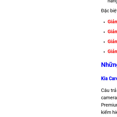
hàng
Đặc biệ
Giả
Giả
Giả
Giả
Những
Kia Car
Câu trả
camera 
Premium
kiểm hi