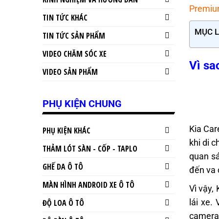
Premiu
TIN TỨC KHÁC
MỤC 
TIN TỨC SẢN PHẨM
VIDEO CHĂM SÓC XE
Vì sa
VIDEO SẢN PHẨM
PHỤ KIỆN CHUNG
Kia Car
PHỤ KIỆN KHÁC
khi di 
THẢM LÓT SÀN - CỐP - TAPLO
quan sá
GHẾ DA Ô TÔ
đến va 
MÀN HÌNH ANDROID XE Ô TÔ
Vì vậy,
lái xe.
ĐỘ LOA Ô TÔ
camera 