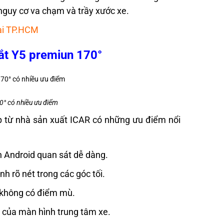
 nguy cơ va chạm và trầy xước xe.
ại TP.HCM
mắt Y5 premiun 170°
0° có nhiều ưu điểm
p từ nhà sản xuất ICAR có những ưu điểm nổi
 Android quan sát dễ dàng.
h rõ nét trong các góc tối.
 không có điểm mù.
 của màn hình trung tâm xe.