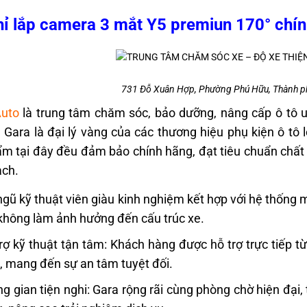
hỉ lắp camera 3 mắt Y5 premiun 170° chính
731 Đỗ Xuân Hợp, Phường Phú Hữu, Thành p
Auto
là trung tâm chăm sóc, bảo dưỡng, nâng cấp ô tô uy 
 Gara là đại lý vàng của các thương hiệu phụ kiện ô tô
m tại đây đều đảm bảo chính hãng, đạt tiêu chuẩn chất
ạch.
ngũ kỹ thuật viên giàu kinh nghiệm kết hợp với hệ thống
không làm ảnh hưởng đến cấu trúc xe.
rợ kỹ thuật tận tâm: Khách hàng được hỗ trợ trực tiếp t
t, mang đến sự an tâm tuyệt đối.
g gian tiện nghi: Gara rộng rãi cùng phòng chờ hiện đại,