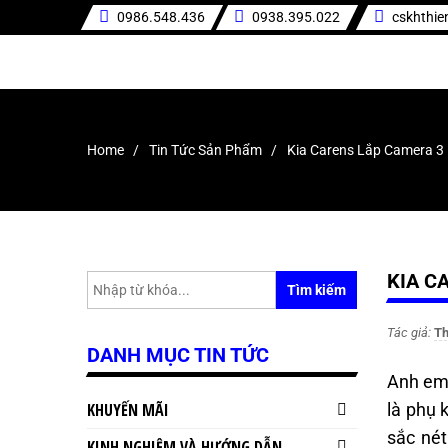
0986.548.436
0938.395.022
cskhthi
Home
Tin Tức Sản Phẩm
Kia Carens Lắp Camera 3 
KIA C
Tìm kiếm
Tác giả:
Th
DANH MỤC TIN TỨC
Anh em 
KHUYẾN MÃI
là phụ 
sắc nét
KINH NGHIỆM VÀ HƯỚNG DẪN