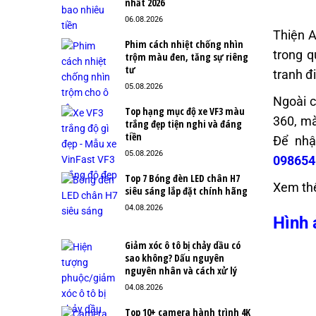
nhất 2026
06.08.2026
Thiện A
Phim cách nhiệt chống nhìn
trong q
trộm màu đen, tăng sự riêng
tư
tranh đ
05.08.2026
Ngoài c
Top hạng mục độ xe VF3 màu
360, mà
trắng đẹp tiện nghi và đáng
tiền
Để nhận
05.08.2026
098654
Top 7 Bóng đèn LED chân H7
Xem th
siêu sáng lắp đặt chính hãng
04.08.2026
Hình 
Giảm xóc ô tô bị chảy dầu có
sao không? Dấu nguyên
nguyên nhân và cách xử lý
04.08.2026
Top 10+ camera hành trình 4K