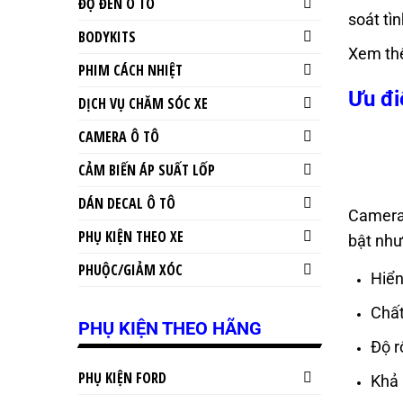
ĐỘ ĐÈN Ô TÔ
soát tì
BODYKITS
Xem th
PHIM CÁCH NHIỆT
Ưu đi
DỊCH VỤ CHĂM SÓC XE
CAMERA Ô TÔ
CẢM BIẾN ÁP SUẤT LỐP
DÁN DECAL Ô TÔ
Camera
PHỤ KIỆN THEO XE
bật như
PHUỘC/GIẢM XÓC
Hiển
Chất
PHỤ KIỆN THEO HÃNG
Độ r
PHỤ KIỆN FORD
Khả 