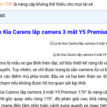
m 170°
là nâng cấp không thể thiếu cho mọi tài xế.
LỤC
o Kia Carens lắp camera 3 mắt Y5 Premiun
Lý do Kia Carens lắp camera 3 mắt Y
ens là mẫu xe gia đình hiện đại, sở hữu thiết kế rộng rãi
chuyển. Tuy nhiên, xe chỉ được trang bị sẵn camera lùi cơ 
t các điểm mù phía trước đầu xe và hai bên thân xe. 
chạm nếu không được hỗ trợ quan sát kịp thời.
 Kia Carens lắp camera 3 mắt Y5 Premiun 170° là nâng cấ
 Với góc quay siêu rộng 170°, độ phân giải cao, khả năn
mang đến tầm nhìn toàn cảnh xung quanh xe ngay trên 