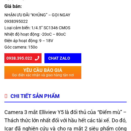
Giá bán:
NHẬN ƯU ĐÃI “KHỦNG” – GỌI NGAY
0938395022
Loại cảm biến: 1/4.5’’ SC1346 CMOS
Nhiệt độ hoạt động: -20oC – 80oC
Điện áp hoạt động: 9 – 18V
Góc camera: 150o
0938.395.022
CHAT ZALO
YÊU CẦU BÁO GIÁ
Gọi điện xác nhận và giao hàng tận nơi
CHI TIẾT SẢN PHẨM
Camera 3 mắt Elliview Y5 là đối thủ của “Điểm mù” –
Thách thức lớn nhất đối với hầu hết các tài xế. Do đó,
Icar đã nghiên cứu và cho ra mắt 2 siêu phẩm công