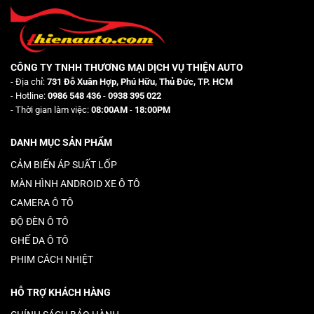
CÔNG TY TNHH THƯƠNG MẠI DỊCH VỤ THIỆN AUTO
- Địa chỉ:
731 Đỗ Xuân Hợp, Phú Hữu, Thủ Đức, TP. HCM
- Hotline:
0986 548 436
-
0938 395 022
- Thời gian làm việc:
08:00AM
-
18:00PM
DANH MỤC SẢN PHẨM
CẢM BIẾN ÁP SUẤT LỐP
MÀN HÌNH ANDROID XE Ô TÔ
CAMERA Ô TÔ
ĐỘ ĐÈN Ô TÔ
GHẾ DA Ô TÔ
PHIM CÁCH NHIỆT
HỖ TRỢ KHÁCH HÀNG