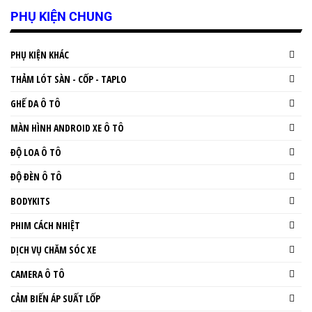
PHỤ KIỆN CHUNG
PHỤ KIỆN KHÁC
THẢM LÓT SÀN - CỐP - TAPLO
GHẾ DA Ô TÔ
MÀN HÌNH ANDROID XE Ô TÔ
ĐỘ LOA Ô TÔ
ĐỘ ĐÈN Ô TÔ
BODYKITS
PHIM CÁCH NHIỆT
DỊCH VỤ CHĂM SÓC XE
CAMERA Ô TÔ
CẢM BIẾN ÁP SUẤT LỐP