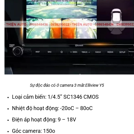
Sự độc đáo có ở camera 3 mắt Elliview Y5
Loại cảm biến: 1/4.5’’ SC1346 CMOS
Nhiệt độ hoạt động: -20
o
C – 80
o
C
Điện áp hoạt động: 9 – 18V
Góc camera: 150
o