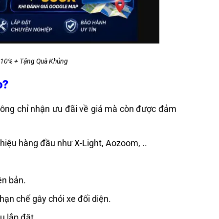
y 10% + Tặng Quà Khủng
o?
hông chỉ nhận ưu đãi về giá mà còn được đảm
hiệu hàng đầu như X-Light, Aozoom, ..
ên bản.
hạn chế gây chói xe đối diện.
u lắp đặt.