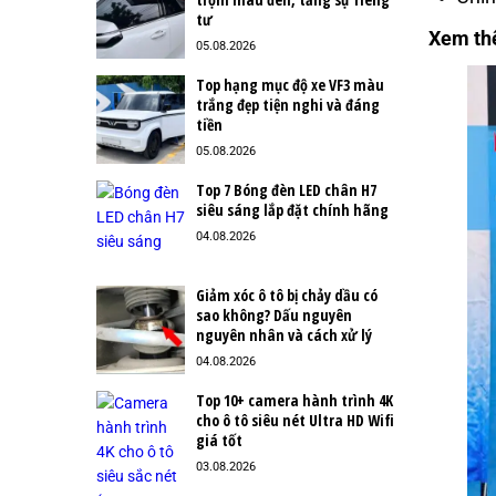
tư
Xem t
05.08.2026
Top hạng mục độ xe VF3 màu
trắng đẹp tiện nghi và đáng
tiền
05.08.2026
Top 7 Bóng đèn LED chân H7
siêu sáng lắp đặt chính hãng
04.08.2026
Giảm xóc ô tô bị chảy dầu có
sao không? Dấu nguyên
nguyên nhân và cách xử lý
04.08.2026
Top 10+ camera hành trình 4K
cho ô tô siêu nét Ultra HD Wifi
giá tốt
03.08.2026