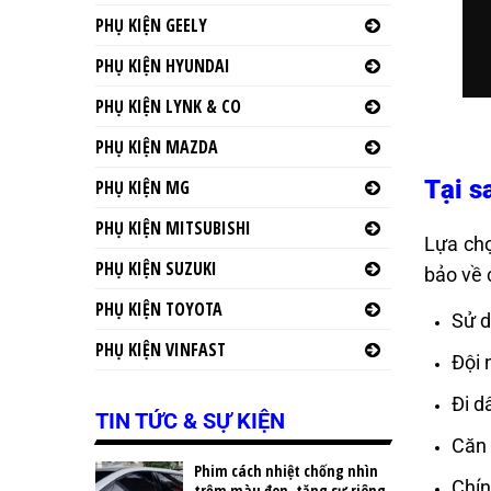
PHỤ KIỆN GEELY
PHỤ KIỆN HYUNDAI
PHỤ KIỆN LYNK & CO
PHỤ KIỆN MAZDA
Tại s
PHỤ KIỆN MG
PHỤ KIỆN MITSUBISHI
Lựa chọ
PHỤ KIỆN SUZUKI
bảo về 
PHỤ KIỆN TOYOTA
Sử d
PHỤ KIỆN VINFAST
Đội 
Đi d
TIN TỨC & SỰ KIỆN
Căn 
Phim cách nhiệt chống nhìn
Chín
trộm màu đen, tăng sự riêng