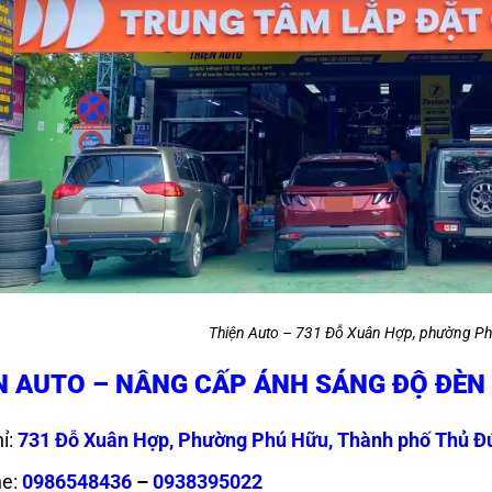
Thiện Auto – 731 Đỗ Xuân Hợp, phường Ph
N AUTO – NÂNG CẤP ÁNH SÁNG ĐỘ ĐÈN
ỉ:
731 Đỗ Xuân Hợp, Phường Phú Hữu, Thành phố Thủ Đ
ne:
0986548436
–
0938395022