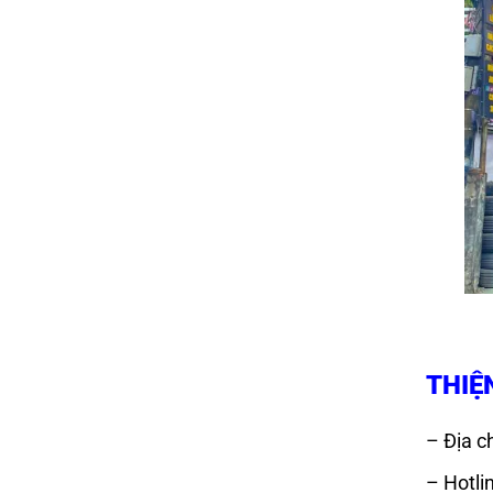
THIỆ
– Địa ch
– Hotli