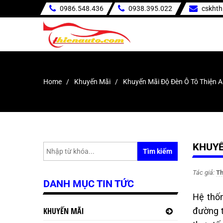
0986.548.436
0938.395.022
cskht
Home
Khuyến Mãi
Khuyến Mãi Độ Đèn Ô Tô Thiện 
KHUYẾ
Tìm kiếm
Tác giả:
Th
DANH MỤC TIN TỨC
Hệ thốn
KHUYẾN MÃI
đường t