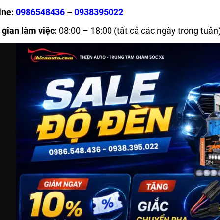
ine:
0986548436
–
0938395022
 gian làm việc:
08:00 – 18:00 (tất cả các ngày trong tuần)