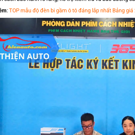
hêm
:
TOP mẫu độ đèn bi gầm ô tô đáng lắp nhất Bảng giá