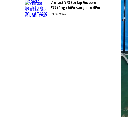
Vinfast VF8 Eco lắp Aozoom
EX3 tăng chiếu sáng ban đêm
03.08.2026