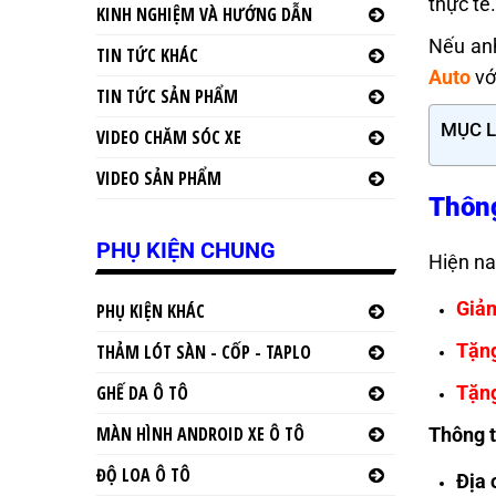
thực tế
KINH NGHIỆM VÀ HƯỚNG DẪN
Nếu an
TIN TỨC KHÁC
Auto
vớ
TIN TỨC SẢN PHẨM
MỤC 
VIDEO CHĂM SÓC XE
VIDEO SẢN PHẨM
Thông
PHỤ KIỆN CHUNG
Hiện na
Giả
PHỤ KIỆN KHÁC
Tặng
THẢM LÓT SÀN - CỐP - TAPLO
Tặng
GHẾ DA Ô TÔ
MÀN HÌNH ANDROID XE Ô TÔ
Thông t
ĐỘ LOA Ô TÔ
Địa 