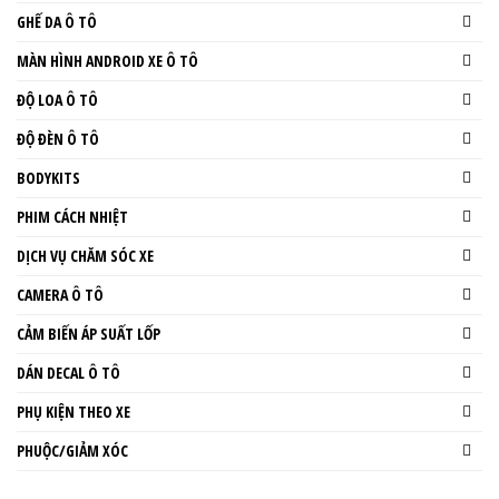
GHẾ DA Ô TÔ
MÀN HÌNH ANDROID XE Ô TÔ
ĐỘ LOA Ô TÔ
ĐỘ ĐÈN Ô TÔ
BODYKITS
PHIM CÁCH NHIỆT
DỊCH VỤ CHĂM SÓC XE
CAMERA Ô TÔ
CẢM BIẾN ÁP SUẤT LỐP
DÁN DECAL Ô TÔ
PHỤ KIỆN THEO XE
PHUỘC/GIẢM XÓC