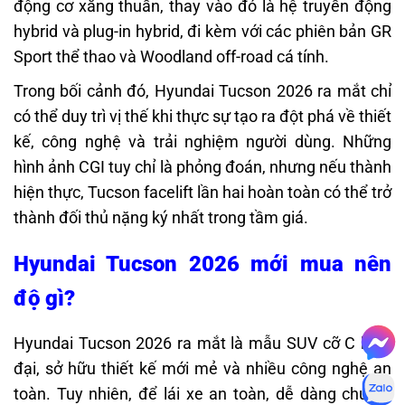
động cơ xăng thuần, thay vào đó là hệ truyền động
hybrid và plug-in hybrid, đi kèm với các phiên bản GR
Sport thể thao và Woodland off-road cá tính.
Trong bối cảnh đó, Hyundai Tucson 2026 ra mắt chỉ
có thể duy trì vị thế khi thực sự tạo ra đột phá về thiết
kế, công nghệ và trải nghiệm người dùng. Những
hình ảnh CGI tuy chỉ là phỏng đoán, nhưng nếu thành
hiện thực, Tucson facelift lần hai hoàn toàn có thể trở
thành đối thủ nặng ký nhất trong tầm giá.
Hyundai Tucson 2026 mới mua nên
độ gì?
Hyundai Tucson 2026 ra mắt là mẫu SUV cỡ C hiện
đại, sở hữu thiết kế mới mẻ và nhiều công nghệ an
toàn. Tuy nhiên, để lái xe an toàn, dễ dàng chủ xe