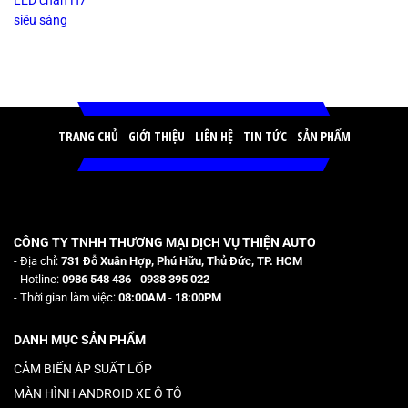
TRANG CHỦ
GIỚI THIỆU
LIÊN HỆ
TIN TỨC
SẢN PHẨM
CÔNG TY TNHH THƯƠNG MẠI DỊCH VỤ THIỆN AUTO
- Địa chỉ:
731 Đỗ Xuân Hợp, Phú Hữu, Thủ Đức, TP. HCM
- Hotline:
0986 548 436
-
0938 395 022
- Thời gian làm việc:
08:00AM
-
18:00PM
DANH MỤC SẢN PHẨM
CẢM BIẾN ÁP SUẤT LỐP
MÀN HÌNH ANDROID XE Ô TÔ