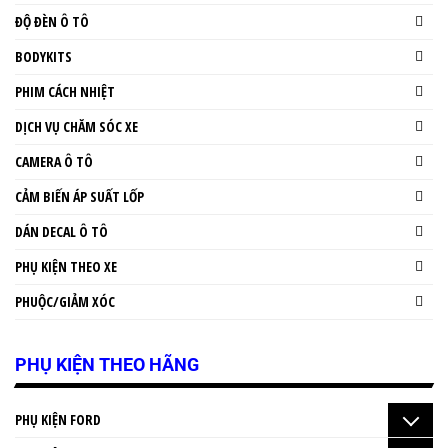
ĐỘ ĐÈN Ô TÔ
BODYKITS
PHIM CÁCH NHIỆT
DỊCH VỤ CHĂM SÓC XE
CAMERA Ô TÔ
CẢM BIẾN ÁP SUẤT LỐP
DÁN DECAL Ô TÔ
PHỤ KIỆN THEO XE
PHUỘC/GIẢM XÓC
PHỤ KIỆN THEO HÃNG
PHỤ KIỆN FORD