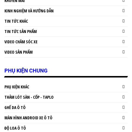
KHUYẾN MÃI
KINH NGHIỆM VÀ HƯỚNG DẪN
TIN TỨC KHÁC
TIN TỨC SẢN PHẨM
VIDEO CHĂM SÓC XE
VIDEO SẢN PHẨM
PHỤ KIỆN CHUNG
PHỤ KIỆN KHÁC
THẢM LÓT SÀN - CỐP - TAPLO
GHẾ DA Ô TÔ
MÀN HÌNH ANDROID XE Ô TÔ
ĐỘ LOA Ô TÔ