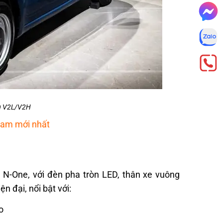
ng V2L/V2H
 Nam mới nhất
N-One, với đèn pha tròn LED, thân xe vuông
n đại, nổi bật với:
o