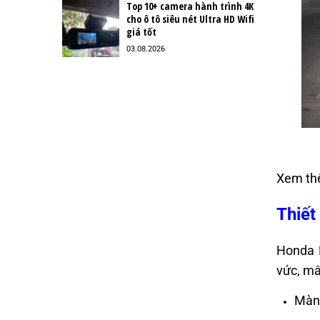
Top 10+ camera hành trình 4K
cho ô tô siêu nét Ultra HD Wifi
giá tốt
03.08.2026
Xem th
Thiết
Honda N
vức, mâ
Màn 