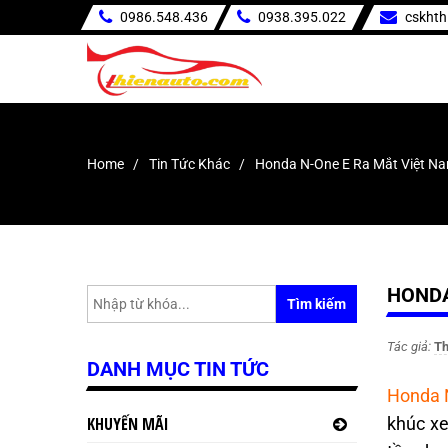
0986.548.436
0938.395.022
cskht
Home
Tin Tức Khác
Honda N-One E Ra Mắt Việt N
HONDA
Tìm kiếm
Tác giả:
Th
DANH MỤC TIN TỨC
Honda 
KHUYẾN MÃI
khúc xe