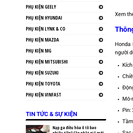
PHỤ KIỆN GEELY
Xem th
PHỤ KIỆN HYUNDAI
Thông
PHỤ KIỆN LYNK & CO
PHỤ KIỆN MAZDA
Honda N
PHỤ KIỆN MG
người d
PHỤ KIỆN MITSUBISHI
Kích
PHỤ KIỆN SUZUKI
Chiề
PHỤ KIỆN TOYOTA
Động
PHỤ KIỆN VINFAST
Mô-m
Pin:
TIN TỨC & SỰ KIỆN
Tầm
Nạp ga điều hòa ô tô bao
Sạc 
nhiêu tiền? Cập nhật giá mới