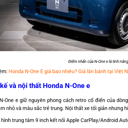
Điểm nhấn của N-One e là tính nă
êm:
Honda N-One E giá bao nhiêu? Giá lăn bánh tại Việt
 kế và nội thất Honda N-One e
-One e giữ nguyên phong cách retro cổ điển của dòng 
m nhỏ và màu sắc trẻ trung. Nội thất xe tối giản nhưng hiệ
hình trung tâm 9 inch kết nối Apple CarPlay/Android Aut