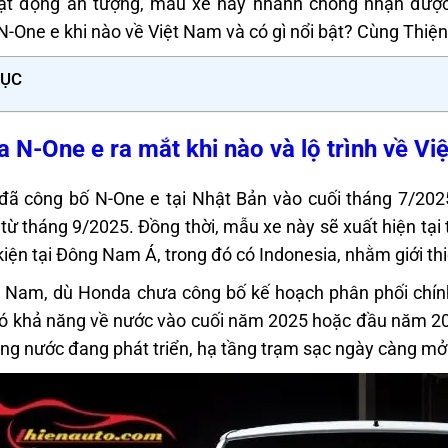
ạt động ấn tượng, mẫu xe này nhanh chóng nhận được
-One e khi nào về Việt Nam và có gì nổi bật? Cùng Thiện 
LỤC
 N-One e ra mắt khi nào và lộ trình về V
ã công bố N-One e tại Nhật Bản vào cuối tháng 7/202
 từ tháng 9/2025. Đồng thời, mẫu xe này sẽ xuất hiện tại
kiện tại Đông Nam Á, trong đó có Indonesia, nhằm giới thi
t Nam, dù Honda chưa công bố kế hoạch phân phối chín
ó khả năng về nước vào cuối năm 2025 hoặc đầu năm 2026
ong nước đang phát triển, hạ tầng trạm sạc ngày càng mở 