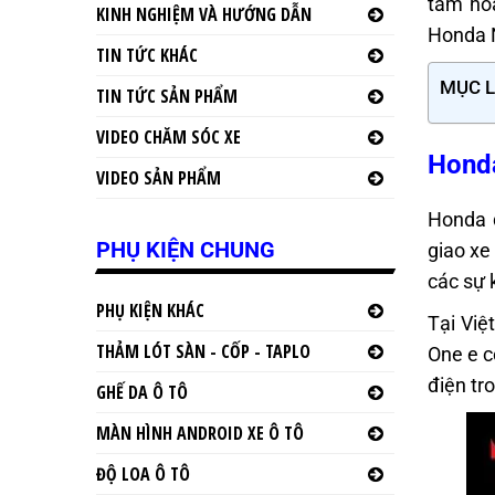
tầm ho
KINH NGHIỆM VÀ HƯỚNG DẪN
Honda N
TIN TỨC KHÁC
MỤC 
TIN TỨC SẢN PHẨM
VIDEO CHĂM SÓC XE
Honda
VIDEO SẢN PHẨM
Honda đ
PHỤ KIỆN CHUNG
giao xe
các sự 
PHỤ KIỆN KHÁC
Tại Việ
THẢM LÓT SÀN - CỐP - TAPLO
One e c
điện tr
GHẾ DA Ô TÔ
MÀN HÌNH ANDROID XE Ô TÔ
ĐỘ LOA Ô TÔ