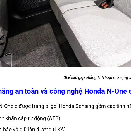
Ghế sau gập phẳng linh hoạt mở rộng 
năng an toàn và công nghệ Honda N-One 
-One e được trang bị gói Honda Sensing gồm các tính n
h khẩn cấp tự động (AEB)
 báo và giữ làn đường (LKA)