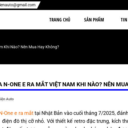
hienauto@gmail.com
TRANG CHỦ
SẢN PHẨM
TIN
am Khi Nào? Nên Mua Hay Không?
 N-ONE E RA MẮT VIỆT NAM KHI NÀO? NÊN MU
iện Auto
N-One e ra mắt
tại Nhật Bản vào cuối tháng 7/2025, đá
 điện đô thị cỡ nhỏ. Với thiết kế retro đặc trưng, kích