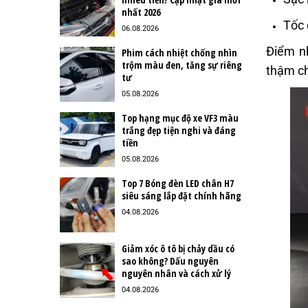
nhất 2026
Tốc 
06.08.2026
Điểm nh
Phim cách nhiệt chống nhìn
trộm màu đen, tăng sự riêng
thậm ch
tư
05.08.2026
Top hạng mục độ xe VF3 màu
trắng đẹp tiện nghi và đáng
tiền
05.08.2026
Top 7 Bóng đèn LED chân H7
siêu sáng lắp đặt chính hãng
04.08.2026
Giảm xóc ô tô bị chảy dầu có
sao không? Dấu nguyên
nguyên nhân và cách xử lý
04.08.2026