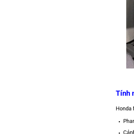
Tính 
Honda N
Phan
Cảnh