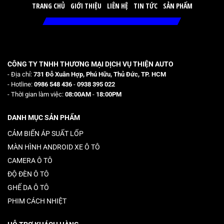
TRANG CHỦ
GIỚI THIỆU
LIÊN HỆ
TIN TỨC
SẢN PHẨM
CÔNG TY TNHH THƯƠNG MẠI DỊCH VỤ THIỆN AUTO
- Địa chỉ:
731 Đỗ Xuân Hợp, Phú Hữu, Thủ Đức, TP. HCM
- Hotline:
0986 548 436
-
0938 395 022
- Thời gian làm việc:
08:00AM
-
18:00PM
DANH MỤC SẢN PHẨM
CẢM BIẾN ÁP SUẤT LỐP
MÀN HÌNH ANDROID XE Ô TÔ
CAMERA Ô TÔ
ĐỘ ĐÈN Ô TÔ
GHẾ DA Ô TÔ
PHIM CÁCH NHIỆT