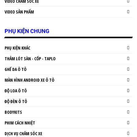
VIDEO CHĂM SÓC XE
VIDEO SẢN PHẨM
PHỤ KIỆN CHUNG
PHỤ KIỆN KHÁC
THẢM LÓT SÀN - CỐP - TAPLO
GHẾ DA Ô TÔ
MÀN HÌNH ANDROID XE Ô TÔ
ĐỘ LOA Ô TÔ
ĐỘ ĐÈN Ô TÔ
BODYKITS
PHIM CÁCH NHIỆT
DỊCH VỤ CHĂM SÓC XE