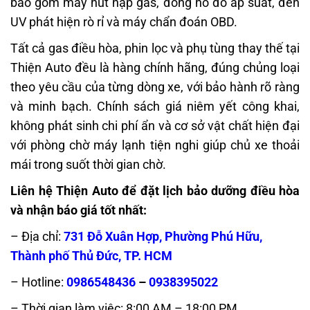
bao gồm máy hút nạp gas, đồng hồ đo áp suất, đèn
UV phát hiện rò rỉ và máy chẩn đoán OBD.
Tất cả gas điều hòa, phin lọc và phụ tùng thay thế tại
Thiện Auto đều là hàng chính hãng, đúng chủng loại
theo yêu cầu của từng dòng xe, với bảo hành rõ ràng
và minh bạch. Chính sách giá niêm yết công khai,
không phát sinh chi phí ẩn và cơ sở vật chất hiện đại
với phòng chờ máy lạnh tiện nghi giúp chủ xe thoải
mái trong suốt thời gian chờ.
Liên hệ Thiện Auto để đặt lịch bảo dưỡng điều hòa
và nhận báo giá tốt nhất:
– Địa chỉ:
731 Đỗ Xuân Hợp, Phường Phú Hữu,
Thành phố Thủ Đức, TP. HCM
– Hotline:
0986548436
–
0938395022
– Thời gian làm việc: 8:00 AM – 18:00 PM