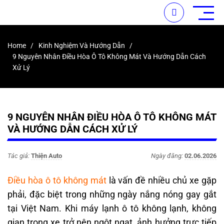
Home
Kinh Nghiệm Và Hướng Dẫn
9 Nguyên Nhân Điều Hòa Ô Tô Không Mát Và Hướng Dẫn Cách
Xử Lý
9 NGUYÊN NHÂN ĐIỀU HÒA Ô TÔ KHÔNG MÁT
VÀ HƯỚNG DẪN CÁCH XỬ LÝ
Tác giả:
Thiện Auto
Ngày đăng:
02.06.2026
Điều hòa ô tô không mát
là vấn đề nhiều chủ xe gặp
phải, đặc biệt trong những ngày nắng nóng gay gắt
tại Việt Nam. Khi máy lạnh ô tô không lạnh, không
gian trong xe trở nên ngột ngạt, ảnh hưởng trực tiếp