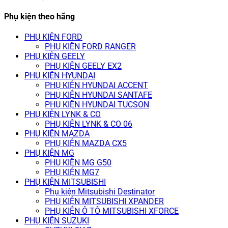
Phụ kiện theo hãng
PHỤ KIỆN FORD
PHỤ KIỆN FORD RANGER
PHỤ KIỆN GEELY
PHỤ KIỆN GEELY EX2
PHỤ KIỆN HYUNDAI
PHỤ KIỆN HYUNDAI ACCENT
PHỤ KIỆN HYUNDAI SANTAFE
PHỤ KIỆN HYUNDAI TUCSON
PHỤ KIỆN LYNK & CO
PHỤ KIỆN LYNK & CO 06
PHỤ KIỆN MAZDA
PHỤ KIỆN MAZDA CX5
PHỤ KIỆN MG
PHỤ KIỆN MG G50
PHỤ KIỆN MG7
PHỤ KIỆN MITSUBISHI
Phụ kiện Mitsubishi Destinator
PHỤ KIỆN MITSUBISHI XPANDER
PHỤ KIỆN Ô TÔ MITSUBISHI XFORCE
PHỤ KIỆN SUZUKI