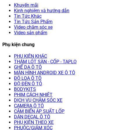
Khuyến mãi
Kinh nghiệm và hướng dẫn
Tin Tức Khác
Tin Tức Sản Phẩm
Video chăm sóc xe
Video sản phẩm
Phụ kiện chung
PHỤ KIỆN KHÁC
THẢM LÓT SÀN - CỐP - TAPLO
GHẾ DA Ô TÔ
MÀN HÌNH ANDROID XE Ô TÔ
ĐỘ LOA Ô TÔ
ĐỘ ĐÈN Ô TÔ
BODYKITS
PHIM CÁCH NHIỆT
DỊCH VỤ CHĂM SÓC XE
CAMERA Ô TÔ
CẢM BIẾN ÁP SUẤT LỐP
DÁN DECAL Ô TÔ
PHỤ KIỆN THEO XE
PHUỘC/GIẢM XÓC