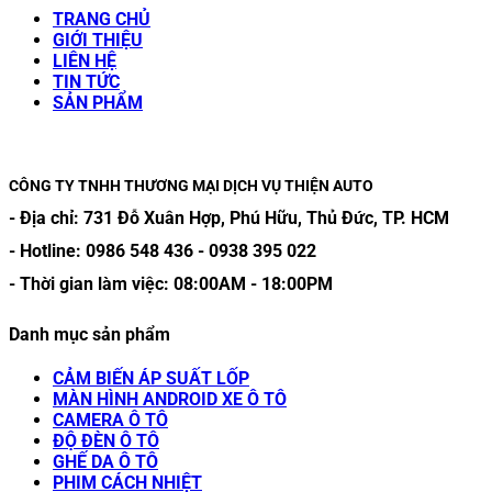
TRANG CHỦ
GIỚI THIỆU
LIÊN HỆ
TIN TỨC
SẢN PHẨM
CÔNG TY TNHH THƯƠNG MẠI DỊCH VỤ THIỆN AUTO
- Địa chỉ:
731 Đỗ Xuân Hợp, Phú Hữu, Thủ Đức, TP. HCM
- Hotline:
0986 548 436
-
0938 395 022
- Thời gian làm việc:
08:00AM
-
18:00PM
Danh mục sản phẩm
CẢM BIẾN ÁP SUẤT LỐP
MÀN HÌNH ANDROID XE Ô TÔ
CAMERA Ô TÔ
ĐỘ ĐÈN Ô TÔ
GHẾ DA Ô TÔ
PHIM CÁCH NHIỆT