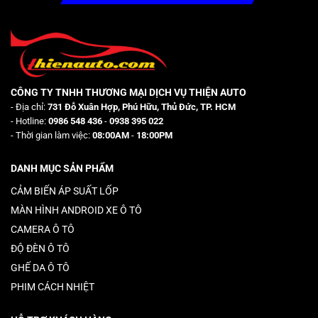
CÔNG TY TNHH THƯƠNG MẠI DỊCH VỤ THIỆN AUTO
- Địa chỉ:
731 Đỗ Xuân Hợp, Phú Hữu, Thủ Đức, TP. HCM
- Hotline:
0986 548 436
-
0938 395 022
- Thời gian làm việc:
08:00AM
-
18:00PM
DANH MỤC SẢN PHẨM
CẢM BIẾN ÁP SUẤT LỐP
MÀN HÌNH ANDROID XE Ô TÔ
CAMERA Ô TÔ
ĐỘ ĐÈN Ô TÔ
GHẾ DA Ô TÔ
PHIM CÁCH NHIỆT