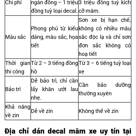
Chi phí
ngàn đồng – 1 triệu
3 triệu đồng tuỳ kích
đồng tuỳ loại decal.
cỡ mâm.
Sơn xe bị hạn chế,
Phong phú từ kiểu
không có nhiều màu
Màu sắc
dáng, màu sắc, họa
sắc độc lạ và chỉ sơn
tiết
đơn sắc không có
hoạ tiết
Thời gian
Từ 2 – 3 tiếng đồng
Từ 3 – 6 tiếng tuỳ loại
thi công
hồ
xe
Dễ bảo trì, chỉ cần
Cần bảo dưỡng
Bảo trì
lấy khăn ướt lau
thường xuyên
nhẹ.
Khả năng
Dễ về zin
Không thể về zin
về zin
Địa chỉ dán decal mâm xe uy tín tại