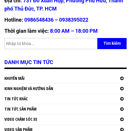
Địa chỉ:
731 Đỗ Xuân Hợp, Phường Phú Hữu, Thành
phố Thủ Đức, TP. HCM
Hotline:
0986548436 – 0938395022
Thời gian làm việc:
8:00 AM – 18:00 PM
Tìm kiếm
DANH MỤC TIN TỨC
KHUYẾN MÃI
KINH NGHIỆM VÀ HƯỚNG DẪN
TIN TỨC KHÁC
TIN TỨC SẢN PHẨM
VIDEO CHĂM SÓC XE
VIDEO SẢN PHẨM