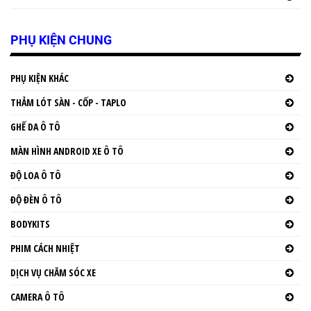
PHỤ KIỆN CHUNG
PHỤ KIỆN KHÁC
THẢM LÓT SÀN - CỐP - TAPLO
GHẾ DA Ô TÔ
MÀN HÌNH ANDROID XE Ô TÔ
ĐỘ LOA Ô TÔ
ĐỘ ĐÈN Ô TÔ
BODYKITS
PHIM CÁCH NHIỆT
DỊCH VỤ CHĂM SÓC XE
CAMERA Ô TÔ