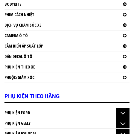
BODYKITS
PHIM CÁCH NHIỆT
DỊCH VỤ CHĂM SÓC XE
CAMERA Ô TÔ
CẢM BIẾN ÁP SUẤT LỐP
DÁN DECAL Ô TÔ
PHỤ KIỆN THEO XE
PHUỘC/GIẢM XÓC
PHỤ KIỆN THEO HÃNG
PHỤ KIỆN FORD
PHỤ KIỆN GEELY
PHỤ KIỆN HYUNDAI