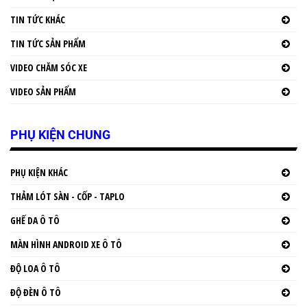
TIN TỨC KHÁC
TIN TỨC SẢN PHẨM
VIDEO CHĂM SÓC XE
VIDEO SẢN PHẨM
PHỤ KIỆN CHUNG
PHỤ KIỆN KHÁC
THẢM LÓT SÀN - CỐP - TAPLO
GHẾ DA Ô TÔ
MÀN HÌNH ANDROID XE Ô TÔ
ĐỘ LOA Ô TÔ
ĐỘ ĐÈN Ô TÔ