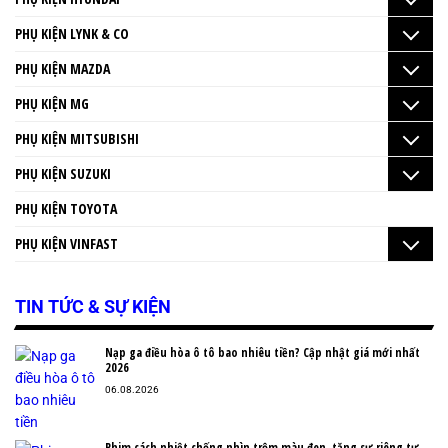
PHỤ KIỆN LYNK & CO
PHỤ KIỆN MAZDA
PHỤ KIỆN MG
PHỤ KIỆN MITSUBISHI
PHỤ KIỆN SUZUKI
PHỤ KIỆN TOYOTA
PHỤ KIỆN VINFAST
TIN TỨC & SỰ KIỆN
Nạp ga điều hòa ô tô bao nhiêu tiền? Cập nhật giá mới nhất
2026
06.08.2026
Phim cách nhiệt chống nhìn trộm màu đen, tăng sự riêng tư