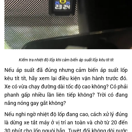
Kiểm tra nhiệt độ lốp khi cảm biến áp suất lốp kêu tít tít
Nếu áp suất đã đúng nhưng cảm biến áp suất lốp
kêu tít tít, hãy xem lại điều kiện vận hành trước đó.
Xe có vừa chạy đường dài tốc độ cao không? Có phải
phanh gấp nhiều lần liên tiếp không? Trời có đang
nắng nóng gay gắt không?
Nếu nghi ngờ nhiệt độ lốp đang cao, cách xử lý đúng
là dừng xe tắt máy ở vị trí an toàn và chờ từ 20 đến
30 phút cho lốp nguội hẳn. Tuyệt đối không dội nước