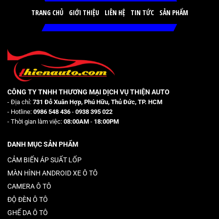
TRANG CHỦ
GIỚI THIỆU
LIÊN HỆ
TIN TỨC
SẢN PHẨM
CÔNG TY TNHH THƯƠNG MẠI DỊCH VỤ THIỆN AUTO
- Địa chỉ:
731 Đỗ Xuân Hợp, Phú Hữu, Thủ Đức, TP. HCM
- Hotline:
0986 548 436
-
0938 395 022
- Thời gian làm việc:
08:00AM
-
18:00PM
DANH MỤC SẢN PHẨM
CẢM BIẾN ÁP SUẤT LỐP
MÀN HÌNH ANDROID XE Ô TÔ
CAMERA Ô TÔ
ĐỘ ĐÈN Ô TÔ
GHẾ DA Ô TÔ