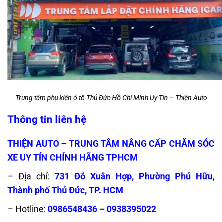
Trung tâm phụ kiện ô tô Thủ Đức Hồ Chí Minh Uy Tín – Thiện Auto
Thông tin liên hệ
THIỆN AUTO – TRUNG TÂM NÂNG CẤP CHĂM SÓC
XE UY TÍN CHÍNH HÃNG TPHCM
– Địa chỉ:
731 Đỗ Xuân Hợp, Phường Phú Hữu,
Thành phố Thủ Đức, TP. HCM
– Hotline:
0986548436
–
0938395022