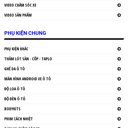
VIDEO CHĂM SÓC XE
VIDEO SẢN PHẨM
PHỤ KIỆN CHUNG
PHỤ KIỆN KHÁC
THẢM LÓT SÀN - CỐP - TAPLO
GHẾ DA Ô TÔ
MÀN HÌNH ANDROID XE Ô TÔ
ĐỘ LOA Ô TÔ
ĐỘ ĐÈN Ô TÔ
BODYKITS
PHIM CÁCH NHIỆT