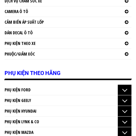
DỊCH VỤ CHĂM SÓC XE
CAMERA Ô TÔ
CẢM BIẾN ÁP SUẤT LỐP
DÁN DECAL Ô TÔ
PHỤ KIỆN THEO XE
PHUỘC/GIẢM XÓC
PHỤ KIỆN THEO HÃNG
PHỤ KIỆN FORD
PHỤ KIỆN GEELY
PHỤ KIỆN HYUNDAI
PHỤ KIỆN LYNK & CO
PHỤ KIỆN MAZDA