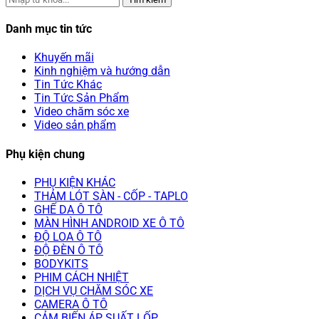
Danh mục tin tức
Khuyến mãi
Kinh nghiệm và hướng dẫn
Tin Tức Khác
Tin Tức Sản Phẩm
Video chăm sóc xe
Video sản phẩm
Phụ kiện chung
PHỤ KIỆN KHÁC
THẢM LÓT SÀN - CỐP - TAPLO
GHẾ DA Ô TÔ
MÀN HÌNH ANDROID XE Ô TÔ
ĐỘ LOA Ô TÔ
ĐỘ ĐÈN Ô TÔ
BODYKITS
PHIM CÁCH NHIỆT
DỊCH VỤ CHĂM SÓC XE
CAMERA Ô TÔ
CẢM BIẾN ÁP SUẤT LỐP