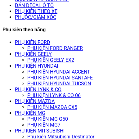
DÁN DECAL Ô TÔ
PHỤ KIỆN THEO XE
PHUỘC/GIẢM XÓC
Phụ kiện theo hãng
PHỤ KIỆN FORD
PHỤ KIỆN FORD RANGER
PHỤ KIỆN GEELY
PHỤ KIỆN GEELY EX2
PHỤ KIỆN HYUNDAI
PHỤ KIỆN HYUNDAI ACCENT
PHỤ KIỆN HYUNDAI SANTAFE
PHỤ KIỆN HYUNDAI TUCSON
PHỤ KIỆN LYNK & CO
PHỤ KIỆN LYNK & CO 06
PHỤ KIỆN MAZDA
PHỤ KIỆN MAZDA CX5
PHỤ KIỆN MG
PHỤ KIỆN MG G50
PHỤ KIỆN MG7
PHỤ KIỆN MITSUBISHI
Phụ kiện Mitsubishi Destinator