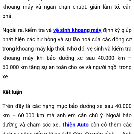
khoang máy và ngăn chặn chuột, gián làm tổ, cắn
phá.
Ngoài ra, kiểm tra và
vệ sinh khoang máy
định kỳ giúp
phát hiện các hư hỏng và sự lão hoá của các động cơ
trong khoang máy kịp thời. Nhờ đó, vệ sinh và kiểm tra
khoang máy khi bảo dưỡng xe sau 40.000 km –
60.000 km tăng sự an toàn cho xe và người ngồi trong
xe.
Kết luận
Trên đây là các hạng mục bảo dưỡng xe sau 40.000
km – 60.000 km mà anh em cần chú ý. Ngoài bảo
dưỡng và chăm sóc xe,
Thiện Auto
còn có thêm các
dịch vụ nâng cấp ô tô như độ đèn, độ màn hình, … Anh