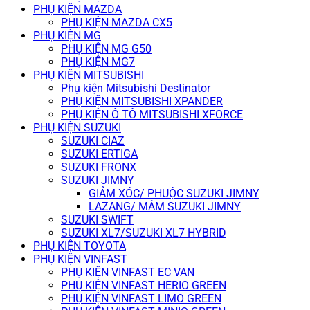
PHỤ KIỆN MAZDA
PHỤ KIỆN MAZDA CX5
PHỤ KIỆN MG
PHỤ KIỆN MG G50
PHỤ KIỆN MG7
PHỤ KIỆN MITSUBISHI
Phụ kiện Mitsubishi Destinator
PHỤ KIỆN MITSUBISHI XPANDER
PHỤ KIỆN Ô TÔ MITSUBISHI XFORCE
PHỤ KIỆN SUZUKI
SUZUKI CIAZ
SUZUKI ERTIGA
SUZUKI FRONX
SUZUKI JIMNY
GIẢM XÓC/ PHUỘC SUZUKI JIMNY
LAZANG/ MÂM SUZUKI JIMNY
SUZUKI SWIFT
SUZUKI XL7/SUZUKI XL7 HYBRID
PHỤ KIỆN TOYOTA
PHỤ KIỆN VINFAST
PHỤ KIỆN VINFAST EC VAN
PHỤ KIỆN VINFAST HERIO GREEN
PHỤ KIỆN VINFAST LIMO GREEN