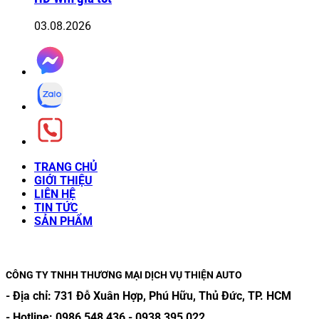
03.08.2026
TRANG CHỦ
GIỚI THIỆU
LIÊN HỆ
TIN TỨC
SẢN PHẨM
CÔNG TY TNHH THƯƠNG MẠI DỊCH VỤ THIỆN AUTO
- Địa chỉ:
731 Đỗ Xuân Hợp, Phú Hữu, Thủ Đức, TP. HCM
- Hotline:
0986 548 436
-
0938 395 022