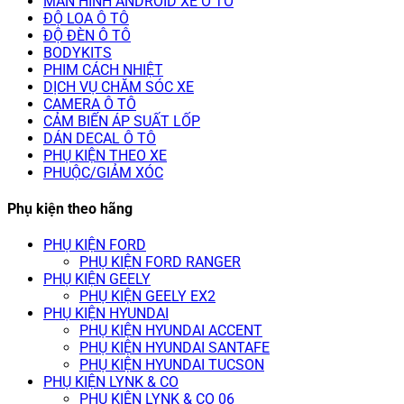
MÀN HÌNH ANDROID XE Ô TÔ
ĐỘ LOA Ô TÔ
ĐỘ ĐÈN Ô TÔ
BODYKITS
PHIM CÁCH NHIỆT
DỊCH VỤ CHĂM SÓC XE
CAMERA Ô TÔ
CẢM BIẾN ÁP SUẤT LỐP
DÁN DECAL Ô TÔ
PHỤ KIỆN THEO XE
PHUỘC/GIẢM XÓC
Phụ kiện theo hãng
PHỤ KIỆN FORD
PHỤ KIỆN FORD RANGER
PHỤ KIỆN GEELY
PHỤ KIỆN GEELY EX2
PHỤ KIỆN HYUNDAI
PHỤ KIỆN HYUNDAI ACCENT
PHỤ KIỆN HYUNDAI SANTAFE
PHỤ KIỆN HYUNDAI TUCSON
PHỤ KIỆN LYNK & CO
PHỤ KIỆN LYNK & CO 06