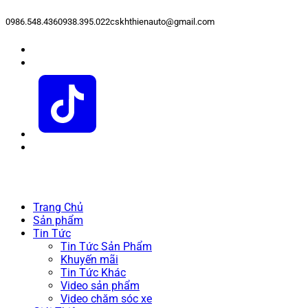
0986.548.436
0938.395.022
cskhthienauto@gmail.com
Trang Chủ
Sản phẩm
Tin Tức
Tin Tức Sản Phẩm
Khuyến mãi
Tin Tức Khác
Video sản phẩm
Video chăm sóc xe