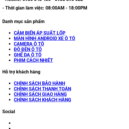
- Thời gian làm việc:
08:00AM
-
18:00PM
Danh mục sản phẩm
CẢM BIẾN ÁP SUẤT LỐP
MÀN HÌNH ANDROID XE Ô TÔ
CAMERA Ô TÔ
ĐỘ ĐÈN Ô TÔ
GHẾ DA Ô TÔ
PHIM CÁCH NHIỆT
Hỗ trợ khách hàng
CHÍNH SÁCH BẢO HÀNH
CHÍNH SÁCH THANH TOÁN
CHÍNH SÁCH GIAO HÀNG
CHÍNH SÁCH KHÁCH HÀNG
Social