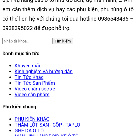
em cần thêm dịch vụ hay các phụ kiện, phụ tùng ô tô
có thể liên hệ với chúng tôi qua hotline
0986548436 –
0938395022 để được hỗ trợ.
Tìm kiếm
Danh mục tin tức
Khuyến mãi
Kinh nghiệm và hướng dẫn
Tin Tức Khác
Tin Tức Sản Phẩm
Video chăm sóc xe
Video sản phẩm
Phụ kiện chung
PHỤ KIỆN KHÁC
THẢM LÓT SÀN - CỐP - TAPLO
GHẾ DA Ô TÔ