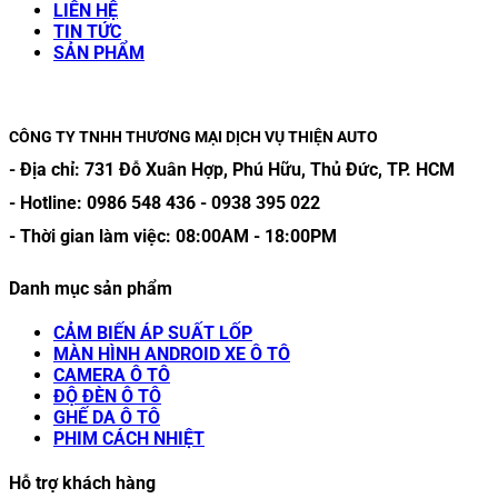
LIÊN HỆ
TIN TỨC
SẢN PHẨM
CÔNG TY TNHH THƯƠNG MẠI DỊCH VỤ THIỆN AUTO
- Địa chỉ:
731 Đỗ Xuân Hợp, Phú Hữu, Thủ Đức, TP. HCM
- Hotline:
0986 548 436
-
0938 395 022
- Thời gian làm việc:
08:00AM
-
18:00PM
Danh mục sản phẩm
CẢM BIẾN ÁP SUẤT LỐP
MÀN HÌNH ANDROID XE Ô TÔ
CAMERA Ô TÔ
ĐỘ ĐÈN Ô TÔ
GHẾ DA Ô TÔ
PHIM CÁCH NHIỆT
Hỗ trợ khách hàng