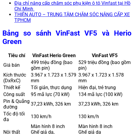
Địa chỉ nâng cấp chăm sóc phụ kiện ô tô Vinfast tại Hồ
Chí Minh
THIỆN AUTO – TRUNG TÂM CHĂM SÓC NÂNG CẤP XE
TPHCM
Bảng so sánh VinFast VF5 và Herio
Green
Tiêu chí
VinFast Herio Green
VinFast VF5
499 triệu đồng (bao
529 triệu đồng (bao gồm
Giá bán
gồm pin)
pin)
Kích thước
3.967 x 1.723 x 1.579
3.967 x 1.723 x 1.578
(DxRxC)
mm
mm
Thiết kế
Tối giản, thực dụng
Hiện đại, trẻ trung
Công suất
95 mã lực (70 kW)
134 mã lực (100 kW)
Pin & Quãng
37,23 kWh, 326 km
37,23 kWh, 326 km
đường
Tốc độ tối
130 km/h
130 km/h
đa
Màn hình 8 inch
Màn hình 8 inch
Nội thất
Ghế giả da,
Ghế giả da