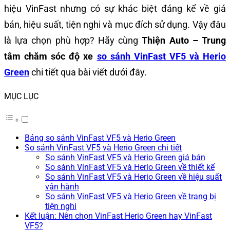
hiệu VinFast nhưng có sự khác biệt đáng kể về giá
bán, hiệu suất, tiện nghi và mục đích sử dụng. Vậy đâu
là lựa chọn phù hợp? Hãy cùng
Thiện Auto – Trung
tâm chăm sóc độ xe
so sánh VinFast VF5 và Herio
Green
chi tiết qua bài viết dưới đây.
MỤC LỤC
Bảng so sánh VinFast VF5 và Herio Green
So sánh VinFast VF5 và Herio Green chi tiết
So sánh VinFast VF5 và Herio Green giá bán
So sánh VinFast VF5 và Herio Green về thiết kế
So sánh VinFast VF5 và Herio Green về hiệu suất
vận hành
So sánh VinFast VF5 và Herio Green về trang bị
tiện nghi
Kết luận: Nên chọn VinFast Herio Green hay VinFast
VF5?