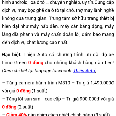
hình android, loa ô tô,… chuyên nghiệp, uy tín.
Cung cấp
dịch vụ may bọc ghế da ô tô tại chỗ, thợ may lành nghề
không qua trung gian.
Trung tâm sở hữu trang thiết bị
hiện đại như máy hấp đèn, máy cân bằng động, máy
láng đĩa phanh và máy chẩn đoán lỗi, đảm bảo mang
đến dịch vụ chất lượng cao nhất.
Đặc biệt:
Thiện Auto có chương trình ưu đãi độ xe
Limo Green
0 đồng
cho những khách hàng đầu tiên!
(
Xem chi tiết tại fanpage facebook:
Thiện Auto
)
– Tặng camera hành trình M310 – Trị giá 1.490.000đ
với giá
0 đồng
(1 suất)
– Tặng lót sàn simili cao cấp – Trị giá 900.000đ với giá
0 đồng
(2 suất)
–
Giảm 40%
dán phim cách nhiệt chính hãng (3 suất)