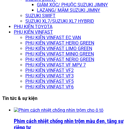
GIẢM XÓC/ PHUỘC SUZUKI JIMNY
LAZANG/ MÂM SUZUKI JIMNY
SUZUKI SWIFT
SUZUKI XL7/SUZUKI XL7 HYBRID
PHỤ KIỆN TOYOTA
PHỤ KIỆN VINFAST
PHỤ KIỆN VINFAST EC VAN
PHỤ KIỆN VINFAST HERIO GREEN
PHỤ KIỆN VINFAST LIMO GREEN
PHỤ KIỆN VINFAST MINIO GREEN
PHỤ KIỆN VINFAST NERIO GREEN
PHỤ KIỆN VINFAST VF MPV 7
PHỤ KIỆN VINFAST VF2
PHỤ KIỆN VINFAST VF3
PHỤ KIỆN VINFAST VF5
PHỤ KIỆN VINFAST VF6
Tin tức & sự kiện
Phim cách nhiệt chống nhìn trộm màu đen, tăng sự
riêng tư