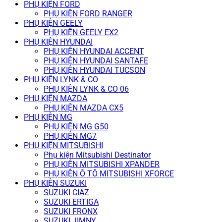
PHỤ KIỆN FORD
PHỤ KIỆN FORD RANGER
PHỤ KIỆN GEELY
PHỤ KIỆN GEELY EX2
PHỤ KIỆN HYUNDAI
PHỤ KIỆN HYUNDAI ACCENT
PHỤ KIỆN HYUNDAI SANTAFE
PHỤ KIỆN HYUNDAI TUCSON
PHỤ KIỆN LYNK & CO
PHỤ KIỆN LYNK & CO 06
PHỤ KIỆN MAZDA
PHỤ KIỆN MAZDA CX5
PHỤ KIỆN MG
PHỤ KIỆN MG G50
PHỤ KIỆN MG7
PHỤ KIỆN MITSUBISHI
Phụ kiện Mitsubishi Destinator
PHỤ KIỆN MITSUBISHI XPANDER
PHỤ KIỆN Ô TÔ MITSUBISHI XFORCE
PHỤ KIỆN SUZUKI
SUZUKI CIAZ
SUZUKI ERTIGA
SUZUKI FRONX
SUZUKI JIMNY