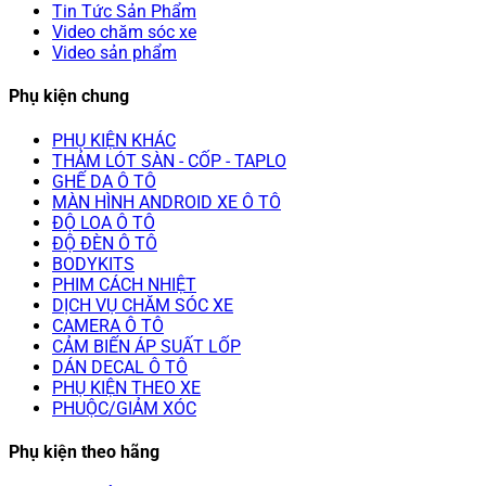
Tin Tức Sản Phẩm
Video chăm sóc xe
Video sản phẩm
Phụ kiện chung
PHỤ KIỆN KHÁC
THẢM LÓT SÀN - CỐP - TAPLO
GHẾ DA Ô TÔ
MÀN HÌNH ANDROID XE Ô TÔ
ĐỘ LOA Ô TÔ
ĐỘ ĐÈN Ô TÔ
BODYKITS
PHIM CÁCH NHIỆT
DỊCH VỤ CHĂM SÓC XE
CAMERA Ô TÔ
CẢM BIẾN ÁP SUẤT LỐP
DÁN DECAL Ô TÔ
PHỤ KIỆN THEO XE
PHUỘC/GIẢM XÓC
Phụ kiện theo hãng