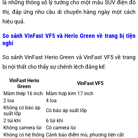
là những thông số lý tưởng cho một mẫu SUV điện đô
thị, đáp ứng nhu cầu di chuyển hàng ngày một cách
hiệu quả.
So sánh VinFast VF5 và Herio Green về trang bị tiện
nghi
So sánh VinFast Herio Green và VinFast VF5 về trang
bị nội thất cho thấy sự chênh lệch đáng kể:
VinFast Herio
VinFast VF5
Green
Mâm thép 16 inch
Mâm hợp kim 17 inch
2 loa
4 loa
Không có báo áp
Có báo áp suất lốp
suất lốp
2 túi khí
6 túi khí
Không camera lùi
Có camera lùi
Không có hệ thống
Cảnh báo điểm mù, phương tiện cắt