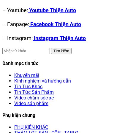
– Youtube:
Youtube Thiện Auto
– Fanpage:
Facebook Thiện Auto
– Instagram:
Instagram Thiện Auto
Tìm kiếm
Danh mục tin tức
Khuyến mãi
Kinh nghiệm và hướng dẫn
Tin Tức Khác
Tin Tức Sản Phẩm
Video chăm sóc xe
Video sản phẩm
Phụ kiện chung
PHỤ KIỆN KHÁC
THẢM LÓT SÀN - CỐP - TAPLO