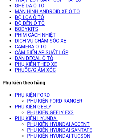
GHẾ DA Ô TÔ
MÀN HÌNH ANDROID XE Ô TÔ
ĐỘ LOA Ô TÔ
ĐỘ ĐÈN Ô TÔ
BODYKITS
PHIM CÁCH NHIỆT
DỊCH VỤ CHĂM SÓC XE
CAMERA Ô TÔ
CẢM BIẾN ÁP SUẤT LỐP
DÁN DECAL Ô TÔ
PHỤ KIỆN THEO XE
PHUỘC/GIẢM XÓC
Phụ kiện theo hãng
PHỤ KIỆN FORD
PHỤ KIỆN FORD RANGER
PHỤ KIỆN GEELY
PHỤ KIỆN GEELY EX2
PHỤ KIỆN HYUNDAI
PHỤ KIỆN HYUNDAI ACCENT
PHỤ KIỆN HYUNDAI SANTAFE
PHỤ KIỆN HYUNDAI TUCSON