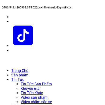
0986.548.436
0938.395.022
cskhthienauto@gmail.com
Trang Chủ
Sản phẩm
Tin Tức
Tin Tức Sản Phẩm
Khuyến mãi
Tin Tức Khác
Video sản phẩm
Video chăm sóc xe