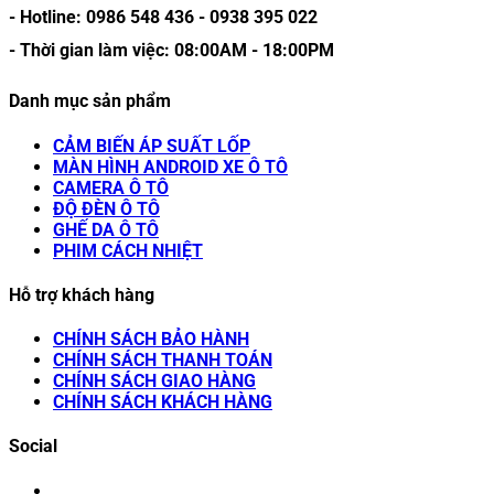
- Hotline:
0986 548 436
-
0938 395 022
- Thời gian làm việc:
08:00AM
-
18:00PM
Danh mục sản phẩm
CẢM BIẾN ÁP SUẤT LỐP
MÀN HÌNH ANDROID XE Ô TÔ
CAMERA Ô TÔ
ĐỘ ĐÈN Ô TÔ
GHẾ DA Ô TÔ
PHIM CÁCH NHIỆT
Hỗ trợ khách hàng
CHÍNH SÁCH BẢO HÀNH
CHÍNH SÁCH THANH TOÁN
CHÍNH SÁCH GIAO HÀNG
CHÍNH SÁCH KHÁCH HÀNG
Social