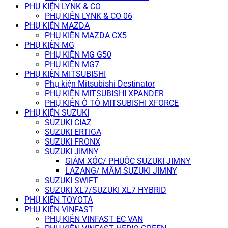
PHỤ KIỆN LYNK & CO
PHỤ KIỆN LYNK & CO 06
PHỤ KIỆN MAZDA
PHỤ KIỆN MAZDA CX5
PHỤ KIỆN MG
PHỤ KIỆN MG G50
PHỤ KIỆN MG7
PHỤ KIỆN MITSUBISHI
Phụ kiện Mitsubishi Destinator
PHỤ KIỆN MITSUBISHI XPANDER
PHỤ KIỆN Ô TÔ MITSUBISHI XFORCE
PHỤ KIỆN SUZUKI
SUZUKI CIAZ
SUZUKI ERTIGA
SUZUKI FRONX
SUZUKI JIMNY
GIẢM XÓC/ PHUỘC SUZUKI JIMNY
LAZANG/ MÂM SUZUKI JIMNY
SUZUKI SWIFT
SUZUKI XL7/SUZUKI XL7 HYBRID
PHỤ KIỆN TOYOTA
PHỤ KIỆN VINFAST
PHỤ KIỆN VINFAST EC VAN