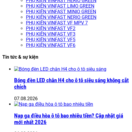
PHỤ KIỆN VINFAST HERIO GREEN
PHỤ KIỆN VINFAST LIMO GREEN
PHỤ KIỆN VINFAST MINIO GREEN
PHỤ KIỆN VINFAST NERIO GREEN
PHỤ KIỆN VINFAST VF MPV 7
PHỤ KIỆN VINFAST VF2
PHỤ KIỆN VINFAST VF3
PHỤ KIỆN VINFAST VF5
PHỤ KIỆN VINFAST VF6
Tin tức & sự kiện
Bóng đèn LED chân H4 cho ô tô siêu sáng không cắt
chích
07.08.2026
Nạp ga điều hòa ô tô bao nhiêu tiền? Cập nhật giá
mới nhất 2026