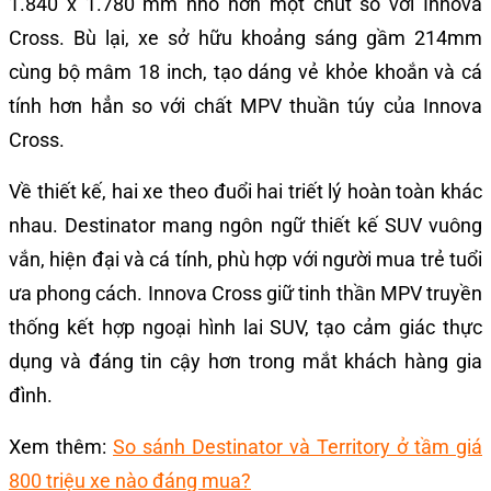
1.840 x 1.780 mm nhỏ hơn một chút so với Innova
Cross. Bù lại, xe sở hữu khoảng sáng gầm 214mm
cùng bộ mâm 18 inch, tạo dáng vẻ khỏe khoắn và cá
tính hơn hẳn so với chất MPV thuần túy của Innova
Cross.
Về thiết kế, hai xe theo đuổi hai triết lý hoàn toàn khác
nhau. Destinator mang ngôn ngữ thiết kế SUV vuông
vắn, hiện đại và cá tính, phù hợp với người mua trẻ tuổi
ưa phong cách. Innova Cross giữ tinh thần MPV truyền
thống kết hợp ngoại hình lai SUV, tạo cảm giác thực
dụng và đáng tin cậy hơn trong mắt khách hàng gia
đình.
Xem thêm:
So sánh Destinator và Territory ở tầm giá
800 triệu xe nào đáng mua?