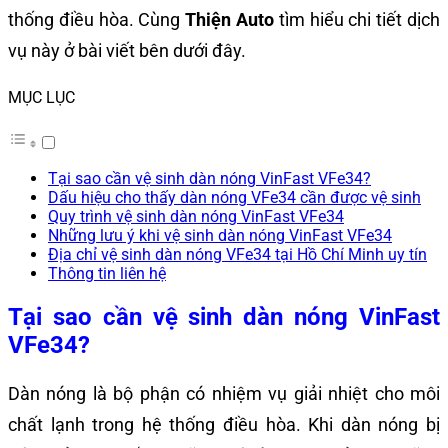
thống điều hòa. Cùng
Thiện Auto
tìm hiểu chi tiết dịch
vụ này ở bài viết bên dưới đây.
MỤC LỤC
Tại sao cần vệ sinh dàn nóng VinFast VFe34?
Dấu hiệu cho thấy dàn nóng VFe34 cần được vệ sinh
Quy trình vệ sinh dàn nóng VinFast VFe34
Những lưu ý khi vệ sinh dàn nóng VinFast VFe34
Địa chỉ vệ sinh dàn nóng VFe34 tại Hồ Chí Minh uy tín
Thông tin liên hệ
Tại sao cần vệ sinh dàn nóng VinFast
VFe34?
Dàn nóng là bộ phận có nhiệm vụ giải nhiệt cho môi
chất lạnh trong hệ thống điều hòa. Khi dàn nóng bị