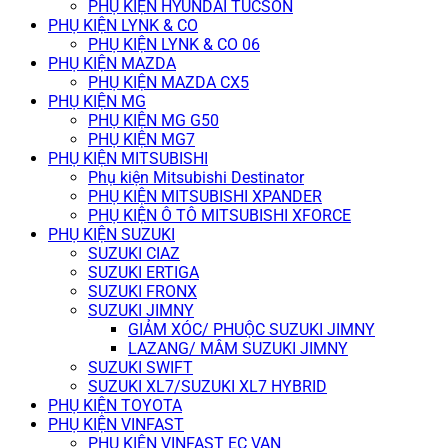
PHỤ KIỆN HYUNDAI TUCSON
PHỤ KIỆN LYNK & CO
PHỤ KIỆN LYNK & CO 06
PHỤ KIỆN MAZDA
PHỤ KIỆN MAZDA CX5
PHỤ KIỆN MG
PHỤ KIỆN MG G50
PHỤ KIỆN MG7
PHỤ KIỆN MITSUBISHI
Phụ kiện Mitsubishi Destinator
PHỤ KIỆN MITSUBISHI XPANDER
PHỤ KIỆN Ô TÔ MITSUBISHI XFORCE
PHỤ KIỆN SUZUKI
SUZUKI CIAZ
SUZUKI ERTIGA
SUZUKI FRONX
SUZUKI JIMNY
GIẢM XÓC/ PHUỘC SUZUKI JIMNY
LAZANG/ MÂM SUZUKI JIMNY
SUZUKI SWIFT
SUZUKI XL7/SUZUKI XL7 HYBRID
PHỤ KIỆN TOYOTA
PHỤ KIỆN VINFAST
PHỤ KIỆN VINFAST EC VAN