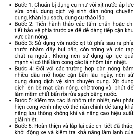
Bước 1: Chuẩn bị dụng cụ như vòi xịt nước áp lực
vừa phải, dung dịch vệ sinh dàn nóng chuyên
dụng, khăn lau sạch, dụng cụ tháo lắp.
Bước 2: Tiến hành tháo các tấm chắn hoặc chi
tiết bảo vệ phía trước xe để dễ dàng tiếp cận khu
vực dàn nóng.
Bước 3: Sử dụng vòi nước xịt từ phía sau ra phía
trước nhằm đẩy bụi bẩn, côn trùng và các tạp
chất ra ngoài. Không nên sử dụng áp lực quá
mạnh vì có thể làm cong các lá nhôm tản nhiệt.
Bước 4: Đối với các trường hợp dàn nóng bám
nhiều dầu mỡ hoặc cặn bẩn lâu ngày, nên sử
dụng dung dịch vệ sinh chuyên dụng. Xịt dung
dịch lên bề mặt dàn nóng, chờ trong vài phút để
làm mềm chất bẩn rồi rửa sạch bằng nước.
Bước 5: Kiểm tra các lá nhôm tản nhiệt, nếu phát
hiện cong vênh nhẹ có thể nắn chỉnh để tăng khả
năng lưu thông không khí và nâng cao hiệu suất
giải nhiệt.
Bước 6: Hoàn thiện và lắp lại các chi tiết đã tháo,
khởi động xe và kiểm tra khả năng làm lạnh của