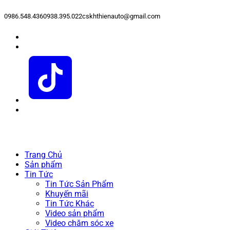
0986.548.436
0938.395.022
cskhthienauto@gmail.com
Trang Chủ
Sản phẩm
Tin Tức
Tin Tức Sản Phẩm
Khuyến mãi
Tin Tức Khác
Video sản phẩm
Video chăm sóc xe