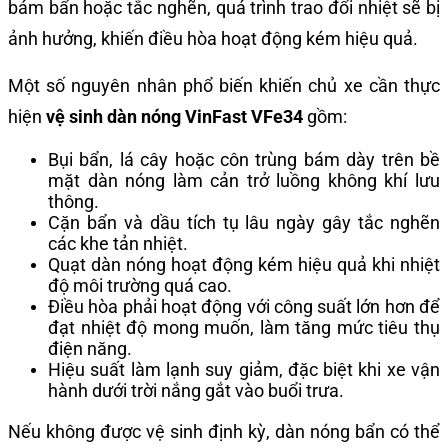
bám bẩn hoặc tắc nghẽn, quá trình trao đổi nhiệt sẽ bị
ảnh hưởng, khiến điều hòa hoạt động kém hiệu quả.
Một số nguyên nhân phổ biến khiến chủ xe cần thực
hiện
vệ sinh dàn nóng VinFast VFe34
gồm:
Bụi bẩn, lá cây hoặc côn trùng bám dày trên bề
mặt dàn nóng làm cản trở luồng không khí lưu
thông.
Cặn bẩn và dầu tích tụ lâu ngày gây tắc nghẽn
các khe tản nhiệt.
Quạt dàn nóng hoạt động kém hiệu quả khi nhiệt
độ môi trường quá cao.
Điều hòa phải hoạt động với công suất lớn hơn để
đạt nhiệt độ mong muốn, làm tăng mức tiêu thụ
điện năng.
Hiệu suất làm lạnh suy giảm, đặc biệt khi xe vận
hành dưới trời nắng gắt vào buổi trưa.
Nếu không được vệ sinh định kỳ, dàn nóng bẩn có thể