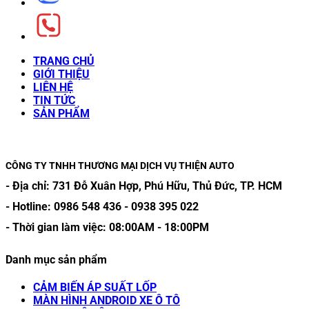
TRANG CHỦ
GIỚI THIỆU
LIÊN HỆ
TIN TỨC
SẢN PHẨM
CÔNG TY TNHH THƯƠNG MẠI DỊCH VỤ THIỆN AUTO
- Địa chỉ:
731 Đỗ Xuân Hợp, Phú Hữu, Thủ Đức, TP. HCM
- Hotline:
0986 548 436
-
0938 395 022
- Thời gian làm việc:
08:00AM
-
18:00PM
Danh mục sản phẩm
CẢM BIẾN ÁP SUẤT LỐP
MÀN HÌNH ANDROID XE Ô TÔ