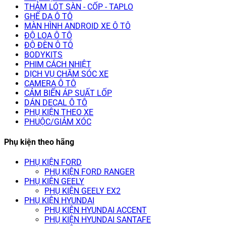
THẢM LÓT SÀN - CỐP - TAPLO
GHẾ DA Ô TÔ
MÀN HÌNH ANDROID XE Ô TÔ
ĐỘ LOA Ô TÔ
ĐỘ ĐÈN Ô TÔ
BODYKITS
PHIM CÁCH NHIỆT
DỊCH VỤ CHĂM SÓC XE
CAMERA Ô TÔ
CẢM BIẾN ÁP SUẤT LỐP
DÁN DECAL Ô TÔ
PHỤ KIỆN THEO XE
PHUỘC/GIẢM XÓC
Phụ kiện theo hãng
PHỤ KIỆN FORD
PHỤ KIỆN FORD RANGER
PHỤ KIỆN GEELY
PHỤ KIỆN GEELY EX2
PHỤ KIỆN HYUNDAI
PHỤ KIỆN HYUNDAI ACCENT
PHỤ KIỆN HYUNDAI SANTAFE