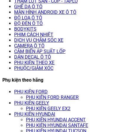
THẢM LÓT SÀN - CỐP - TAPLO
GHẾ DA Ô TÔ
MÀN HÌNH ANDROID XE Ô TÔ
ĐỘ LOA Ô TÔ
ĐỘ ĐÈN Ô TÔ
BODYKITS
PHIM CÁCH NHIỆT
DỊCH VỤ CHĂM SÓC XE
CAMERA Ô TÔ
CẢM BIẾN ÁP SUẤT LỐP
DÁN DECAL Ô TÔ
PHỤ KIỆN THEO XE
PHUỘC/GIẢM XÓC
Phụ kiện theo hãng
PHỤ KIỆN FORD
PHỤ KIỆN FORD RANGER
PHỤ KIỆN GEELY
PHỤ KIỆN GEELY EX2
PHỤ KIỆN HYUNDAI
PHỤ KIỆN HYUNDAI ACCENT
PHỤ KIỆN HYUNDAI SANTAFE
PHỤ KIỆN HYUNDAI TUCSON