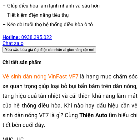
– GIúp điều hòa làm lạnh nhanh và sâu hơn
– Tiết kiệm điện năng tiêu thụ
– Kéo dài tuổi thọ hệ thống điều hòa ô tô
Hotline:
0938.395.022
Chat zalo
Yêu cầu báo giá
Gọi điện xác nhận và giao hàng tận nơi
Chi tiết sản phẩm
Vệ sinh dàn nóng VinFast VF7
là hạng mục chăm sóc
xe quan trọng giúp loại bỏ bụi bẩn bám trên dàn nóng,
tăng hiệu quả tản nhiệt và cải thiện khả năng làm mát
của hệ thống điều hòa. Khi nào hay dấu hiệu cần vệ
sinh dàn nóng VF7 là gì? Cùng
Thiện Auto
tìm hiểu chi
tiết bên dưới đây.
MỤC LỤC