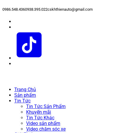
0986.548.436
0938.395.022
cskhthienauto@gmail.com
Trang Chủ
Sản phẩm
Tin Tức
Tin Tức Sản Phẩm
Khuyến mãi
Tin Tức Khác
Video sản phẩm
Video chăm sóc xe