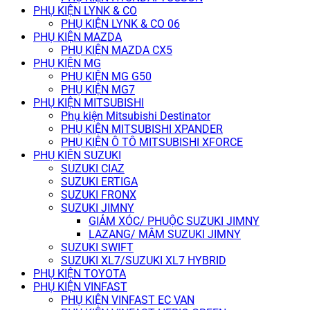
PHỤ KIỆN LYNK & CO
PHỤ KIỆN LYNK & CO 06
PHỤ KIỆN MAZDA
PHỤ KIỆN MAZDA CX5
PHỤ KIỆN MG
PHỤ KIỆN MG G50
PHỤ KIỆN MG7
PHỤ KIỆN MITSUBISHI
Phụ kiện Mitsubishi Destinator
PHỤ KIỆN MITSUBISHI XPANDER
PHỤ KIỆN Ô TÔ MITSUBISHI XFORCE
PHỤ KIỆN SUZUKI
SUZUKI CIAZ
SUZUKI ERTIGA
SUZUKI FRONX
SUZUKI JIMNY
GIẢM XÓC/ PHUỘC SUZUKI JIMNY
LAZANG/ MÂM SUZUKI JIMNY
SUZUKI SWIFT
SUZUKI XL7/SUZUKI XL7 HYBRID
PHỤ KIỆN TOYOTA
PHỤ KIỆN VINFAST
PHỤ KIỆN VINFAST EC VAN