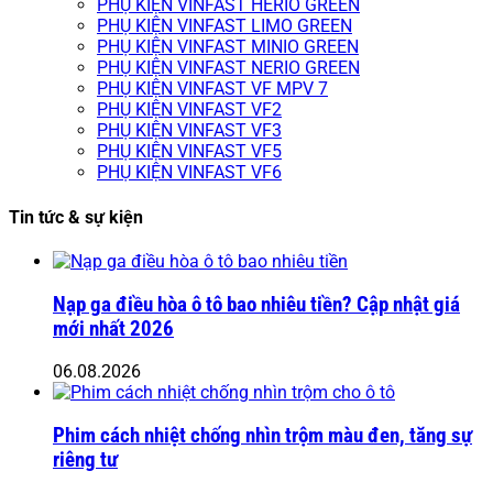
PHỤ KIỆN VINFAST HERIO GREEN
PHỤ KIỆN VINFAST LIMO GREEN
PHỤ KIỆN VINFAST MINIO GREEN
PHỤ KIỆN VINFAST NERIO GREEN
PHỤ KIỆN VINFAST VF MPV 7
PHỤ KIỆN VINFAST VF2
PHỤ KIỆN VINFAST VF3
PHỤ KIỆN VINFAST VF5
PHỤ KIỆN VINFAST VF6
Tin tức & sự kiện
Nạp ga điều hòa ô tô bao nhiêu tiền? Cập nhật giá
mới nhất 2026
06.08.2026
Phim cách nhiệt chống nhìn trộm màu đen, tăng sự
riêng tư