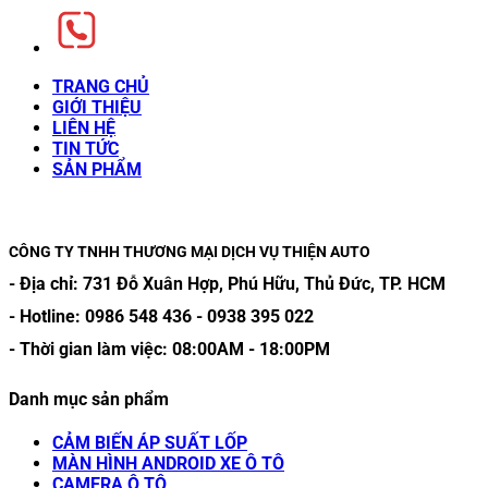
TRANG CHỦ
GIỚI THIỆU
LIÊN HỆ
TIN TỨC
SẢN PHẨM
CÔNG TY TNHH THƯƠNG MẠI DỊCH VỤ THIỆN AUTO
- Địa chỉ:
731 Đỗ Xuân Hợp, Phú Hữu, Thủ Đức, TP. HCM
- Hotline:
0986 548 436
-
0938 395 022
- Thời gian làm việc:
08:00AM
-
18:00PM
Danh mục sản phẩm
CẢM BIẾN ÁP SUẤT LỐP
MÀN HÌNH ANDROID XE Ô TÔ
CAMERA Ô TÔ