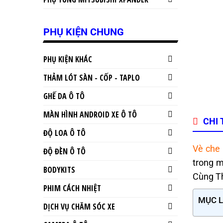
PHỤ KIỆN CHUNG
PHỤ KIỆN KHÁC
THẢM LÓT SÀN - CỐP - TAPLO
GHẾ DA Ô TÔ
MÀN HÌNH ANDROID XE Ô TÔ
CHI 
ĐỘ LOA Ô TÔ
Vè che
ĐỘ ĐÈN Ô TÔ
trong m
BODYKITS
Cùng Th
PHIM CÁCH NHIỆT
MỤC 
DỊCH VỤ CHĂM SÓC XE