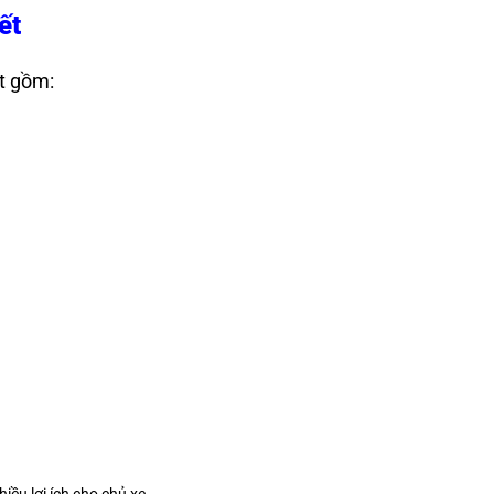
ết
t gồm: