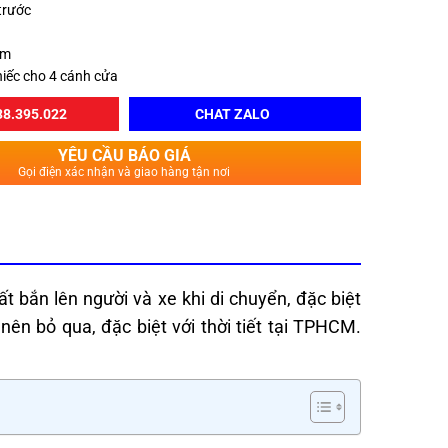
 trước
M
am
hiếc cho 4 cánh cửa
8.395.022
CHAT ZALO
YÊU CẦU BÁO GIÁ
Gọi điện xác nhận và giao hàng tận nơi
 bắn lên người và xe khi di chuyển, đặc biệt
n bỏ qua, đặc biệt với thời tiết tại TPHCM.