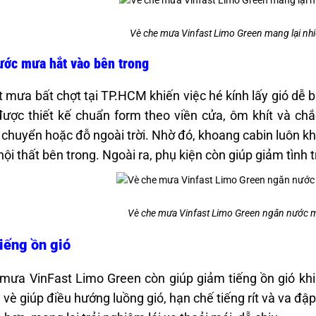
Vè che mưa Vinfast Limo Green mang lại nhiề
ước mưa hắt vào bên trong
ết mưa bất chợt tại TP.HCM khiến việc hé kính lấy gió dễ
ược thiết kế chuẩn form theo viền cửa, ôm khít và ch
 chuyển hoặc đỗ ngoài trời. Nhờ đó, khoang cabin luôn k
t nội thất bên trong. Ngoài ra, phụ kiện còn giúp giảm tình
Vè che mưa Vinfast Limo Green ngăn nước m
iếng ồn gió
mưa VinFast Limo Green còn giúp giảm tiếng ồn gió khi 
 vè giúp điều hướng luồng gió, hạn chế tiếng rít và va đậ