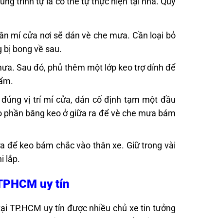
g trình tự là có thể tự thực hiện tại nhà. Quy
hần mí cửa nơi sẽ dán vè che mưa. Cần loại bỏ
 bị bong về sau.
mưa. Sau đó, phủ thêm một lớp keo trợ dính để
 ẩm.
đúng vị trí mí cửa, dán cố định tạm một đầu
kéo phần băng keo ở giữa ra để vè che mưa bám
a để keo bám chắc vào thân xe. Giữ trong vài
i lắp.
 TPHCM uy tín
tại TP.HCM uy tín được nhiều chủ xe tin tưởng