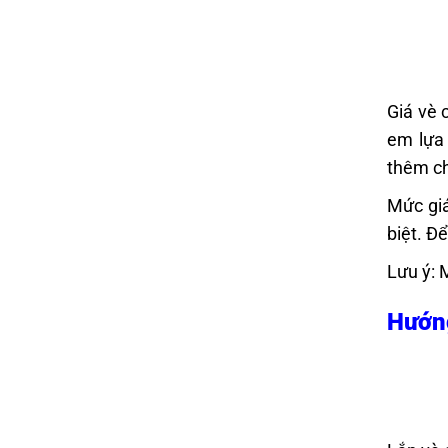
Giá vè 
em lựa
thêm ch
Mức giá
biệt. Đ
Lưu ý: 
Hướng