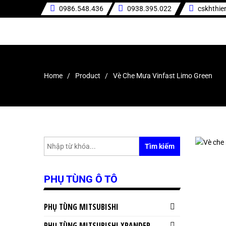
0986.548.436
0938.395.022
cskhthi
Home
Product
Vè Che Mưa Vinfast Limo Green
Tìm kiếm
PHỤ TÙNG Ô TÔ
PHỤ TÙNG MITSUBISHI
PHỤ TÙNG MITSUBISHI XPANDER