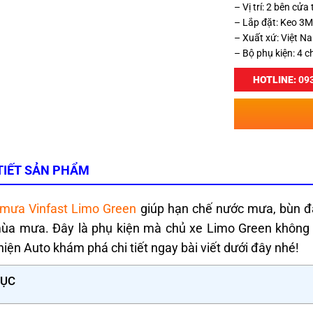
– Vị trí: 2 bên cửa
– Lắp đặt: Keo 3
– Xuất xứ: Việt N
– Bộ phụ kiện: 4 c
HOTLINE:
093
TIẾT SẢN PHẨM
 mưa Vinfast Limo Green
giúp hạn chế nước mưa, bùn đất
ùa mưa. Đây là phụ kiện mà chủ xe Limo Green không nê
iện Auto khám phá chi tiết ngay bài viết dưới đây nhé!
LỤC