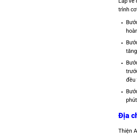
Lắp vè 
trình c
Bước
hoàn
Bước
tăng
Bước
trướ
đều 
Bước
phút
Địa c
Thiện A