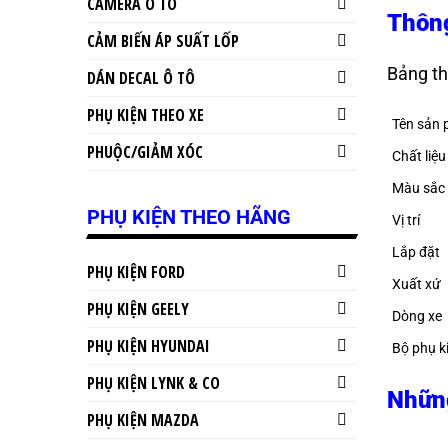
CAMERA Ô TÔ
Thông
CẢM BIẾN ÁP SUẤT LỐP
Bảng th
DÁN DECAL Ô TÔ
PHỤ KIỆN THEO XE
Tên sản
PHUỘC/GIẢM XÓC
Chất liệu
Màu sắc
PHỤ KIỆN THEO HÃNG
Vị trí
Lắp đặt
PHỤ KIỆN FORD
Xuất xứ
PHỤ KIỆN GEELY
Dòng xe
PHỤ KIỆN HYUNDAI
Bộ phụ k
PHỤ KIỆN LYNK & CO
Những
PHỤ KIỆN MAZDA