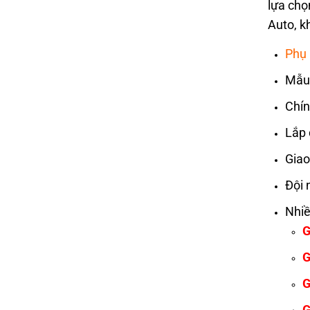
lựa chọ
Auto, k
Phụ 
Mẫu 
Chín
Lắp 
Giao
Đội 
Nhiề
G
G
G
G