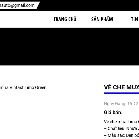
enauto@gmail.com
TRANG CHỦ
SẢN PHẨM
TIN
VÈ CHE MƯA
Ngày Đăng:
15.12
Giá bán:
Vè che mưa Limo 
– Chất liệu: Nhựa
– Màu sắc: Đen b