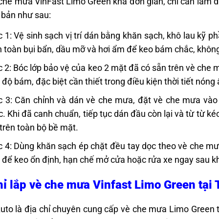
che mưa VinFast Limo Green khá đơn giản, chỉ cần làm đún
ơ bản như sau:
 1: Vệ sinh sạch vị trí dán bằng khăn sạch, khô lau kỹ p
 toàn bụi bẩn, dầu mỡ và hơi ẩm để keo bám chắc, không
 2: Bóc lớp bảo vệ của keo 2 mặt đã có sẵn trên vè che 
 độ bám, đặc biệt cần thiết trong điều kiện thời tiết nóng
 3: Căn chỉnh và dán vè che mưa, đặt vè che mưa vào 
c. Khi đã canh chuẩn, tiếp tục dán đầu còn lại và từ từ 
trên toàn bộ bề mặt.
 4: Dùng khăn sạch ép chặt đều tay dọc theo vè che mư
 để keo ổn định, hạn chế mở cửa hoặc rửa xe ngay sau kh
hỉ lắp vè che mưa Vinfast Limo Green tại
uto là địa chỉ chuyên cung cấp vè che mưa Limo Green