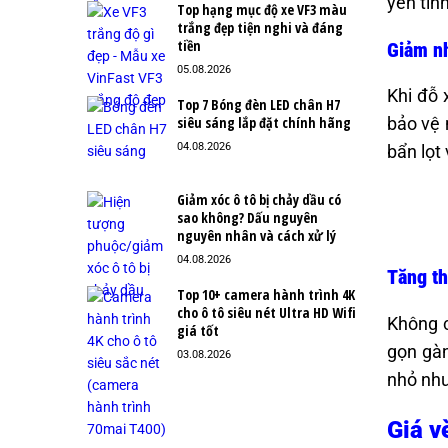
yên tĩnh
Top hạng mục độ xe VF3 màu
trắng đẹp tiện nghi và đáng
tiền
Giảm nh
05.08.2026
Khi đỗ 
Top 7 Bóng đèn LED chân H7
siêu sáng lắp đặt chính hãng
bảo vệ 
04.08.2026
bẩn lọt
Giảm xóc ô tô bị chảy dầu có
sao không? Dấu nguyên
nguyên nhân và cách xử lý
04.08.2026
Tăng th
Top 10+ camera hành trình 4K
cho ô tô siêu nét Ultra HD Wifi
Không c
giá tốt
gọn gàn
03.08.2026
nhỏ như
Giá v