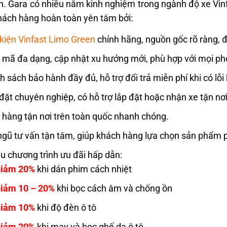
n. Gara có nhiều năm kinh nghiệm trong ngành độ xe Vinfa
hách hàng hoàn toàn yên tâm bởi:
kiện Vinfast
Limo Green
chính hãng, nguồn gốc rõ ràng, 
mã đa dạng, cập nhật xu hướng mới, phù hợp với mọi ph
h sách bảo hành đầy đủ, hỗ trợ đổi trả miễn phí khi có lỗi 
đặt chuyên nghiệp, có hỗ trợ lắp đặt hoặc nhận xe tận nơi
 hàng tận nơi trên toàn quốc nhanh chóng.
ngũ tư vấn tận tâm, giúp khách hàng lựa chọn sản phẩm 
u chương trình ưu đãi hấp dẫn:
iảm 20%
khi dán phim cách nhiệt
iảm 10 – 20%
khi bọc cách âm và chống ồn
iảm 10%
khi độ đèn ô tô
iảm 20%
khi may và bọc ghế da ô tô