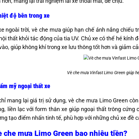
 hơn, mang lại trải nghiệm lái xe thoải mái, dễ chịu.
iệt độ bên trong xe
xe ngoài trời, vè che mưa giúp hạn chế ánh nắng chiếu tr
nội thất khỏi tác động của tia UV. Chủ xe có thể hé kính
 vào, giúp không khí trong xe lưu thông tốt hơn và giảm cả
Vè che mưa Vinfast Limo Green giúp hé
ẩm mỹ ngoại thất xe
hỉ mang lại giá trị sử dụng, vè che mưa Limo Green còn
g, liền lạc với form thân xe giúp ngoại thất trông cứng 
ng tạo điểm nhấn tinh tế, phù hợp với những chủ xe đề 
è che mưa Limo Green bao nhiêu tiền?