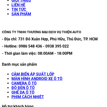
GIỚI THIỆU
LIÊN HỆ
TIN TỨC
SẢN PHẨM
CÔNG TY TNHH THƯƠNG MẠI DỊCH VỤ THIỆN AUTO
- Địa chỉ:
731 Đỗ Xuân Hợp, Phú Hữu, Thủ Đức, TP. HCM
- Hotline:
0986 548 436
-
0938 395 022
- Thời gian làm việc:
08:00AM
-
18:00PM
Danh mục sản phẩm
CẢM BIẾN ÁP SUẤT LỐP
MÀN HÌNH ANDROID XE Ô TÔ
CAMERA Ô TÔ
ĐỘ ĐÈN Ô TÔ
GHẾ DA Ô TÔ
PHIM CÁCH NHIỆT
Hỗ trợ khách hàng