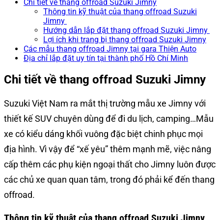
Chi tiết về thang offroad Suzuki Jimny
Thông tin kỹ thuật của thang offroad Suzuki
Jimny
Hướng dẫn lắp đặt thang offroad Suzuki Jimny
Lợi ích khi trang bị thang offroad Suzuki Jimny
Các mẫu thang offroad Jimny tại gara Thiện Auto
Địa chỉ lắp đặt uy tín tại thành phố Hồ Chí Minh
Chi tiết về thang offroad Suzuki Jimny
Suzuki Việt Nam ra mắt thị trường mẫu xe Jimny với
thiết kế SUV chuyên dùng để đi du lịch, camping…Mẫu
xe có kiểu dáng khối vuông đặc biệt chinh phục mọi
địa hình. Vì vậy để “xế yêu” thêm mạnh mẽ, việc nâng
cấp thêm các phụ kiện ngoại thất cho Jimny luôn được
các chủ xe quan quan tâm, trong đó phải kể đến thang
offroad.
Thông tin kỹ thuật của thang offroad Suzuki Jimny