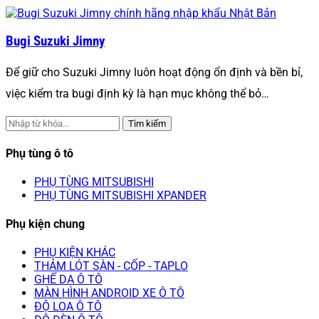
Bugi Suzuki Jimny
Để giữ cho Suzuki Jimny luôn hoạt động ổn định và bền bỉ,
việc kiểm tra bugi định kỳ là hạn mục không thể bỏ…
Tìm kiếm
Phụ tùng ô tô
PHỤ TÙNG MITSUBISHI
PHỤ TÙNG MITSUBISHI XPANDER
Phụ kiện chung
PHỤ KIỆN KHÁC
THẢM LÓT SÀN - CỐP - TAPLO
GHẾ DA Ô TÔ
MÀN HÌNH ANDROID XE Ô TÔ
ĐỘ LOA Ô TÔ