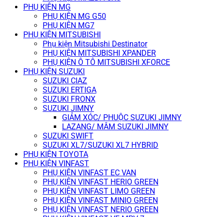
PHỤ KIỆN MG
PHỤ KIỆN MG G50
PHỤ KIỆN MG7
PHỤ KIỆN MITSUBISHI
Phụ kiện Mitsubishi Destinator
PHỤ KIỆN MITSUBISHI XPANDER
PHỤ KIỆN Ô TÔ MITSUBISHI XFORCE
PHỤ KIỆN SUZUKI
SUZUKI CIAZ
SUZUKI ERTIGA
SUZUKI FRONX
SUZUKI JIMNY
GIẢM XÓC/ PHUỘC SUZUKI JIMNY
LAZANG/ MÂM SUZUKI JIMNY
SUZUKI SWIFT
SUZUKI XL7/SUZUKI XL7 HYBRID
PHỤ KIỆN TOYOTA
PHỤ KIỆN VINFAST
PHỤ KIỆN VINFAST EC VAN
PHỤ KIỆN VINFAST HERIO GREEN
PHỤ KIỆN VINFAST LIMO GREEN
PHỤ KIỆN VINFAST MINIO GREEN
PHỤ KIỆN VINFAST NERIO GREEN