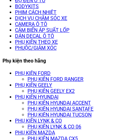
ĐỘ ĐÈN Ô TÔ
BODYKITS
PHIM CÁCH NHIỆT
DỊCH VỤ CHĂM SÓC XE
CAMERA Ô TÔ
CẢM BIẾN ÁP SUẤT LỐP
DÁN DECAL Ô TÔ
PHỤ KIỆN THEO XE
PHUỘC/GIẢM XÓC
Phụ kiện theo hãng
PHỤ KIỆN FORD
PHỤ KIỆN FORD RANGER
PHỤ KIỆN GEELY
PHỤ KIỆN GEELY EX2
PHỤ KIỆN HYUNDAI
PHỤ KIỆN HYUNDAI ACCENT
PHỤ KIỆN HYUNDAI SANTAFE
PHỤ KIỆN HYUNDAI TUCSON
PHỤ KIỆN LYNK & CO
PHỤ KIỆN LYNK & CO 06
PHỤ KIỆN MAZDA
PHỤ KIỆN MAZDA CX5