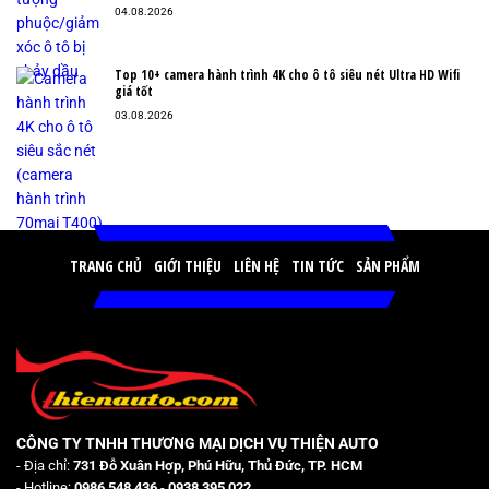
04.08.2026
Top 10+ camera hành trình 4K cho ô tô siêu nét Ultra HD Wifi
giá tốt
03.08.2026
TRANG CHỦ
GIỚI THIỆU
LIÊN HỆ
TIN TỨC
SẢN PHẨM
CÔNG TY TNHH THƯƠNG MẠI DỊCH VỤ THIỆN AUTO
- Địa chỉ:
731 Đỗ Xuân Hợp, Phú Hữu, Thủ Đức, TP. HCM
- Hotline:
0986 548 436
-
0938 395 022