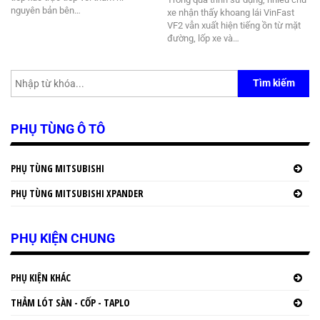
nguyên bản bên…
xe nhận thấy khoang lái VinFast
VF2 vẫn xuất hiện tiếng ồn từ mặt
đường, lốp xe và…
Tìm kiếm
PHỤ TÙNG Ô TÔ
PHỤ TÙNG MITSUBISHI
PHỤ TÙNG MITSUBISHI XPANDER
PHỤ KIỆN CHUNG
PHỤ KIỆN KHÁC
THẢM LÓT SÀN - CỐP - TAPLO