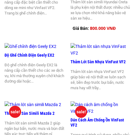
Thảm lót sàn simili Hyundai Creta
nâng cấp đặc biệt cần thiết cho
là phụ kiện nội thất được nhiều chủ
dòng xe mini như Vinfast VF2.
xe lựa chọn nhờ khả năng bảo vệ
Trang bị ghế chỉnh điện…
sàn xe hiệu…
800.000 VNĐ
Giá Bán:
Độ Ghế Chỉnh Điện Geely EX2
Thảm Lót Sàn Nhựa VinFast VF2
Độ ghế chỉnh điện Geely EX2 là
nâng cấp cần thiết cho các xe dịch
Thảm lót sàn nhựa VinFast VF2
vụ, khi mà thường xuyên chở khách
giúp bảo vệ nội thất xe luôn sạch
đường dài hoặc…
sẽ, bền đẹp trước bụi bẩn, nước
mưa hay vết trầy…
sale!
sale!
Thảm Lót Sàn Simili Mazda 2
Dán Cách Âm Chống Ồn VinFast
Thảm lót sàn simili Mazda 2 giúp
VF2
ngăn bụi bẩn, nước mưa và bùn đất
tiếp xúc trực tiếp với thảm nỉ
Trong quá trình sử dụng, nhiều chủ