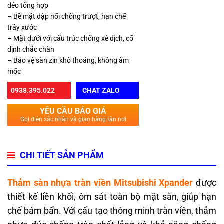
dẻo tổng hợp
– Bề mặt dập nổi chống trượt, hạn chế
trầy xước
– Mặt dưới với cấu trúc chống xê dịch, cố
định chắc chắn
– Bảo vệ sàn zin khô thoáng, không ẩm
mốc
0938.395.022
CHAT ZALO
YÊU CẦU BÁO GIÁ
Gọi điện xác nhận và giao hàng tận nơi
CHI TIẾT SẢN PHẨM
Thảm sàn nhựa tràn viền Mitsubishi Xpander
được
thiết kế liền khối, ôm sát toàn bộ mặt sàn, giúp hạn
chế bám bẩn. Với cấu tạo thông minh tràn viền, thảm