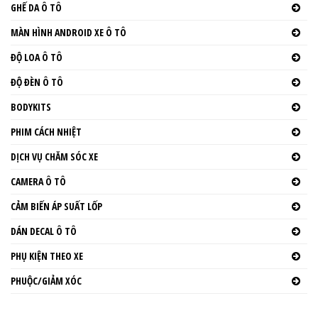
GHẾ DA Ô TÔ
MÀN HÌNH ANDROID XE Ô TÔ
ĐỘ LOA Ô TÔ
ĐỘ ĐÈN Ô TÔ
BODYKITS
PHIM CÁCH NHIỆT
DỊCH VỤ CHĂM SÓC XE
CAMERA Ô TÔ
CẢM BIẾN ÁP SUẤT LỐP
DÁN DECAL Ô TÔ
PHỤ KIỆN THEO XE
PHUỘC/GIẢM XÓC